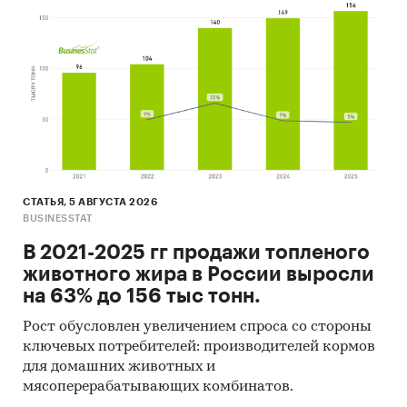
ООО «ДЗРА»
ООО «ПО ЭЛЕКТРОАППАРАТ»
ООО «ЭЛЕКТРОН»
ООО «ТЕХНОС»
ЗАО ФИРМА «ТЕСС-ИНЖИНИРИНГ»
ООО «АТОМЭЛЕКТРОПРИБОР»
ООО «ЕЗРО»
СТАТЬЯ, 5 АВГУСТА 2026
BUSINESSTAT
ООО «КОРПОРАЦИЯ ЭЛЕКТРОАППАРАТ»
В 2021-2025 гг продажи топленого
ОАО «ДАГЭЛЕКТРОАВТОМАТ»
животного жира в России выросли
на 63% до 156 тыс тонн.
Представлен рейтинг импортных брендов
Рост обусловлен увеличением спроса со стороны
автоматических низковольтных
ключевых потребителей: производителей кормов
выключателей, рейтинги российских
для домашних животных и
мясоперерабатывающих комбинатов.
импортеров автоматических низковольтных