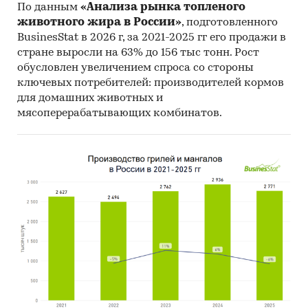
выключателей, иностранных поставщиков.
По данным
«Анализа рынка топленого
животного жира в России»
, подготовленного
В разделе «Рейтинг иностранных фирм-
BusinesStat в 2026 г, за 2021-2025 гг его продажи в
поставщиков» рассмотрены следующие
стране выросли на 63% до 156 тыс тонн. Рост
компании:
обусловлен увеличением спроса со стороны
ключевых потребителей: производителей кормов
GACIA ELECTRICAL APPLIANCE CO., LTD, DELIXI
для домашних животных и
ELECTRIC SALES CO., LTD, HD HYUNDAI
мясоперерабатывающих комбинатов.
ELECTRIC CO., LTD, DKC KITAI TRADING
(SHANGHAI) CO., LTD, KEDU ELECTRIC CO., LTD,
CECF-ELECTRIC TRADING (SHANGHAI) CO., LTD,
GO HIGHER INTERNATIONAL TRADE (HK)
COMPANY LIMITED, JUBANG GROUP CO., LTD,
EKO-RUS (HK) CO., LIMITED ORDER LS ELECTRIC
CO., LTD, A&H TRADING CO., LTD,
1. Производство автоматических
низковольтных выключателей в России: