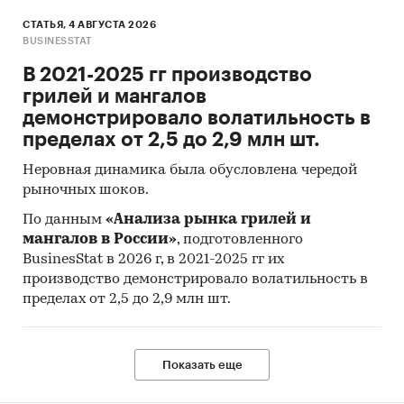
В разделе приведены объемы производства
автоматических низковольтных выключателей
СТАТЬЯ, 4 АВГУСТА 2026
BUSINESSTAT
в России как в целом, так и по федеральным
округам и регионам.
В 2021-2025 гг производство
грилей и мангалов
демонстрировало волатильность в
Выдержки из исследования по объемам
пределах от 2,5 до 2,9 млн шт.
производства:
Неровная динамика была обусловлена чередой
рыночных шоков.
Объем производства автоматических
низковольтных выключателей на
По данным
«Анализа рынка грилей и
территории России увеличился на ***% по
мангалов в России»
, подготовленного
сравнению с показателями предыдущего
BusinesStat в 2026 г, в 2021-2025 гг их
года, его значение составило *** млрд. руб.
производство демонстрировало волатильность в
пределах от 2,5 до 2,9 млн шт.
В январе-июне 2025 объем производства
автоматических низковольтных
выключателей составил *** млрд. руб., что на
Показать еще
***% ниже показателя за аналогичный
период предыдущего года.