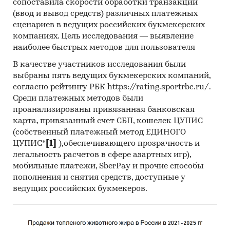
сопоставила скорости обработки транзакций
(ввод и вывод средств) различных платежных
В исследовании представлено сравнение
сценариев в ведущих российских букмекерских
финансовых показателей крупнейших
компаниях. Цель исследования — выявление
производителей автоматических
наиболее быстрых методов для пользователя
низковольтных выключателей в России:
В качестве участников исследования были
выбраны пять ведущих букмекерских компаний,
ООО «ЭЛЕКТРОРЕШЕНИЯ»
согласно рейтингу РБК https://rating.sportrbc.ru/.
ООО «ПРОМ-ТЭК»
Среди платежных методов были
проанализированы привязанная банковская
ООО «ШНЕЙДЕР ЭЛЕКТРИК ЗЭМ»
карта, привязанный счет СБП, кошелек ЦУПИС
ООО «ДЭЗ»
(собственный платежный метод ЕДИНОГО
ЦУПИС*
[1]
),обеспечивающего прозрачность и
ООО ЗАВОД «ЭЛЕКТРОКОНТАКТОР»
легальность расчетов в сфере азартных игр),
ЗАО «ВОЛМАГ»
мобильные платежи, SberPay и прочие способы
пополнения и снятия средств, доступные у
ООО «БЗПА»
ведущих российских букмекеров.
ООО «АК-ЭЛ»
ООО «ТОРГОВЫЙ ДОМ «СФЕРА»