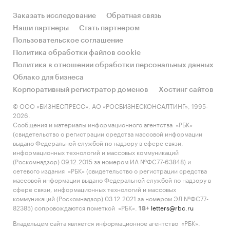
Лидерами по производству автоматических
Заказать исследование
Обратная связь
низковольтных выключателей среди
Наши партнеры
Стать партнером
федеральных округов России стали:
Пользовательское соглашение
Приволжский (***%), Центральный (***%),
Политика обработки файлов cookie
Северо-Западный (***%).
Политика в отношении обработки персональных данных
Облако для бизнеса
Корпоративный регистратор доменов
Хостинг сайтов
2. Импортно-экспортные операции на
© ООО «БИЗНЕСПРЕСС», АО «РОСБИЗНЕСКОНСАЛТИНГ», 1995-
рынке автоматических низковольтных
2026.
Сообщения и материалы информационного агентства «РБК»
выключателей:
(свидетельство о регистрации средства массовой информации
выдано Федеральной службой по надзору в сфере связи,
Определение объема и динамики импорта и
информационных технологий и массовых коммуникаций
экспорта автоматических низковольтных
(Роскомнадзор) 09.12.2015 за номером ИА №ФС77-63848) и
выключателей в стоимостном и натуральном
сетевого издания «РБК» (свидетельство о регистрации средства
массовой информации выдано Федеральной службой по надзору в
выражении, по видам, по странам
сфере связи, информационных технологий и массовых
отправления/назначения, в целом по России и
коммуникаций (Роскомнадзор) 03.12.2021 за номером ЭЛ №ФС77-
по федеральным округам и регионам РФ.
82385) сопровождаются пометкой «РБК».
letters@rbc.ru
18+
Представлен рейтинг импортных брендов
Владельцем сайта является информационное агентство «РБК».
автоматических низковольтных