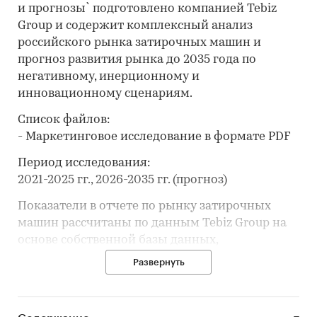
и прогнозы` подготовлено компанией Tebiz
Group и содержит комплексный анализ
российского рынка затирочных машин и
прогноз развития рынка до 2035 года по
негативному, инерционному и
инновационному сценариям.
Список файлов:
- Маркетинговое исследование в формате PDF
Период исследования:
2021-2025 гг., 2026-2035 гг. (прогноз)
Показатели в отчете по рынку затирочных
машин рассчитаны по данным Tebiz Group на
основе собственной базы данных,
официальной статистики, таможенных
Развернуть
данных, корпоративной отчётности,
вторичной информации, открытых и
закрытых баз данных.