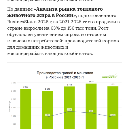
мясоперерабатывающих комбинатов.
Единицы измерения:
По данным
«Анализа рынка топленого
Количественные показатели в отчете
животного жира в России»
, подготовленного
рассчитаны в тоннах, стоимостные - в
BusinesStat в 2026 г, за 2021-2025 гг его продажи в
долларах и рублях
стране выросли на 63% до 156 тыс тонн. Рост
обусловлен увеличением спроса со стороны
География исследования:
ключевых потребителей: производителей кормов
РФ, федеральные округа и регионы РФ, страны
для домашних животных и
мира
мясоперерабатывающих комбинатов.
Источник исследования — Tebiz Group.
Категории:
Строительство и недвижимость
/
Строительство
/
Строительная техника
Россия
Затирочные машины