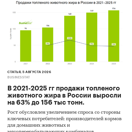
ENGINEERING CO., LTD
- В импорте наибольшую долю занимает
сегмент low-priced с долей 63,5%, основные
поставки сегмента из стран: Китай, Южная
Корея, Турция. Сегмент high-priced
представлен долей в 15,3% преимущественно
из стран: Китай, Польша, Германия.
- В 2025 г. 100% продукции российских
экспортеров покупает Египет, крупнейший
покупатель - ESKM JSC
СТАТЬЯ, 5 АВГУСТА 2026
BUSINESSTAT
Данные игроков ВЭД:
Также в исследовании представлена
В 2021-2025 гг продажи топленого
информация об участниках ВЭД с объемами
животного жира в России выросли
поставок:
на 63% до 156 тыс тонн.
- Рейтинг крупнейших российских импортеров
Рост обусловлен увеличением спроса со стороны
и зарубежных поставщиков
ключевых потребителей: производителей кормов
- Рейтинг ведущих российских экспортеров и
для домашних животных и
зарубежных покупателей