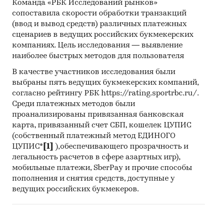
CO., LTD, SUMEC MACHINERY & ELECTRIC CO.,
Команда «РБК Исследований рынков»
LTD, DONGNING HENGXIANG TRADING CO., LTD
сопоставила скорости обработки транзакций
(ввод и вывод средств) различных платежных
В разделе `Экспорт` рассмотрены российские
сценариев в ведущих российских букмекерских
экспортеры:
компаниях. Цель исследования — выявление
ООО `КОРПОРАЦИЯ АК `ЭСКМ`
наиболее быстрых методов для пользователя
В качестве участников исследования были
Выдержки из исследования:
выбраны пять ведущих букмекерских компаний,
- На российском рынке затирочных машин
согласно рейтингу РБК https://rating.sportrbc.ru/.
сформировалась импортоориентированная
Среди платежных методов были
модель, более 80% рынка составляет
проанализированы привязанная банковская
продукция зарубежных производителей.
карта, привязанный счет СБП, кошелек ЦУПИС
- Сальдо торгового баланса было
(собственный платежный метод ЕДИНОГО
отрицательное и составляло 110,5 т.
ЦУПИС*
[1]
),обеспечивающего прозрачность и
- Главными игроками среди российских
легальность расчетов в сфере азартных игр),
производителей являются ООО `ГК `ТСС`, ООО
мобильные платежи, SberPay и прочие способы
`ИНГРИ`, АО `МЗ `СПЛИТСТОУН`.
пополнения и снятия средств, доступные у
- Лидером по импортным поставкам в 2025 г.
ведущих российских букмекеров.
является Китай (более 96%), ведущий
поставщик затирочных машин - CONMEC