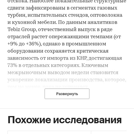
отскока. Наиболее показательные структурные
сдвиги зафиксированы в сегментах газовых
турбин, испытательных стендов, оптоволокна
и кухонной мебели. По данным аналитиков
Tebiz Group, отечественный выпуск в ряде
отраслей растет опережающими темпами (от
+9% до +36%), однако в промышленном
оборудовании сохраняется критическая
зависимость от импорта из КНР, достигающая
73% в отдельных категориях. Ключевым
межрыночным выводом недели становится
ускорение локализации производства, которое,
тем не менее, пока не устраняет
технологическую уязвимость и
Развернуть
чувствительность к валютным рискам.
Представленный выпуск дайджеста позволяет
менеджменту решать задачи по пересмотру
Похожие исследования
инвестиционных планов и минимизации
рисков при планировании цепочек поставок в