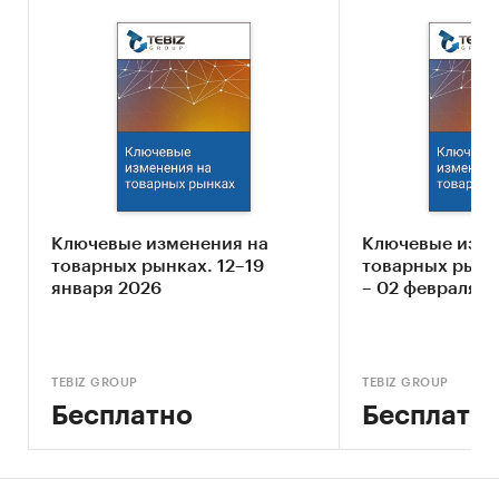
условиях новой импортозависимости.
Категории:
Промышленность
/
...
/
Контрольно-измерительные приборы
/
Испытательные стенды
Финансовые рынки, Компании
Россия
Кухонная мебель
Наручные часы
Ключевые изменения на
Ключевые изме
Мусорные мешки
товарных рынках. 12–19
товарных рынка
Газовые турбины
января 2026
– 02 февраля 2
Покупательские тележки
Товарные рынки
Оптоволокно
TEBIZ GROUP
TEBIZ GROUP
Бесплатно
Бесплатн