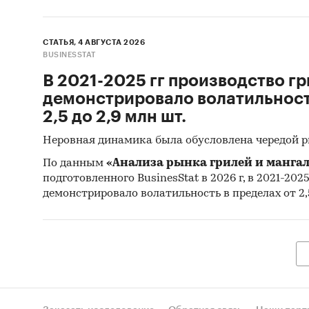
Минэ
нало
(ФСТ
СТАТЬЯ, 4 АВГУСТА 2026
BUSINESSTAT
пр.
В 2021-2025 гг производство гр
Спец
демонстрировало волатильность
база
2,5 до 2,9 млн шт.
Печа
Неровная динамика была обусловлена чередой 
изда
По данным
«Анализа рынка грилей и мангал
Инфо
подготовленного BusinesStat в 2026 г, в 2021-202
Мате
демонстрировало волатильность в пределах от 2,5
торг
спец
Резу
конса
McKin
Корте