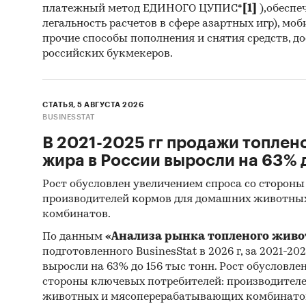
Минэ
платежный метод ЕДИНОГО ЦУПИС*
[1]
),обеспе
легальность расчетов в сфере азартных игр), мо
Феде
прочие способы пополнения и снятия средств, д
поли
российских букмекеров.
потр
стан
такж
СТАТЬЯ, 5 АВГУСТА 2026
BUSINESSTAT
Испо
прог
В 2021-2025 гг продажи топлен
целе
жира в России выросли на 63% д
комп
Рост обусловлен увеличением спроса со стороны
комп
производителей кормов для домашних животны
комбинатов.
Источн
По данным
«Анализа рынка топленого живо
База
подготовленного BusinesStat в 2026 г, за 2021-20
выросли на 63% до 156 тыс тонн. Рост обусловле
(ЕМИ
стороны ключевых потребителей: производител
Данн
животных и мясоперерабатывающих комбинато