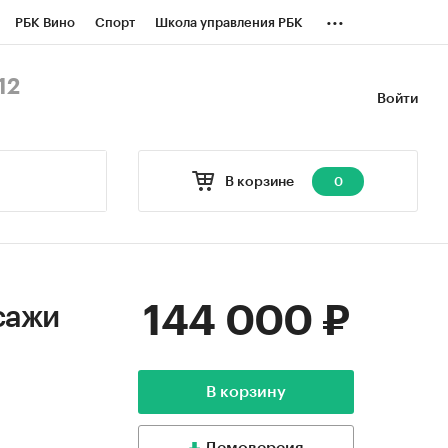
...
РБК Вино
Спорт
Школа управления РБК
БК Бизнес-среда
Дискуссионный клуб
12
Войти
оверка контрагентов
Политика
В корзине
0
144 000 ₽
сажи
В корзину