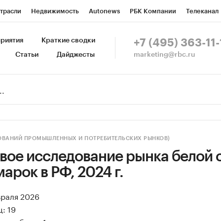
трасли
Недвижимость
Autonews
РБК Компании
Телеканал
изионеры
Национальные проекты
Город
Стиль
Крипто
Р
риятия
Краткие сводки
+7 (495) 363-11-
marketing@rbc.ru
Статьи
Дайджесты
зета
Спецпроекты СПб
Конференции СПб
Спецпроекты
Пр
Рынок наличной валюты
ДОВАНИЙ ПРОМЫШЛЕННЫХ И ПОТРЕБИТЕЛЬСКИХ РЫНКОВ)
вое исследование рынка белой 
арок в РФ, 2024 г.
враля 2026
: 19