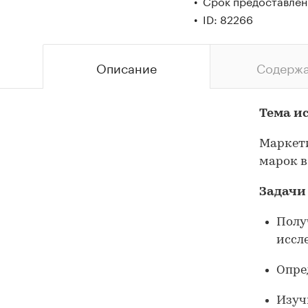
Срок предоставлени
ID: 82266
Описание
Содерж
Тема и
Маркети
марок в 
Задачи
Полу
иссл
Опре
Изуч