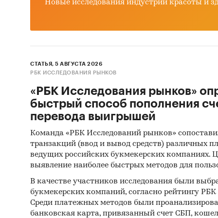
Новые исследования индустрии красоты и з
Методо
Испо
такж
конк
поку
СТАТЬЯ, 5 АВГУСТА 2026
РБК ИССЛЕДОВАНИЯ РЫНКОВ
инже
анал
«РБК Исследования рынков» оп
пост
быстрый способ пополнения сч
услу
перевода выигрышей
цен.
Команда «РБК Исследований рынков» сопостави
рынк
транзакций (ввод и вывод средств) различных п
ведущих российских букмекерских компаниях. Ц
Испо
выявление наиболее быстрых методов для польз
анал
рынк
В качестве участников исследования были выбр
букмекерских компаний, согласно рейтингу РБК htt
това
Среди платежных методов были проанализиров
Обще
банковская карта, привязанный счет СБП, коше