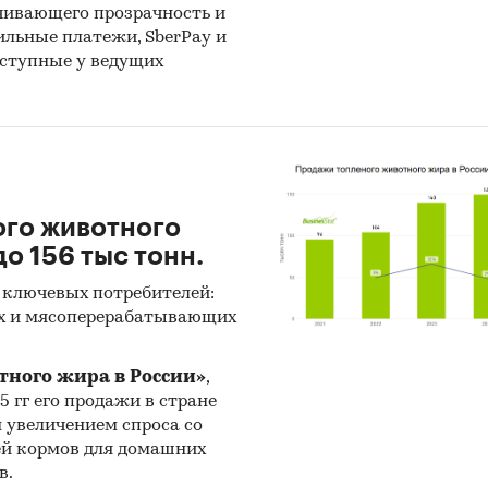
кономразвития, Минэнерго, Минпромторгом,
чивающего прозрачность и
бильные платежи, SberPay и
ральной налоговой службой для анализа государс
оступные у ведущих
тики, практик и законодательства применительно
еблению, производству, экспорту и импорту проду
дартам, ограничениям, таможенным пошлинам, нал
е субсидиям и другим формам стимулирования н
льзование современных статистических методов
нозирования на основе макропараметров и фактор
ого животного
вого рынка с учетом текущих и будущих проектов
о 156 тыс тонн.
аний, с поправкой на мнение экспертов и предста
 ключевых потребителей:
аний.
х и мясоперерабатывающих
ики:
тного жира в России»
,
 данных государственных органов статистики Рос
25 гг его продажи в стране
н увеличением спроса со
СС)
ей кормов для домашних
ые государственных структур, в том числе
в.