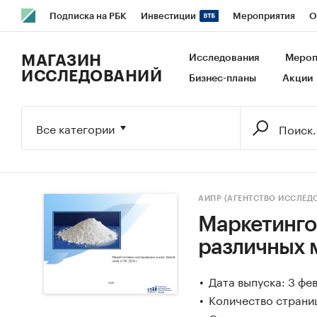
Подписка на РБК
Инвестиции
Мероприятия
О
РБК Образование
РБК Курсы
РБК Life
Тренды
В
МАГАЗИН
Исследования
Мероп
ИССЛЕДОВАНИЙ
Бизнес-планы
Акции
Исследования
Кредитные рейтинги
Франшизы
Га
Экономика
Бизнес
Технологии и медиа
Финансы
Все категории
АИПР (АГЕНТСТВО ИССЛЕ
Маркетинго
различных м
Дата выпуска: 3 фе
Количество страниц