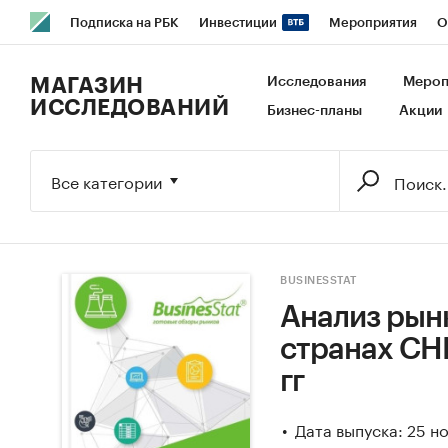
Подписка на РБК
Инвестиции
Мероприятия
О
РБК Образование
РБК Курсы
РБК Life
Тренды
В
МАГАЗИН
Исследования
Мероп
ИССЛЕДОВАНИЙ
Бизнес-планы
Акции
Исследования
Кредитные рейтинги
Франшизы
Га
Экономика
Бизнес
Технологии и медиа
Финансы
Все категории
BUSINESSTAT
Анализ рын
странах СНГ
гг
Дата выпуска: 25 н