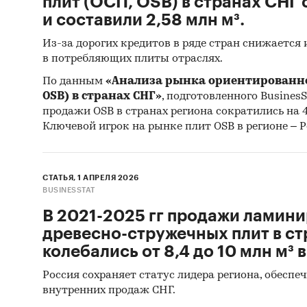
плит (ОСП, OSB) в странах СНГ
При по
и составили 2,58 млн м³.
Из-за дорогих кредитов в ряде стран снижается
Commo
в потребляющих плиты отраслях.
Food 
По данным
«Анализа рынка ориентированно
Unite
OSB) в странах СНГ»
, подготовленного BusinesSt
продажи OSB в странах региона сократились на 4
Стат
Ключевой игрок на рынке плит OSB в регионе – Р
Информ
анал
СТАТЬЯ, 1 АПРЕЛЯ 2026
BUSINESSTAT
фрук
В 2021-2025 гг продажи ламин
оцен
древесно-стружечных плит в с
колебались от 8,4 до 10 млн м³ в
Категори
Потребит
Россия сохраняет статус лидера региона, обеспе
Потребит
внутренних продаж СНГ.
Потребит