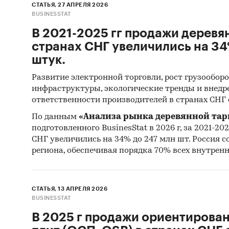
СТАТЬЯ, 27 АПРЕЛЯ 2026
Тадж
BUSINESSTAT
Турк
В 2021-2025 гг продажи деревя
странах СНГ увеличились на 34
Узбе
штук.
Укра
Развитие электронной торговли, рост грузообор
СНГ рас
инфраструктуры, экологические тренды и внед
качеств
ответственности производителей в странах СНГ
экономи
По данным
«Анализа рынка деревянной тары
подготовленного BusinesStat в 2026 г, за 2021-20
В обзо
СНГ увеличились на 34% до 247 млн шт. Россия с
сегмен
региона, обеспечивая порядка 70% всех внутрен
клуб
малин
СТАТЬЯ, 13 АПРЕЛЯ 2026
BUSINESSTAT
кры
В 2025 г продажи ориентирова
проч