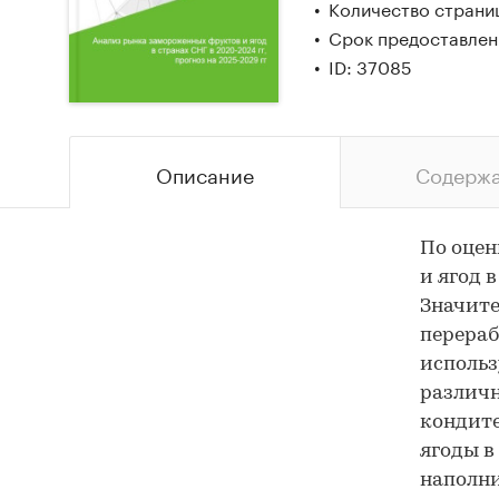
Количество страни
Срок предоставлени
ID: 37085
Описание
Содерж
По оцен
и ягод 
Значите
перераб
использ
различн
кондите
ягоды в
наполни