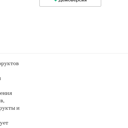
Демоверсия
фруктов
я
ления
в,
фрукты и
и
ует