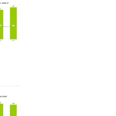
год
ина,