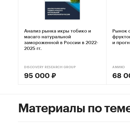
ягод
импо
внеш
Анализ рынка икры тобико и
Рынок 
масаго натуральной
фруктов
В обзор
замороженной в России в 2022-
и прогн
2025 гг.
Азер
Арме
DISCOVERY RESEARCH GROUP
АМИКО
Бела
95 000 ₽
68 0
Груз
Каза
Материалы по тем
Кирг
Молд
Росс