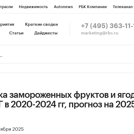
трасли
Недвижимость
Autonews
РБК Компании
Телеканал
изионеры
Национальные проекты
Город
Стиль
Крипто
Р
риятия
Краткие сводки
+7 (495) 363-11-
marketing@rbc.ru
Статьи
Дайджесты
зета
Спецпроекты СПб
Конференции СПб
Спецпроекты
Пр
Рынок наличной валюты
ка замороженных фруктов и ягод
 в 2020-2024 гг, прогноз на 202
оября 2025