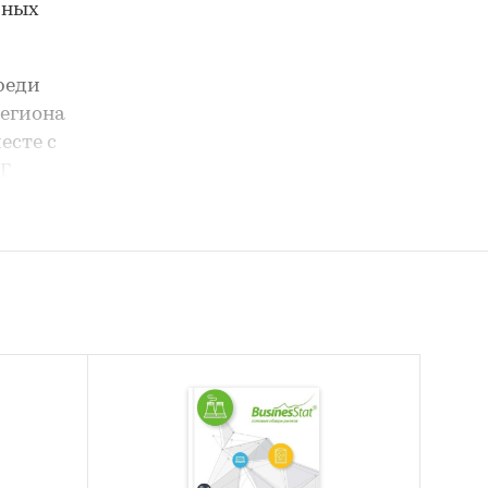
зных
реди
региона
есте с
Г
 т).
нах
данные,
а стран
тами и