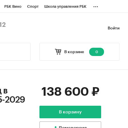
...
РБК Вино
Спорт
Школа управления РБК
БК Бизнес-среда
Дискуссионный клуб
12
Войти
оверка контрагентов
Политика
В корзине
0
138 600 ₽
 в
5-2029
В корзину