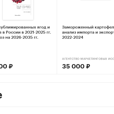
ами
рт и экспорт замороженных фруктов и ягод
неторговые цены замороженных фруктов и ягод
сублимированных ягод и
Замороженный картофел
 в России в 2021-2025 гг.
анализ импорта и экспорт
е приводятся текущие данные и прогноз для 12
оз на 2026-2035 гг.
2022-2024
байджан
ния
русь
00 ₽
35 000 ₽
ия
хстан
е
изия
ова
ия