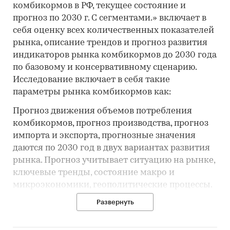
комбикормов в РФ, текущее состояние и
прогноз по 2030 г. С сегментами.» включает в
себя оценку всех количественных показателей
рынка, описание трендов и прогноз развития
индикаторов рынка комбикормов до 2030 года
по базовому и консервативному сценарию.
Исследование включает в себя такие
параметры рынка комбикормов как:
Прогноз движения объемов потребления
комбикормов, прогноз производства, прогноз
импорта и экспорта, прогнозные значения
даются по 2030 год в двух вариантах развития
рынка. Прогноз учитывает ситуацию на рынке,
ключевые тренды, состояние макро и
микроэкономики, геополитические процессы.
Развернуть
Объем потребления комбикормов, динамика
развития и направление основного тренда с
темпами роста. Структура потребления