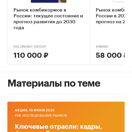
комбикормов, их финансовые показатели –
Рынок комбикормов в
Рынок комбико
выручка, прибыль, рентабельность продаж, а
России: текущее состояние и
России в 2020-2
также контактные данные.
прогноз развития до 2030
прогноз на 202
года
Объемы экспорта комбикормов в натуральных
показателях, стоимостных показателях по
странам, статистика цен экспорта по годам,
DELOMANT GROUP
АМИКО
странам, объемы покупок по потребителям,
110 000 ₽
58 000 ₽
объемы поставок по экспортерам. Рейтинг
ключевых экспортеров, покупателей с
обозначением объемов экспорта по стоимости
и физическим величинам.
Материалы по теме
Объемы импорта комбикормов в натуральных
показателях, стоимостных показателях по
странам, статистика цен импорта по годам,
AКЦИЯ, 19 ИЮНЯ 2026
странам, объемы покупок по потребителям,
РБК ИССЛЕДОВАНИЯ РЫНКОВ
объемы поставок по импортерам. Рейтинг
Ключевые отрасли: кадры,
ключевых импортеров, покупателей с