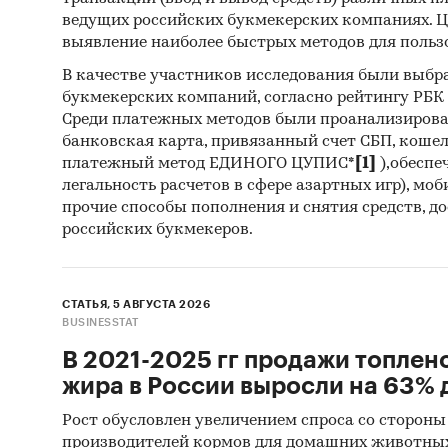
Мет
ведущих российских букмекерских компаниях. Ц
выявление наиболее быстрых методов для польз
Источн
В качестве участников исследования были выбр
Резу
букмекерских компаний, согласно рейтингу РБК htt
Среди платежных методов были проанализиров
Офиц
банковская карта, привязанный счет СБП, коше
платежный метод ЕДИНОГО ЦУПИС*
[1]
),обеспе
Базы
легальность расчетов в сфере азартных игр), мо
Откр
прочие способы пополнения и снятия средств, д
российских букмекеров.
Сайт
Архи
СТАТЬЯ, 5 АВГУСТА 2026
Реги
BUSINESSTAT
Инса
В 2021-2025 гг продажи топлен
Спец
жира в России выросли на 63% д
Рост обусловлен увеличением спроса со стороны
Методы
производителей кормов для домашних животны