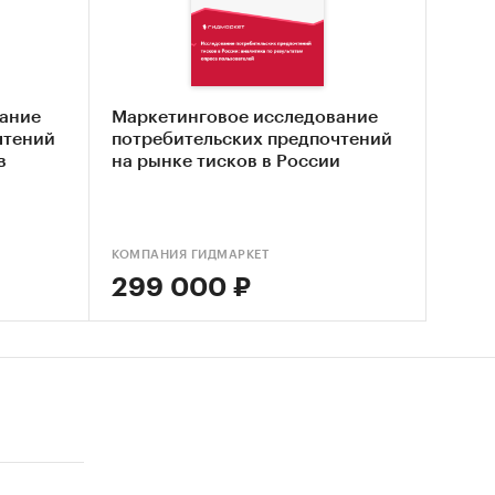
лнена
гноз
ание
Маркетинговое исследование
ний
чтений
потребительских предпочтений
России
в
на рынке тисков в России
КОМПАНИЯ ГИДМАРКЕТ
299 000 ₽
в рынка
ников
ошения к