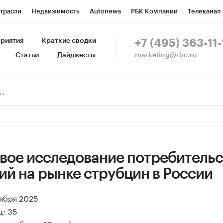
трасли
Недвижимость
Autonews
РБК Компании
Телеканал
изионеры
Национальные проекты
Город
Стиль
Крипто
Р
риятия
Краткие сводки
+7 (495) 363-11-
marketing@rbc.ru
Статьи
Дайджесты
зета
Спецпроекты СПб
Конференции СПб
Спецпроекты
Пр
Рынок наличной валюты
вое исследование потребитель
й на рынке струбцин в России
оября 2025
ц: 35