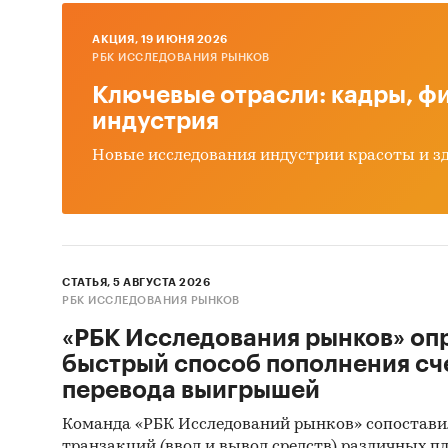
акци
AКЦИЯ, 19 ИЮНЯ 2026
Изуч
РБК ИССЛЕДОВАНИЯ РЫНКОВ
кото
Ключевые отрасли: кадры, фи
Изуч
индустрия
Сост
Новые исследования индустрии красоты и з
Росси
Основн
Обзо
СТАТЬЯ, 5 АВГУСТА 2026
Резу
РБК ИССЛЕДОВАНИЯ РЫНКОВ
Кана
«РБК Исследования рынков» оп
опро
быстрый способ пополнения сч
Прог
перевода выигрышей
Выво
Команда «РБК Исследований рынков» сопостави
транзакций (ввод и вывод средств) различных п