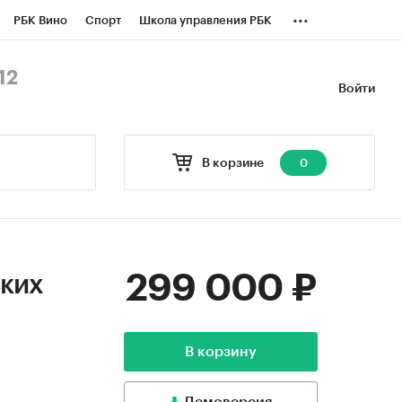
...
РБК Вино
Спорт
Школа управления РБК
БК Бизнес-среда
Дискуссионный клуб
12
Войти
оверка контрагентов
Политика
В корзине
0
299 000 ₽
ских
В корзину