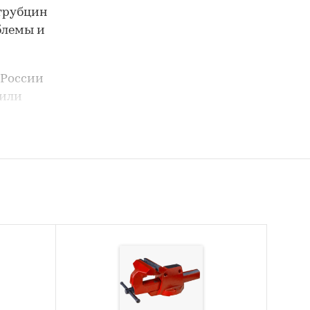
трубцин
блемы и
 России
 или
трубцин
кте,
кта,
тели