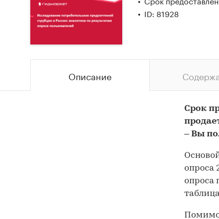
Срок предоставлен
ID: 81928
Описание
Содерж
Срок п
продае
– Вы п
Основой
опроса 
опроса 
таблица
Помимо 