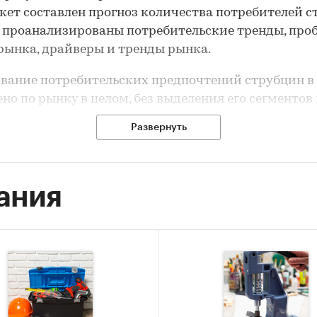
ет составлен прогноз количества потребителей с
т, проанализированы потребительские тренды, про
рынка, драйверы и тренды рынка.
вание потребительских предпочтений струбцин в
но по рынку в целом, без выделения его сегментов
я отдельных его сегментов.
Развернуть
 проведения опроса:
текущий год
 прогноза:
на 5 лет
ания
 исследования:
потребительские предпочтения с
и
т исследования:
критерии выбора, каналы и цель
тения, источники получения информации о проду
ие к акциям и специальным предложениям проду
 чек, проблемы, с которыми столкнулись потреби