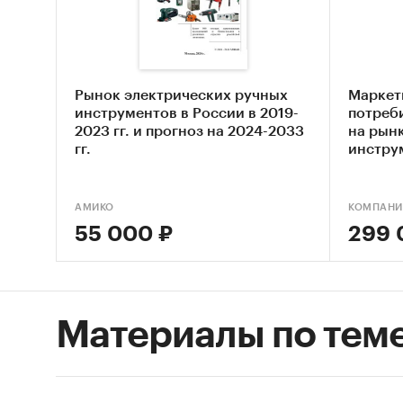
струбци
оценка 
количес
Рынок электрических ручных
Маркет
Цель и
инструментов в России в 2019-
потреб
струбци
2023 гг. и прогноз на 2024-2033
на рын
гг.
инстру
Задачи
АМИКО
КОМПАНИ
Оцен
55 000 ₽
299 
Выде
Пров
ст
Материалы по тем
Сост
Опре
полу