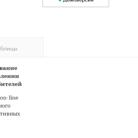
Демоверсия
аблицы
ование
влении
бителей
on-line
ного
ативных