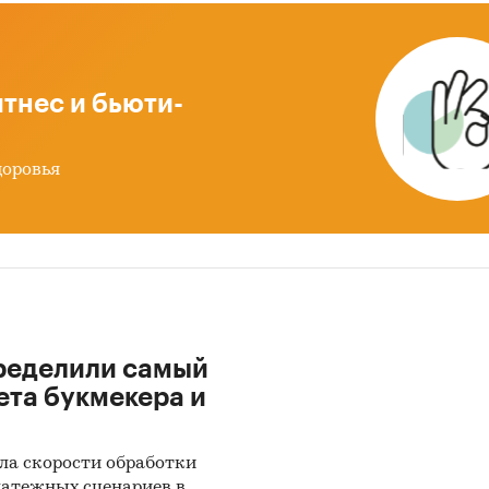
ям и специальным предложениям продукта
ение целей и каналов приобретения продукта, проб
рыми столкнулись потребители струбцин
тнес и бьюти-
ение готовности опрошенных к импортозамещен
авление прогноза количества потребителей струбц
доровья
и на 5 лет
ые блоки исследования:
р российского рынка струбцин
льтаты опроса покупателей струбцин
лы получения информации о продукте и отношени
ределили самый
шенных к средствам продвижения продукта
ета букмекера и
ноз количества потребителей струбцин на 5 
ды о перспективности рынка струбцин
ла скорости обработки
латежных сценариев в