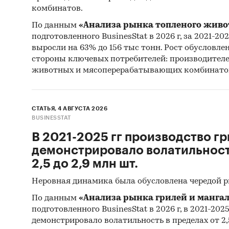
комбинатов.
On-l
учас
По данным
«Анализа рынка топленого живо
РФ, 
подготовленного BusinesStat в 2026 г, за 2021-20
выросли на 63% до 156 тыс тонн. Рост обусловле
раз в
стороны ключевых потребителей: производител
чело
животных и мясоперерабатывающих комбинато
опро
инфо
Каби
СТАТЬЯ, 4 АВГУСТА 2026
BUSINESSTAT
разл
В 2021-2025 гг производство гр
Прог
демонстрировало волатильность
прог
2,5 до 2,9 млн шт.
Отчет о
Неровная динамика была обусловлена чередой 
рекомен
По данным
«Анализа рынка грилей и мангал
подготовленного BusinesStat в 2026 г, в 2021-202
демонстрировало волатильность в пределах от 2,5