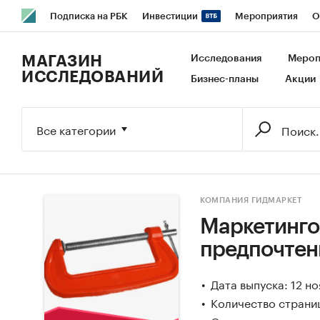
Подписка на РБК
Инвестиции
Мероприятия
О
РБК Образование
РБК Курсы
РБК Life
Тренды
В
МАГАЗИН
Исследования
Мероп
ИССЛЕДОВАНИЙ
Бизнес-планы
Акции
Исследования
Кредитные рейтинги
Франшизы
Га
Экономика
Бизнес
Технологии и медиа
Финансы
Все категории
КОМПАНИЯ ГИДМАРКЕТ
Маркетинго
предпочтени
Дата выпуска: 12 н
Количество страни