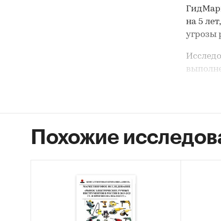
ГидМарк
на 5 ле
угрозы 
Исследо
выполне
изучени
Период
Период
Похожие исследов
Объект
в Росси
Предме
приобре
отношен
средний