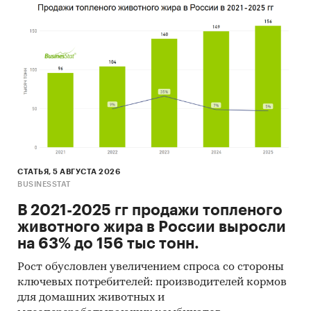
Составление прогноза количества
потребителей кухонных уголков и
кухонных диванов в России на 5 лет
Основные блоки исследования:
Обзор российского рынка кухонных уголков
и кухонных диванов
Результаты опроса покупателей кухонных
уголков и кухонных диванов
Каналы получения информации о продукте
СТАТЬЯ, 5 АВГУСТА 2026
и отношение опрошенных к средствам
BUSINESSTAT
продвижения продукта
В 2021-2025 гг продажи топленого
животного жира в России выросли
Прогноз количества потребителей
на 63% до 156 тыс тонн.
кухонных уголков и кухонных диванов на 5
лет
Рост обусловлен увеличением спроса со стороны
ключевых потребителей: производителей кормов
Выводы о перспективности рынка
для домашних животных и
кухонных уголков и кухонных диванов