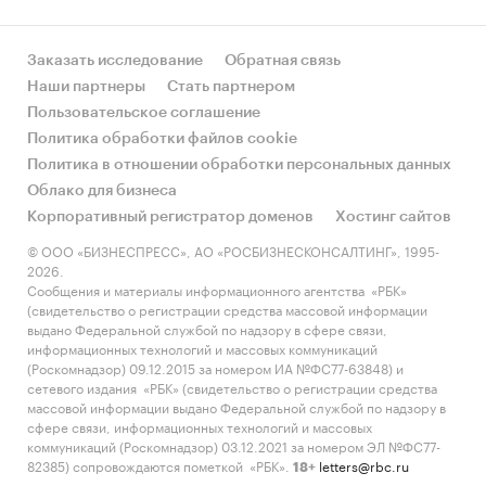
Отчет отражает мнение авторов и не является
Заказать исследование
Обратная связь
инвестиционной рекомендацией
Наши партнеры
Стать партнером
Пользовательское соглашение
Политика обработки файлов cookie
[1]
Покупателем считается тот, кто приобретал
Политика в отношении обработки персональных данных
продукт хотя бы 1 раз в течение последних 12
Облако для бизнеса
месяцев
Корпоративный регистратор доменов
Хостинг сайтов
[2]
Покупателем считается тот, кто приобретал
© ООО «БИЗНЕСПРЕСС», АО «РОСБИЗНЕСКОНСАЛТИНГ», 1995-
продукт хотя бы 1 раз в течение последних 12
2026.
Сообщения и материалы информационного агентства «РБК»
месяцев
(свидетельство о регистрации средства массовой информации
выдано Федеральной службой по надзору в сфере связи,
Категории:
Россия
информационных технологий и массовых коммуникаций
Кухонная мебель
(Роскомнадзор) 09.12.2015 за номером ИА №ФС77-63848) и
Диваны
сетевого издания «РБК» (свидетельство о регистрации средства
Потребительские предпочтения
массовой информации выдано Федеральной службой по надзору в
сфере связи, информационных технологий и массовых
коммуникаций (Роскомнадзор) 03.12.2021 за номером ЭЛ №ФС77-
82385) сопровождаются пометкой «РБК».
letters@rbc.ru
18+