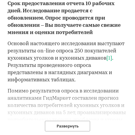
Срок предоставления отчета 10 рабочих
дней. Исследование продается с
обновлением. Опрос проводится при
обновлении – Вы получаете самые свежие
мнения и оценки потребителей
Основой настоящего исследования выступают
результаты on-line опроса 250 покупателей
кухонных уголков и кухонных диванов
[1]
.
Результаты проведенного опроса
представлены в наглядных диаграммах и
информативных таблицах.
Помимо результатов опроса в исследовании
аналитиками ГидМаркет составлен прогноз
количества потребителей кухонных уголков и
кухонных диванов на 5 лет, проанализированы
потребительские тренды, проблемы и угрозы
Развернуть
рынка, драйверы и тренды рынка.