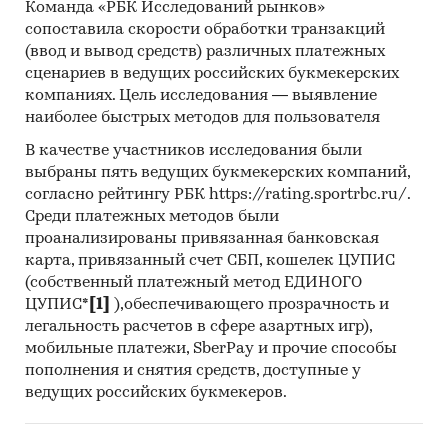
Команда «РБК Исследований рынков»
Проведение демографического анализа
сопоставила скорости обработки транзакций
потребителей кухонных уголков и
(ввод и вывод средств) различных платежных
кухонных диванов
сценариев в ведущих российских букмекерских
компаниях. Цель исследования — выявление
Составление портрета целевого
наиболее быстрых методов для пользователя
потребителя
В качестве участников исследования были
Определение критериев выбора
выбраны пять ведущих букмекерских компаний,
потребителями, источников получения
согласно рейтингу РБК https://rating.sportrbc.ru/.
информации о продукте, среднего чека,
Среди платежных методов были
отношения к акциям и специальным
проанализированы привязанная банковская
предложениям продукта
карта, привязанный счет СБП, кошелек ЦУПИС
(собственный платежный метод ЕДИНОГО
Изучение целей и каналов приобретения
ЦУПИС*
[1]
),обеспечивающего прозрачность и
продукта, проблем, с которыми столкнулись
легальность расчетов в сфере азартных игр),
потребители кухонных уголков и кухонных
мобильные платежи, SberPay и прочие способы
диванов
пополнения и снятия средств, доступные у
ведущих российских букмекеров.
Изучение готовности опрошенных к
импортозамещению