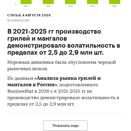
Методы:
СТАТЬЯ, 4 АВГУСТА 2026
On-line опрос 250 покупателей кухонных
BUSINESSTAT
уголков и кухонных диванов. В опросе
В 2021-2025 гг производство
принимают участие физические лица, от 18
грилей и мангалов
лет и старше, проживающие в РФ, которые
демонстрировало волатильность в
покупали анализируемый продукт хотя бы
пределах от 2,5 до 2,9 млн шт.
один раз в течение последних 12 месяцев
для себя, для другого человека или для
Неровная динамика была обусловлена чередой
предприятия. Результаты проведенного
рыночных шоков.
опроса представлены в наглядных
По данным
«Анализа рынка грилей и
диаграммах и информативных таблицах.
мангалов в России»
, подготовленного
BusinesStat в 2026 г, в 2021-2025 гг их
Кабинетное исследование. Поиск и анализ
производство демонстрировало волатильность в
информации из различных источников,
пределах от 2,5 до 2,9 млн шт.
проведение расчетов.
Прогноз ГидМаркет. Современные
статистические методы прогнозирования с
Показать еще
поправкой на мнение экспертов.