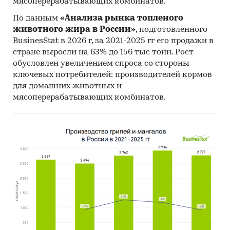
мясоперерабатывающих комбинатов.
Методологические пояснения
По данным
«Анализа рынка топленого
Источники информации:
животного жира в России»
, подготовленного
BusinesStat в 2026 г, за 2021-2025 гг его продажи в
Результаты on-line опроса 250 покупателей
стране выросли на 63% до 156 тыс тонн. Рост
кухонных уголков и кухонных диванов
[2]
обусловлен увеличением спроса со стороны
ключевых потребителей: производителей кормов
Официальные интернет-порталы правовой
для домашних животных и
информации
мясоперерабатывающих комбинатов.
Базы данных Росстат
Открытые источники (сайты, порталы)
Сайты компаний
Архивы СМИ
Региональные и федеральные СМИ
Инсайдерские источники
Специализированные аналитические
порталы