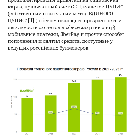
проанализированы привязанная банковская
Минпромторгом, Федеральной налоговой
карта, привязанный счет СБП, кошелек ЦУПИС
(собственный платежный метод ЕДИНОГО
службой для анализа государственной
ЦУПИС*
[1]
),обеспечивающего прозрачность и
политики, практик и законодательства
легальность расчетов в сфере азартных игр),
применительно к потреблению,
мобильные платежи, SberPay и прочие способы
производству, экспорту и импорту
пополнения и снятия средств, доступные у
продукции, стандартам, ограничениям,
ведущих российских букмекеров.
таможенным пошлинам, налогам, а также
субсидиям и другим формам
стимулирования на рынке
Использование современных
статистических методов прогнозирования
на основе макропараметров и факторов для
целевого рынка с учетом текущих и
будущих проектов компаний, с поправкой
на мнение экспертов и представителей
компаний.
Источники: