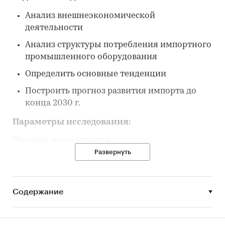
Анализ внешнеэкономической
деятельности
Анализ структуры потребления импортного
промышленного оборудования
Определить основные тенденции
Построить прогноз развития импорта до
конца 2030 г.
Параметры исследования:
Предмет исследования:
Развернуть
Приводы – преобразователи частоты,
редукторы, электродвигатели, мотор-
редукторы
Содержание
Датчики – датчики уровня (сыпучих
материалов и жидких сред), датчики