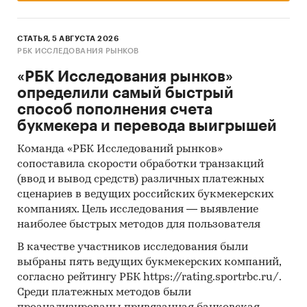
создания легенды (тайный покупатель/
продавец) для общения с отделом продаж,
СТАТЬЯ, 5 АВГУСТА 2026
закупок, инженерами, технологами,
РБК ИССЛЕДОВАНИЯ РЫНКОВ
руководителями организаций для анализа
«РБК Исследования рынков»
основных производителей, потребителей,
определили самый быстрый
поставщиков продукции/услуг в разрезе
способ пополнения счета
товарных групп/услуг: деловая активность,
букмекера и перевода выигрышей
динамика спроса, предложения и цен.
Расчет основных долей производителей на
Команда «РБК Исследований рынков»
целевых рынках, ранжирование
сопоставила скорости обработки транзакций
потребителей по уровню значимости.
(ввод и вывод средств) различных платежных
сценариев в ведущих российских букмекерских
Использование базы Федеральной
компаниях. Цель исследования — выявление
таможенной службы для анализа объема
наиболее быстрых методов для пользователя
импорта и экспорта продукции на целевых
В качестве участников исследования были
рынках в натуральном и стоимостном
выбраны пять ведущих букмекерских компаний,
выражении в разрезе товарных групп.
согласно рейтингу РБК https://rating.sportrbc.ru/.
Общение с профильными регуляторами
Среди платежных методов были
рынка - Минэкономразвития, Минэнерго,