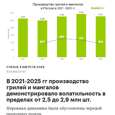
(электронные торговые/тендерные
площадки, доски объявлений,
специализированные форумы)
Результаты исследований и мониторингов
маркетинговых и консалтинговых агентств
(KPMG, PWC, EY, BCG, Deloitte, Bain, McKinsey,
IHS, Argus, Platts, Nexant, Thomson Reuters,
ЦДУ-ТЭК, Кортес и пр.)
Региональные и федеральные СМИ
Порталы раскрытия информации
СТАТЬЯ, 4 АВГУСТА 2026
(отчетность открытых акционерных
BUSINESSTAT
обществ)
В 2021-2025 гг производство
Интервью с отдельными экспертами
грилей и мангалов
отрасли, материалы отраслевых
демонстрировало волатильность в
учреждений
пределах от 2,5 до 2,9 млн шт.
Проведение интервью под легендой с
Неровная динамика была обусловлена чередой
участниками рынка, занимающимися
рыночных шоков.