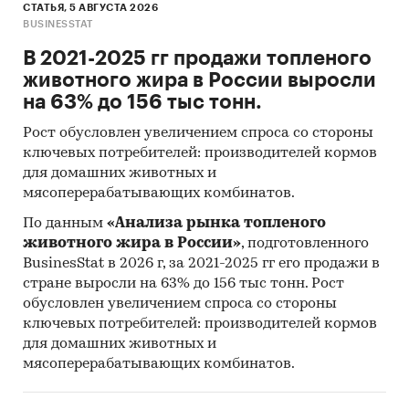
СТАТЬЯ, 5 АВГУСТА 2026
База данных государственных органов
BUSINESSTAT
статистики Росстат (ЕМИСС)
В 2021-2025 гг продажи топленого
Данные государственных структур, в том
животного жира в России выросли
числе Минэкономразвития, Минэнерго,
на 63% до 156 тыс тонн.
Минпромторга, Федеральной налоговой
Рост обусловлен увеличением спроса со стороны
службы (ФНС), Федеральной службы по
ключевых потребителей: производителей кормов
тарифам (ФСТ), Федеральной таможенной
для домашних животных и
службы (ФТС), ОАО «РЖД» и пр.
мясоперерабатывающих комбинатов.
Специализированные базы данных АИПР,
По данным
«Анализа рынка топленого
информационная база АИПР
животного жира в России»
, подготовленного
Печатные и электронные деловые и
BusinesStat в 2026 г, за 2021-2025 гг его продажи в
стране выросли на 63% до 156 тыс тонн. Рост
специализированные издания,
обусловлен увеличением спроса со стороны
аналитические обзоры
ключевых потребителей: производителей кормов
Информационные ресурсы участников
для домашних животных и
рынка
мясоперерабатывающих комбинатов.
Материалы сайтов исследуемой тематики