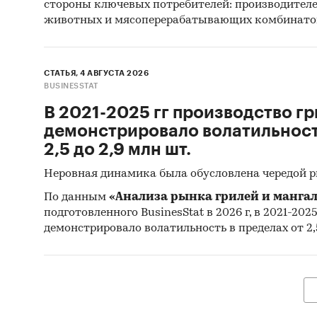
стороны ключевых потребителей: производител
животных и мясоперерабатывающих комбинато
Источн
Базы
(Росс
СТАТЬЯ, 4 АВГУСТА 2026
BUSINESSTAT
Матер
В 2021-2025 гг производство гр
Печа
демонстрировало волатильность
изда
2,5 до 2,9 млн шт.
Ресу
Неровная динамика была обусловлена чередой 
Эксп
По данным
«Анализа рынка грилей и мангал
подготовленного BusinesStat в 2026 г, в 2021-202
Мате
демонстрировало волатильность в пределах от 2,5
Резу
агент
Мате
Резу