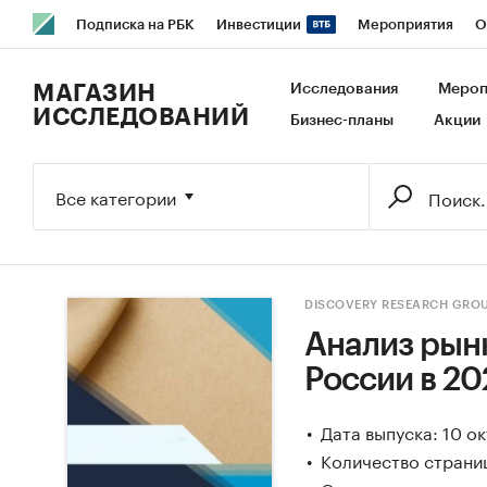
Подписка на РБК
Инвестиции
Мероприятия
О
РБК Образование
РБК Курсы
РБК Life
Тренды
В
МАГАЗИН
Исследования
Мероп
ИССЛЕДОВАНИЙ
Бизнес-планы
Акции
Исследования
Кредитные рейтинги
Франшизы
Га
Экономика
Бизнес
Технологии и медиа
Финансы
Все категории
DISCOVERY RESEARCH GRO
Анализ рын
России в 202
Дата выпуска: 10 о
Количество страни