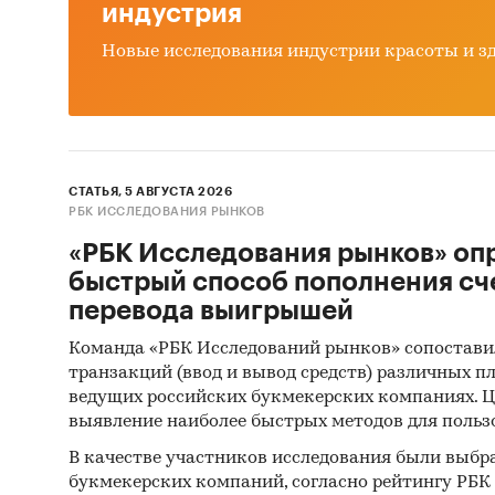
индустрия
Методы
Новые исследования индустрии красоты и з
ФСГС РФ
произв
(Росста
сложным
таким с
СТАТЬЯ, 5 АВГУСТА 2026
РБК ИССЛЕДОВАНИЯ РЫНКОВ
Анализ
«РБК Исследования рынков» оп
произв
быстрый способ пополнения сч
получен
перевода выигрышей
хозяйст
Команда «РБК Исследований рынков» сопостави
источни
транзакций (ввод и вывод средств) различных п
собстве
ведущих российских букмекерских компаниях. Ц
выявление наиболее быстрых методов для польз
Интерв
произв
В качестве участников исследования были выбр
букмекерских компаний, согласно рейтингу РБК htt
деятель