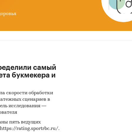
 сбора и анализа данных
доровья
 (Росстат):
часто информация об
объемах
одства продукции
не содержится в данных ФСГС
т) и процесс ее получения является очень трудоем
. В текущем исследовании мы имеем дело именно
лучаем.
а финансово-хозяйственной деятельности
ределили самый
одителей:
сведения о ряде производителей были
ета букмекера и
ы в результате анализа показателей их финансово
венной деятельности, информации из открытых
ла скорости обработки
ков об их деятельности, мнений экспертов и наши
латежных сценариев в
нных знаний о компаниях.
ель исследования —
ователя
ью с производителями:
также мы провели
инте
одителями
и получили сведения как о них самих, 
аны пять ведущих
ps://rating.sportrbc.ru/.
ности их конкурентов.