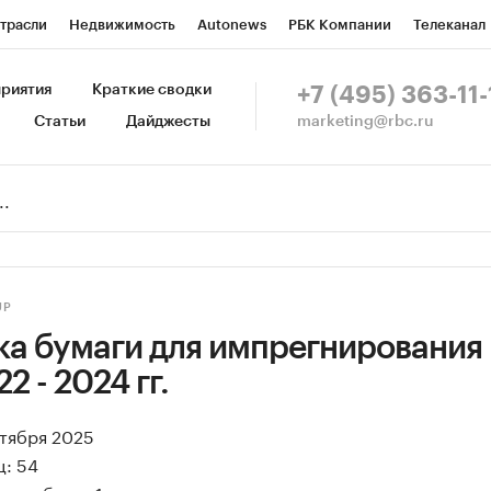
трасли
Недвижимость
Autonews
РБК Компании
Телеканал
изионеры
Национальные проекты
Город
Стиль
Крипто
Р
риятия
Краткие сводки
+7 (495) 363-11-
marketing@rbc.ru
Статьи
Дайджесты
зета
Спецпроекты СПб
Конференции СПб
Спецпроекты
Пр
Рынок наличной валюты
UP
ка бумаги для импрегнирования 
2 - 2024 гг.
ктября 2025
ц: 54