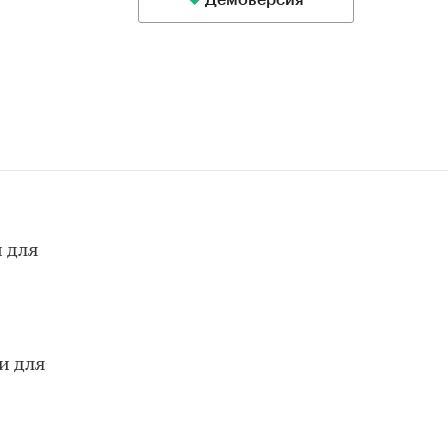
Демоверсия
 для
и для