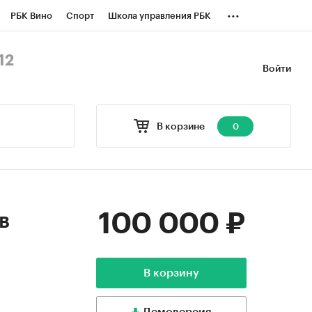
...
РБК Вино
Спорт
Школа управления РБК
БК Бизнес-среда
Дискуссионный клуб
12
Войти
оверка контрагентов
Политика
В корзине
0
100 000 ₽
в
В корзину