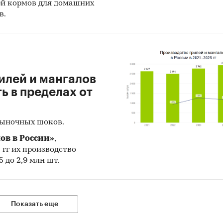
ей кормов для домашних
в.
ики получения информации
 данных Федеральной Таможенной службы РФ, ФС
тат).
иалы DataMonitor, EuroMonitor, Eurostat.
илей и мангалов
тные и электронные деловые и специализированн
 в пределах от
ния, аналитические обзоры.
рсы сети Интернет в России и мире.
рыночных шоков.
ертные опросы.
ов в России»
,
5 гг их производство
риалы участников отечественного и мирового рын
 до 2,9 млн шт.
льтаты исследований маркетинговых и консалтин
ств.
риалы отраслевых учреждений и базы данных.
Показать еще
льтаты ценовых мониторингов.