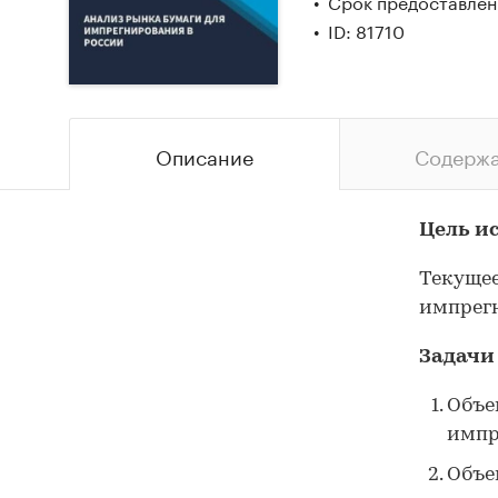
Срок предоставлени
ID: 81710
Описание
Содерж
Цель и
Текущее
импрегн
Задачи
Объе
импр
Объе