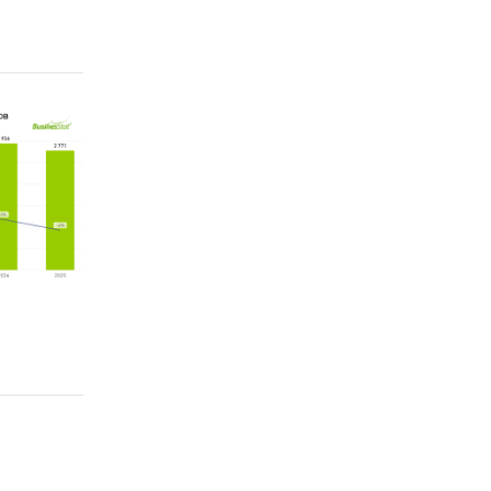
ГС РФ
ые
ков.
говых