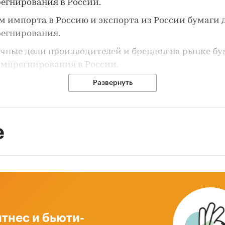
егнирования в России.
м импорта в Россию и экспорта из России бумаги 
егнирования.
чные доли производителей и брендов на рынке бу
импрегнирования в России.
ноз развития рынка бумаги для импрегнирования
Развернуть
ии.
вные события, тенденции и перспективы развити
е
лижайшие несколько лет) бумаги для импрегнирова
ии.
нсово-хозяйственная деятельность участников
а бумаги для импрегнирования в России.
 исследования
умаги для импрегнирования в России.
тнес и бьюти-