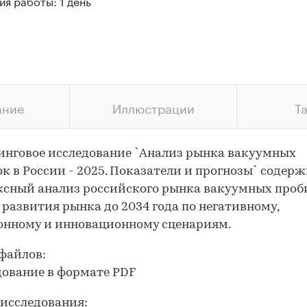
я работы: 1 день
ание
Иллюстрации
Т
нговое исследование `Анализ рынка вакуумных
к в России - 2025. Показатели и прогнозы` содер
сный анализ российского рынка вакуумных проб
 развития рынка до 2034 года по негативному,
онному и инновационному сценариям.
файлов:
дование в формате PDF
исследования: