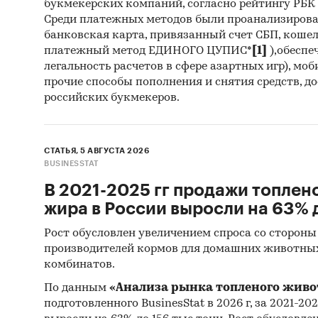
букмекерских компаний, согласно рейтингу РБК htt
INTERNA
Среди платежных методов были проанализиров
GENETIC
банковская карта, привязанный счет СБП, коше
платежный метод ЕДИНОГО ЦУПИС*
[1]
),обеспе
В разде
легальность расчетов в сфере азартных игр), мо
ИП БУЛ
прочие способы пополнения и снятия средств, д
российских букмекеров.
ТЕХНОЛ
Выдержк
- Росси
СТАТЬЯ, 5 АВГУСТА 2026
BUSINESSTAT
показыв
- Сальд
В 2021-2025 гг продажи топлен
млн.шт.
жира в России выросли на 63% д
- Главн
Рост обусловлен увеличением спроса со стороны
являют
производителей кормов для домашних животны
ТЕХ`.
комбинатов.
- Лидер
По данным
«Анализа рынка топленого живо
(более 9
подготовленного BusinesStat в 2026 г, за 2021-20
- В имп