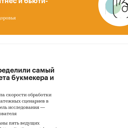
тнес и бьюти-
ле `Импорт` рассмотрены бренды:
LABVAC, BD, IMPROVACUTER, LIND-VAC, PUTH, C.D. RI
доровья
DT, STRECK
ле `Импорт` рассмотрены зарубежные поставщики
NG GONGDONG MEDICAL TECHNOLOGY CO., LTD, WEIH
 MEDICAL INSTRUMENTS CO., LTD, TAIZHOU HONOD
L CO., LTD, SHANDONG CHENGWU MEDICAL PRODUC
Y, BECTON DICKINSON LNTERNATIONAL BRANCH OF
ределили самый
 DICKINSON B.V., GUANGZHOU IMPROVE MEDICAL
ета букмекера и
ENTS CO., LTD, NINGBO BIHEATING TECHNOLOGY IN
VAC TECHNOLOGY, CHENGDU REAL CARE INTERNATI
ла скорости обработки
O., LTD, WEIHAI HONGYU MEDICAL DEVICES CO., LTD
латежных сценариев в
ING TRADING GROUP INC, CHENGDU PUTH MEDICAL
ель исследования —
OGY CO., LTD, CHENGDU RICH SCIENCE INDUSTRY CO.
ователя
G HUIDA IMPORT & EXPORT CO., LTD, STRECK, SAR
аны пять ведущих
. KG, HEBEI XINLE SCI & TECH CO., LTD, TRANS HOPE