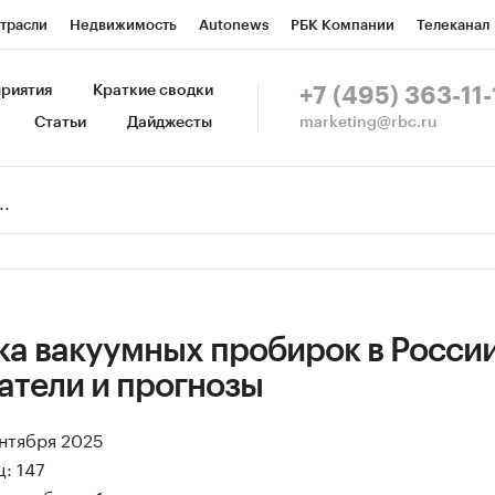
трасли
Недвижимость
Autonews
РБК Компании
Телеканал
изионеры
Национальные проекты
Город
Стиль
Крипто
Р
риятия
Краткие сводки
+7 (495) 363-11-
marketing@rbc.ru
Статьи
Дайджесты
зета
Спецпроекты СПб
Конференции СПб
Спецпроекты
Пр
Рынок наличной валюты
а вакуумных пробирок в России
атели и прогнозы
ентября 2025
: 147