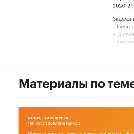
2020-202
Задачи 
- Расче
- Соста
- Анали
- Форми
В разде
ООО `ЭЙ
`ВЕЛМА
Материалы по тем
В разде
по цено
- low-p
предло
AКЦИЯ, 19 ИЮНЯ 2026
- middl
РБК ИССЛЕДОВАНИЯ РЫНКОВ
- high-