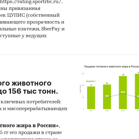
ps://rating.sportrbc.ru/.
TIONAL CO., LTD, BAYRAMLI GROUP LLC, MEDICOVE
аны привязанная
S, WEIHAI SUNWAY MEDICAL TECHNOLOGY CO., LTD
лек ЦУПИС (собственный
чивающего прозрачность и
ле `Экспорт` рассмотрены российские экспортеры
бильные платежи, SberPay и
АТ В.В., ООО `АГРОВЕТ`, АО `ЗАВОД МЕДИЦИНСКИ
оступные у ведущих
ОГИЙ`, ИП ГУДИЕВА Д.Б.
и из исследования:
йский рынок вакуумных пробирок в последние го
ает отрицательный тренд.
о торгового баланса было отрицательное и составля
ого животного
о 156 тыс тонн.
ыми игроками среди российских производителей
 ключевых потребителей:
ся ООО `ЭЙЛИТОН`, ООО `БЕРИМЕД`, ООО `ГРАНАТ
х и мясоперерабатывающих
ом по импортным поставкам в 2024 г. является Ки
тного жира в России»
,
5%).
25 гг его продажи в стране
орте наибольшую долю занимает сегмент low-price