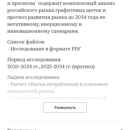
и прогнозы` содержит комплексный анализ
российского рынка графитовых щеток и
прогноз развития рынка до 2034 года по
негативному, инерционному и
инновационному сценариям.
Список файлов:
- Исследование в формате PDF
Период исследования:
2020-2024 гг., 2025-2034 гг. (прогноз)
Задачи исследования:
- Расчет объема потребления и ключевых
показателей рынка
- Составление рейтинга производителей
- Анализ импорта и экспорта
Развернуть
- Формирование прогноза развития рынка
В разделе `Ведущие производители`