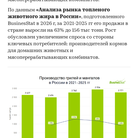
мясоперерабатывающих комбинатов.
информация об участниках ВЭД с объемами
По данным
«Анализа рынка топленого
поставок:
животного жира в России»
, подготовленного
- Рейтинг крупнейших российских импортеров
BusinesStat в 2026 г, за 2021-2025 гг его продажи в
и зарубежных поставщиков
стране выросли на 63% до 156 тыс тонн. Рост
- Рейтинг ведущих российских экспортеров и
обусловлен увеличением спроса со стороны
зарубежных покупателей
ключевых потребителей: производителей кормов
для домашних животных и
Единицы измерения:
мясоперерабатывающих комбинатов.
Количественные показатели в отчете
рассчитаны в тоннах, стоимостные - в
долларах и рублях
География исследования:
РФ, федеральные округа и регионы РФ, страны
мира
Категории:
Строительство и
недвижимость
/
...
/
Электротовары
/
Электрические щиты
Россия