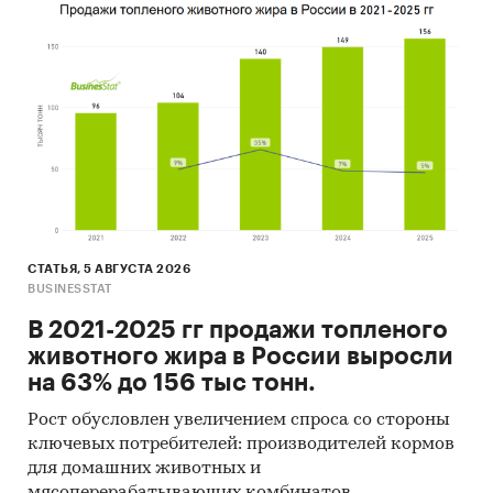
производителей являются ООО ПКФ `ГРАФИТ-
УССО`, АО `ОЗЭИ`.
- Лидером по импортным поставкам в 2024 г.
является Китай (более 55%), ведущий
поставщик графитовых щеток - HANGZHOU
DINGAN POWER EUIPMENT CO., LTD
- В импорте наибольшую долю занимает
сегмент low-priced с долей 61,5%, основные
поставки сегмента из стран: Китай, Беларусь,
Италия. Сегмент high-priced представлен долей
в 24,4% преимущественно из стран: Китай,
СТАТЬЯ, 5 АВГУСТА 2026
Германия, Франция.
BUSINESSTAT
- Большую часть продукции российских
В 2021-2025 гг продажи топленого
экспортеров покупает Казахстан (более 31%),
животного жира в России выросли
крупнейший покупатель - МОНГОЛО-
на 63% до 156 тыс тонн.
РОССИЙСКОЕ АО `УЛАН-БАТОРСКАЯ
Рост обусловлен увеличением спроса со стороны
ЖЕЛЕЗНАЯ ДОРОГА`
ключевых потребителей: производителей кормов
Данные игроков ВЭД:
для домашних животных и
Также в исследовании представлена