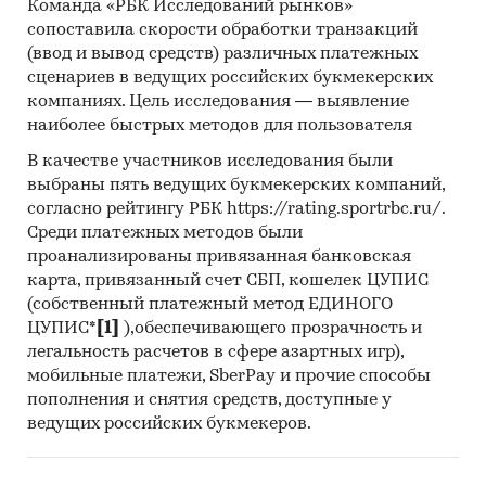
УГЛИ`, ООО `ЕДИНАЯ ПРОМЫШЛЕННАЯ
Команда «РБК Исследований рынков»
КОМПАНИЯ`, ИП АНДРЮШКОВ Е.В., АО
сопоставила скорости обработки транзакций
(ввод и вывод средств) различных платежных
`ТЕХНОДИНАМИКА`, ООО `ГРИДЭНЕРГО`, ООО
сценариев в ведущих российских букмекерских
`ЛИНКЕР`, ООО `ТЕХРЕСУРСКОМПЛЕКТ`, АО
компаниях. Цель исследования — выявление
`АСЦ `АВИАЦИОННОЕ ОБОРУДОВАНИЕ`, ООО
наиболее быстрых методов для пользователя
`АВТ-ТРАНСЛОГИСТИК`, ООО `РУССКИЙ
ЭНЕРГЕТИЧЕСКИЙ ДОМ`, ООО
В качестве участников исследования были
выбраны пять ведущих букмекерских компаний,
`СПЕЦМЕТРОПОСТАВКА`, ИП РАКИТИН А.А.,
согласно рейтингу РБК https://rating.sportrbc.ru/.
ООО `ТАИЗ`, ООО `СИСТЕМНЫЙ СПЕЦИАЛИСТ`,
Среди платежных методов были
ООО `ТЕХ-ИНДУСТРИЯ`, ИП ФОТКЛИСЛАМОВ
проанализированы привязанная банковская
В.А., ООО `ПРОМЫШЛЕННЫЕ ТЕХНОЛОГИИ`,
карта, привязанный счет СБП, кошелек ЦУПИС
ООО `ЗЕНИТ ГРУП НЛ`
(собственный платежный метод ЕДИНОГО
ЦУПИС*
[1]
),обеспечивающего прозрачность и
Выдержки из исследования:
легальность расчетов в сфере азартных игр),
- На российском рынке графитовых щеток в
мобильные платежи, SberPay и прочие способы
последние годы нет выраженного тренда.
пополнения и снятия средств, доступные у
- Сальдо торгового баланса было
ведущих российских букмекеров.
отрицательное и составляло 3,6 т.
- Главными игроками среди российских