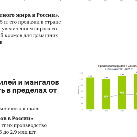
нные полуфабрикаты
тного жира в России»
,
25 гг его продажи в стране
н увеличением спроса со
ей кормов для домашних
в.
илей и мангалов
 в пределах от
рыночных шоков.
ов в России»
,
5 гг их производство
 до 2,9 млн шт.