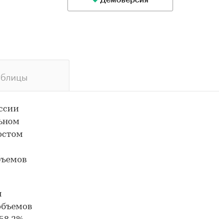
Демоверсия
аблицы
оссии
льном
ростом
бъемов
и
 объемов