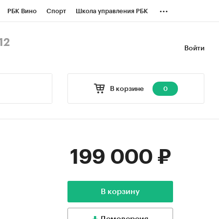
...
РБК Вино
Спорт
Школа управления РБК
БК Бизнес-среда
Дискуссионный клуб
12
Войти
оверка контрагентов
Политика
В корзине
0
199 000 ₽
В корзину