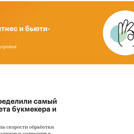
уктов на спрос
авление прогноза развития рынка до 2030 г.
ые блоки исследования:
тнес и бьюти-
р рынка панированных полуфабрикатов в России
доровья
ды по исследованию
ики информации:
 данных государственных органов статистики
ые Федеральной налоговой службы
ытые источники (сайты, порталы)
ределили самый
иальные интернет-порталы правовой информаци
ета букмекера и
тность эмитентов
ла скорости обработки
ы компаний