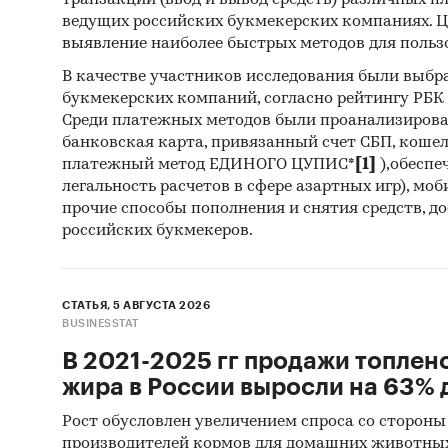
транзакций (ввод и вывод средств) различных п
Архи
ведущих российских букмекерских компаниях. Ц
выявление наиболее быстрых методов для польз
Реги
В качестве участников исследования были выбр
Инса
букмекерских компаний, согласно рейтингу РБК htt
Среди платежных методов были проанализиров
Спец
банковская карта, привязанный счет СБП, коше
Методы
платежный метод ЕДИНОГО ЦУПИС*
[1]
),обеспе
легальность расчетов в сфере азартных игр), мо
Каби
прочие способы пополнения и снятия средств, д
российских букмекеров.
разл
анал
Прог
СТАТЬЯ, 5 АВГУСТА 2026
прог
BUSINESSTAT
В 2021-2025 гг продажи топлен
Отчет о
жира в России выросли на 63% д
рекомен
Рост обусловлен увеличением спроса со стороны
Категори
производителей кормов для домашних животны