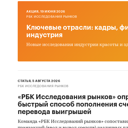
прод
AКЦИЯ, 19 ИЮНЯ 2026
Сост
РБК ИССЛЕДОВАНИЯ РЫНКОВ
Основн
Ключевые отрасли: кадры, фи
индустрия
Обзо
Новые исследования индустрии красоты и з
Выво
Источн
Базы
Данн
СТАТЬЯ, 5 АВГУСТА 2026
РБК ИССЛЕДОВАНИЯ РЫНКОВ
Откр
«РБК Исследования рынков» оп
Офиц
быстрый способ пополнения сч
перевода выигрышей
Отче
Команда «РБК Исследований рынков» сопостави
Сайт