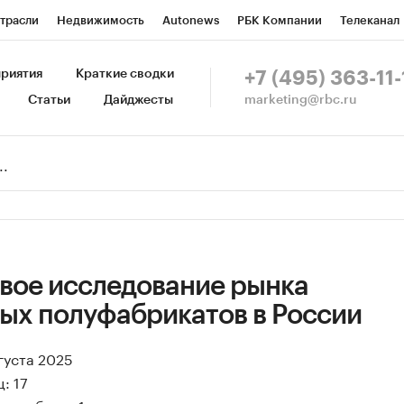
трасли
Недвижимость
Autonews
РБК Компании
Телеканал
изионеры
Национальные проекты
Город
Стиль
Крипто
Р
риятия
Краткие сводки
+7 (495) 363-11-
marketing@rbc.ru
Статьи
Дайджесты
зета
Спецпроекты СПб
Конференции СПб
Спецпроекты
Пр
Рынок наличной валюты
вое исследование рынка
ых полуфабрикатов в России
вгуста 2025
: 17