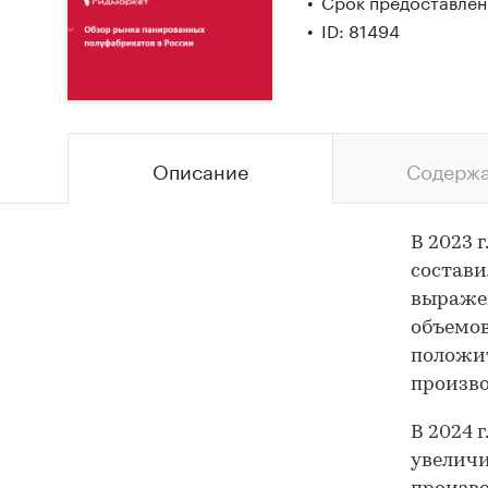
Срок предоставлени
ID: 81494
Описание
Содерж
В 2023 
состави
выражен
объемов
положит
произво
В 2024 
увеличи