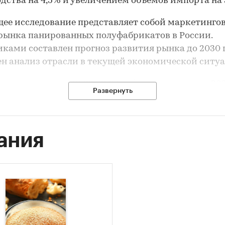
дства на 4,5% и увеличением объемов импорта на 
ее исследование представляет собой маркетинго
рынка панированных полуфабрикатов в России.
ками составлен прогноз развития рынка до 2030 г
н анализ отрасли в текущей экономической ситуа
 исследования:
2023–2024 гг. (ретроспектива с 2020
Развернуть
до 2030 г.).
 исследования:
рынок панированных полуфабрик
ания
т исследования:
объем рынка, динамика в натур
тном выражении, сегментная структура (куриные
 рыбные, прочие), ценовые категории в сегменте 
рикатов, ключевые факторы, влияющие на рынок,
оз развития.