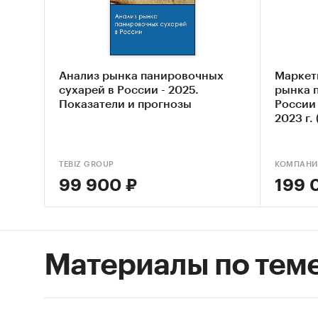
Цель и
полуфаб
выявлен
жизненн
Анализ рынка панировочных
Маркет
сухарей в России - 2025.
рынка 
Задачи
Показатели и прогнозы
России 
2023 г.
Оцен
нату
TEBIZ GROUP
КОМПАНИ
Анал
99 900 ₽
199 
Анал
(«ср
Выяв
Материалы по тем
Опре
полу
Пров