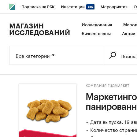
Подписка на РБК
Инвестиции
Мероприятия
О
РБК Образование
РБК Курсы
РБК Life
Тренды
В
МАГАЗИН
Исследования
Мероп
ИССЛЕДОВАНИЙ
Бизнес-планы
Акции
Исследования
Кредитные рейтинги
Франшизы
Га
Экономика
Бизнес
Технологии и медиа
Финансы
Все категории
КОМПАНИЯ ГИДМАРКЕТ
Маркетинго
панированн
Дата выпуска: 19 а
Количество страниц