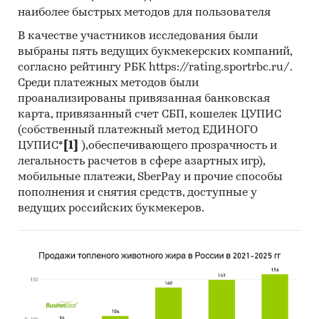
наиболее быстрых методов для пользователя
производителями
в завуалированной
форме
(Mystery-Shopping) от имени
В качестве участников исследования были
потенциального заказчика.
выбраны пять ведущих букмекерских компаний,
согласно рейтингу РБК https://rating.sportrbc.ru/.
Мониторинг документов
: в качестве
Среди платежных методов были
основных методов анализа данных выступают
проанализированы привязанная банковская
так называемые (1) Традиционный
карта, привязанный счет СБП, кошелек ЦУПИС
(качественный) контент-анализ интервью и
(собственный платежный метод ЕДИНОГО
документов и (2) Квантитативный
ЦУПИС*
[1]
),обеспечивающего прозрачность и
легальность расчетов в сфере азартных игр),
(количественный) анализ с применением
мобильные платежи, SberPay и прочие способы
пакетов программ, к которым имеет доступ
пополнения и снятия средств, доступные у
наше агентство.
ведущих российских букмекеров.
Контент-анализ выполняется в рамках
проведения Desk Research (кабинетное
исследование). В общем виде целью
кабинетного исследования является
проанализировать ситуацию на рынке
деревянных противопожарных дверей и