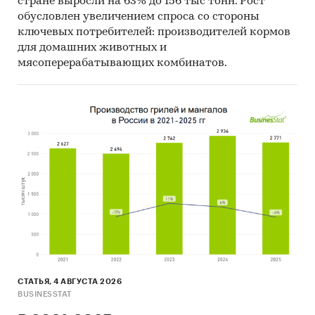
стране выросли на 63% до 156 тыс тонн. Рост
Результаты исследований маркетинговых и
обусловлен увеличением спроса со стороны
консалтинговых агентств.
ключевых потребителей: производителей кормов
Материалы отраслевых учреждений и базы
для домашних животных и
данных.
мясоперерабатывающих комбинатов.
Результаты ценовых мониторингов.
Материалы и базы данных статистики ООН
(United Nations Statistics Division:
Commodity Trade Statistics, Industrial
Commodity Statistics, Food and Agriculture
Organization и др.).
Материалы Международного Валютного
Фонда (International Monetary Fund).
Материалы Всемирного банка (World Bank).
Материалы ВТО (World Trade Organization).
СТАТЬЯ, 4 АВГУСТА 2026
Материалы Организации экономического
BUSINESSTAT
сотрудничества и развития (Organization for