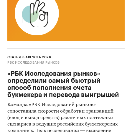
трудоемким и сложным. В текущем
исследовании мы имеем дело именно с таким
случаем.
Анализа финансово-хозяйственной
деятельности производителей
: сведения о
ряде производителей были получены в
результате анализа показателей их финансово-
хозяйственной деятельности, информации из
СТАТЬЯ, 5 АВГУСТА 2026
открытых источников об их деятельности,
РБК ИССЛЕДОВАНИЯ РЫНКОВ
мнений экспертов и наших собственных
«РБК Исследования рынков»
знаний о компаниях.
определили самый быстрый
Интервью с производителями
: также мы
способ пополнения счета
провели
интервью с производителями
и
букмекера и перевода выигрышей
получили сведения как о них самих, так и о
Команда «РБК Исследований рынков»
деятельности их конкурентов.
сопоставила скорости обработки транзакций
Mystery-Shopping с производителями
: кроме
(ввод и вывод средств) различных платежных
сценариев в ведущих российских букмекерских
того, информацию об объемах производства и
компаниях. Цель исследования — выявление
ценах мы получили, вступив в
переговоры
с