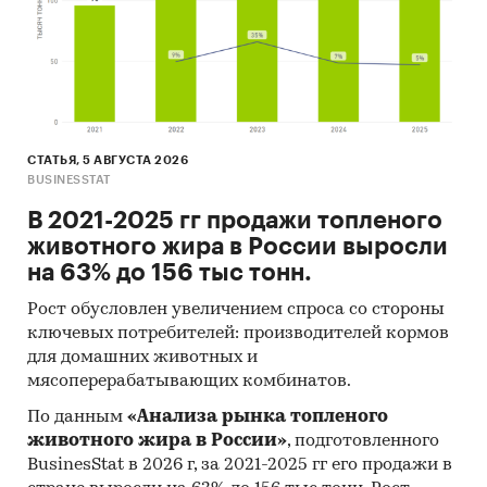
получить (рассчитать) показатели,
характеризующие его состояние в настоящее
время и в будущем.
Источники получения информации
Базы данных Федеральной Таможенной
СТАТЬЯ, 5 АВГУСТА 2026
службы РФ, ФСГС РФ (Росстат).
BUSINESSTAT
Материалы DataMonitor, EuroMonitor,
В 2021-2025 гг продажи топленого
Eurostat.
животного жира в России выросли
Печатные и электронные деловые и
на 63% до 156 тыс тонн.
специализированные издания,
Рост обусловлен увеличением спроса со стороны
аналитические обзоры.
ключевых потребителей: производителей кормов
для домашних животных и
Ресурсы сети Интернет в России и мире.
мясоперерабатывающих комбинатов.
Экспертные опросы.
По данным
«Анализа рынка топленого
Материалы участников отечественного и
животного жира в России»
, подготовленного
мирового рынков.
BusinesStat в 2026 г, за 2021-2025 гг его продажи в