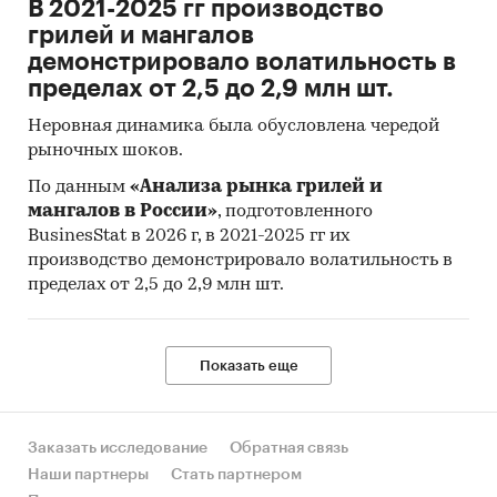
В 2021-2025 гг производство
Economic Cooperation and Development).
грилей и мангалов
Материалы International Trade Centre.
демонстрировало волатильность в
пределах от 2,5 до 2,9 млн шт.
Материалы Index Mundi.
Неровная динамика была обусловлена чередой
Результаты исследований DISCOVERY
рыночных шоков.
Research Group.
По данным
«Анализа рынка грилей и
Объем и структура выборки
мангалов в России»
, подготовленного
BusinesStat в 2026 г, в 2021-2025 гг их
Процедура контент-анализа документов не
производство демонстрировало волатильность в
предполагает расчета объема выборочной
пределах от 2,5 до 2,9 млн шт.
совокупности. Обработке и анализу подлежат
все доступные исследователю документы.
Категории:
Россия
Показать еще
Деревянные противопожарные двери
Заказать исследование
Обратная связь
Наши партнеры
Стать партнером