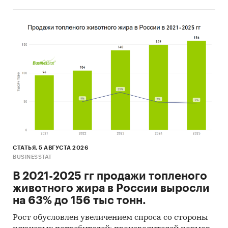
(развивающие) занятия,
наибольший процент
выявлен в домохозяйствах,
имеющих 2-х детей,
наименьший 3-х и более
детей.
На 2024 год в РФ
проживало
13,83 млн.
детей
в возрасте от 0 до 16 лет, что
составило
17,68%
от всего
населения России.
Выручка от деятельности в
СТАТЬЯ, 5 АВГУСТА 2026
BUSINESSTAT
области дополнительного
образования детей и
В 2021-2025 гг продажи топленого
взрослых в РФ ежегодно
животного жира в России выросли
растет.
на 63% до 156 тыс тонн.
В январе 2025 года
Рост обусловлен увеличением спроса со стороны