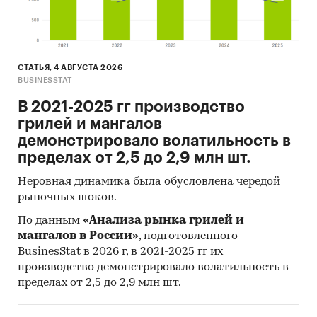
417
руб. / академический
час,
· занятия в плавательных
СТАТЬЯ, 4 АВГУСТА 2026
бассейнах -
2 634
руб./месяц,
BUSINESSTAT
· обучение в
В 2021-2025 гг производство
негосударственных
грилей и мангалов
общеобразовательных
демонстрировало волатильность в
организациях, месяц –
20
пределах от 2,5 до 2,9 млн шт.
441
руб./месяц.
Неровная динамика была обусловлена чередой
Экспертами прогнозируется
рыночных шоков.
дальнейший рост выручки от
По данным
«Анализа рынка грилей и
деятельности в области
мангалов в России»
, подготовленного
дополнительного
BusinesStat в 2026 г, в 2021-2025 гг их
образования детей и
производство демонстрировало волатильность в
взрослых в РФ, к 2031 году
пределах от 2,5 до 2,9 млн шт.
годовая выручка
организаций отрасли может