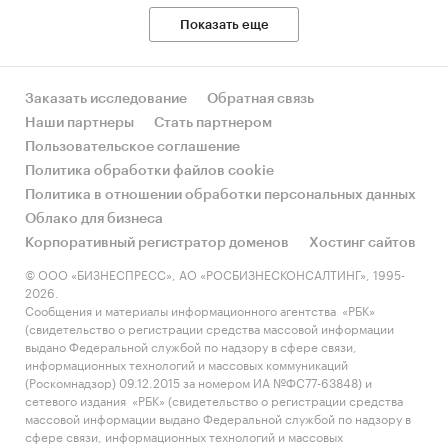
достигнуть
29,56 лрд.
Показать еще
рублей
в год.
Продвижение
1. Социальные сети
Заказать исследование
Обратная связь
· создание страниц: вести
Наши партнеры
Стать партнером
активные страницы в
Пользовательское соглашение
популярных социальных
Политика обработки файлов cookie
сетях с фото и видео
Политика в отношении обработки персональных данных
занятий;
Облако для бизнеса
· контент: публикация
Корпоративный регистратор доменов
Хостинг сайтов
полезных статей, советов для
© ООО «БИЗНЕСПРЕСС», АО «РОСБИЗНЕСКОНСАЛТИНГ», 1995-
2026.
родителей, а также
Сообщения и материалы информационного агентства «РБК»
мероприятия и новости из
(свидетельство о регистрации средства массовой информации
жизни центра.
выдано Федеральной службой по надзору в сфере связи,
информационных технологий и массовых коммуникаций
2. Проведение мероприятий
(Роскомнадзор) 09.12.2015 за номером ИА №ФС77-63848) и
сетевого издания «РБК» (свидетельство о регистрации средства
· дни открытых дверей:
массовой информации выдано Федеральной службой по надзору в
сфере связи, информационных технологий и массовых
организация дней открытых