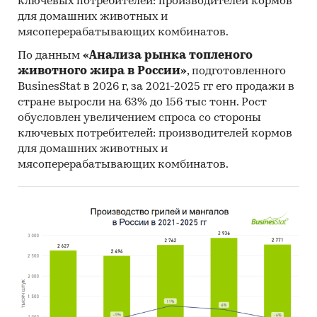
дополнительные занятия в
ключевых потребителей: производителей кормов
для домашних животных и
государственных и
мясоперерабатывающих комбинатов.
муниципальных
общеобразовательных
По данным
«Анализа рынка топленого
организациях очной формы
животного жира в России»
, подготовленного
обучения стоили:
BusinesStat в 2026 г, за 2021-2025 гг его продажи в
стране выросли на 63% до 156 тыс тонн. Рост
·
189
руб. за академический
обусловлен увеличением спроса со стороны
час, услуги по воспитанию
ключевых потребителей: производителей кормов
детей,
для домашних животных и
мясоперерабатывающих комбинатов.
· предоставляемые наемным
персоналом –
313
руб./час,
· дополнительные занятия
для детей дошкольного
возраста –
326
руб./
академический час,
· занятия на курсах
иностранных языков –