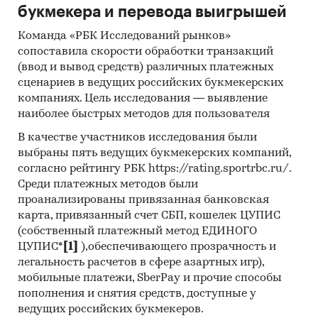
Финансово-экономическая
букмекера и перевода выигрышей
модель позволяет
отредактировать параметры
Команда «РБК Исследований рынков»
под выбранную франшизу.
сопоставила скорости обработки транзакций
(ввод и вывод средств) различных платежных
Программы /
Группа развития на
сценариев в ведущих российских букмекерских
направления
раннем этапе
компаниях. Цель исследования — выявление
обучения
наиболее быстрых методов для пользователя
Группа базовой
В качестве участников исследования были
подготовки к школе
выбраны пять ведущих букмекерских компаний,
Группа продвинутой
согласно рейтингу РБК https://rating.sportrbc.ru/.
программы подготовки к
Среди платежных методов были
школе
проанализированы привязанная банковская
карта, привязанный счет СБП, кошелек ЦУПИС
Группа дошкольного
(собственный платежный метод ЕДИНОГО
английского языка
ЦУПИС*
[1]
),обеспечивающего прозрачность и
легальность расчетов в сфере азартных игр),
Анализ отрасли
В 2023 году
54,2%
детей
мобильные платежи, SberPay и прочие способы
дополнительные
пополнения и снятия средств, доступные у
образовательные
ведущих российских букмекеров.