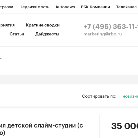
трасли
Недвижимость
Autonews
РБК Компании
Телеканал
изионеры
Национальные проекты
Город
Стиль
Крипто
Р
риятия
Краткие сводки
+7 (495) 363-11-
marketing@rbc.ru
Статьи
Дайджесты
зета
Спецпроекты СПб
Конференции СПб
Спецпроекты
Пр
Рынок наличной валюты
Сортировать по:
новизн
35 00
ия детской слайм-студии (с
ю)