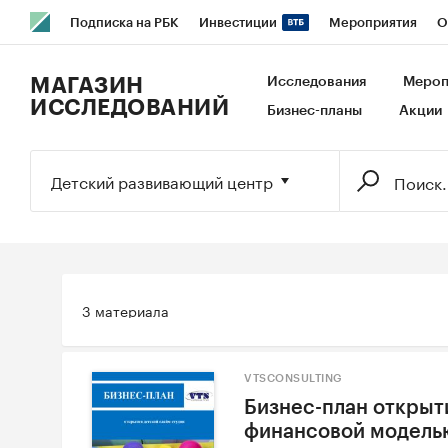
Подписка на РБК
Инвестиции
Мероприятия
О
РБК Образование
РБК Курсы
РБК Life
Тренды
В
МАГАЗИН
Исследования
Мероп
ИССЛЕДОВАНИЙ
Бизнес-планы
Акции
Исследования
Кредитные рейтинги
Франшизы
Га
Экономика
Бизнес
Технологии и медиа
Финансы
Детский развивающий центр
3 материала
VTSCONSULTING
Бизнес-план открыт
финансовой модель