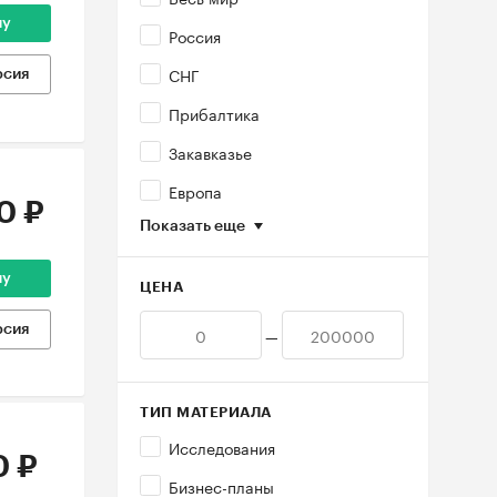
ну
Россия
СНГ
рсия
Прибалтика
Закавказье
Европа
0 ₽
Показать еще
ну
ЦЕНА
рсия
—
ТИП МАТЕРИАЛА
Исследования
0 ₽
Бизнес-планы