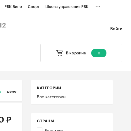
...
РБК Вино
Спорт
Школа управления РБК
БК Бизнес-среда
Дискуссионный клуб
12
Войти
оверка контрагентов
Политика
В корзине
0
КАТЕГОРИИ
е
цене
Все категории
0 ₽
СТРАНЫ
Весь мир