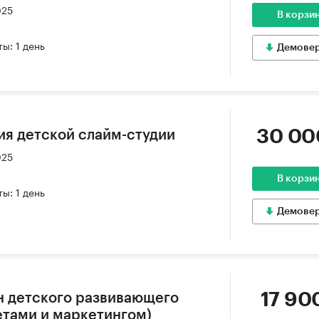
025
В корзи
ы: 1 день
Демове
30 00
ия детской слайм-студии
025
В корзи
ы: 1 день
Демове
17 90
н детского развивающего
етами и маркетингом)