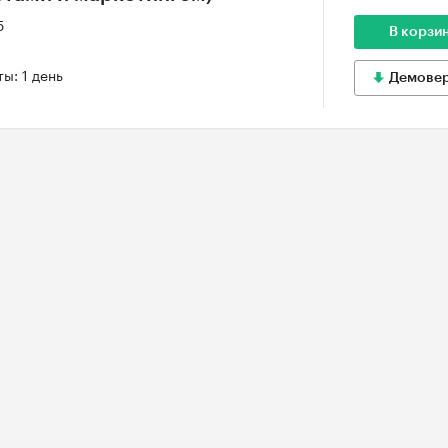
5
В корзи
ы: 1 день
Демове