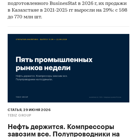
подготовленного BusinesStat в 2026 г, их продажи
География исследования:
в Казахстане в 2021-2025 гг выросли на 29%: с 598
РК, регионы РК, страны мира
до 770 млн шт.
Категории:
Промышленность
/
...
/
Добыча
металлических руд
/
Цинк
Промышленность
/
...
/
Цветная
металлургия
/
Цинк
СНГ
/
Казахстан
СТАТЬЯ, 29 ИЮНЯ 2026
TEBIZ GROUP
Нефть держится. Компрессоры
завозим все. Полупроводники на