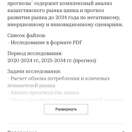
прогнозы` содержит комплексный анализ
казахстанского рынка цинка и прогноз
развития рынка до 2034 года по негативному,
инерционному и инновационному сценариям.
Список файлов:
- Исследование в формате PDF
Период исследования:
2020-2024 гг., 2025-2034 гг. (прогноз)
Задачи исследования:
- Расчет объема потребления и ключевых
показателей рынка
- Анализ производства цинка
- Обзор производственных мощностей и расчет
уровня загрузки мощностей
Развернуть
- Составление списка производителей
- Анализ импорта и экспорта
- Формирование прогноза развития рынка