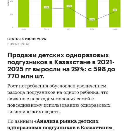
отправляется за рубеж.
- В структуре рынка цинка в 2024 г. внутреннее
производство превышало объем импортных
поставок в 1127,6 раз, а сальдо торгового
баланса было положительное и составляло
СТАТЬЯ, 9 ИЮЛЯ 2026
246,3 тыс.т.
BUSINESSTAT
- Лучшие производственные показатели
Продажи детских одноразовых
демонстрирует Восточно-Казахстанская
подгузников в Казахстане в 2021-
область с объемом выпуска продукции,
2025 гг выросли на 29%: с 598 до
составляющим 287,7 тыс.т продукции.
770 млн шт.
- Лидером по импортным поставкам в 2024 г.
является Россия (более 83%).
Рост потребления обусловлен увеличением
- Большую часть продукции казахстанских
расхода подгузников на одного ребенка, что
экспортеров покупает Китай (более 52%).
связано с переходом молодых семей к
повседневному использованию одноразовых
Единицы измерения:
гигиенических средств.
Количественные показатели в отчете
По данным
«Анализа рынка детских
рассчитаны в тоннах, стоимостные - в
одноразовых подгузников в Казахстане»
,
долларах и тенге