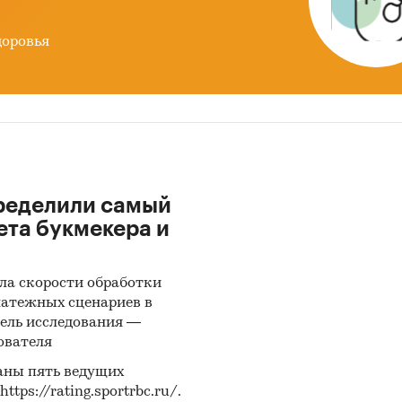
декоративных бумажно-слоистых пластиков для
ой отрасли в России.
доровья
 сбора и анализа данных
 (Росстат)
: часто информация об
объемах
одства продукции
не содержится в данных ФСГС
т) и процесс ее получения является очень трудоем
. В текущем исследовании мы имеем дело именно
ределили самый
лучаем.
ета букмекера и
а финансово-хозяйственной деятельности
одителей
: сведения о ряде производителей были
ла скорости обработки
ы в результате анализа показателей их финансово
латежных сценариев в
венной деятельности, информации из открытых
ель исследования —
ков об их деятельности, мнений экспертов и наши
ователя
нных знаний о компаниях.
аны пять ведущих
ps://rating.sportrbc.ru/.
ью с производителями
: также мы провели
инте