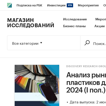
Подписка на РБК
Инвестиции
Мероприятия
О
РБК Образование
РБК Курсы
РБК Life
Тренды
В
МАГАЗИН
Исследования
Мероп
ИССЛЕДОВАНИЙ
Бизнес-планы
Акции
Исследования
Кредитные рейтинги
Франшизы
Га
Экономика
Бизнес
Технологии и медиа
Финансы
Все категории
DISCOVERY RESEARCH GRO
Анализ рын
пластиков д
2024 (I пол.) 
Дата выпуска: 2 ию