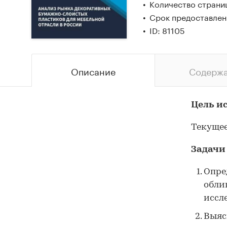
Количество страни
Срок предоставлени
ID: 81105
Описание
Содерж
Цель и
Текущее
Задачи
Опре
обли
иссл
Выяс