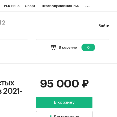
...
РБК Вино
Спорт
Школа управления РБК
БК Бизнес-среда
Дискуссионный клуб
12
Войти
оверка контрагентов
Политика
В корзине
0
95 000 ₽
стых
 2021-
В корзину