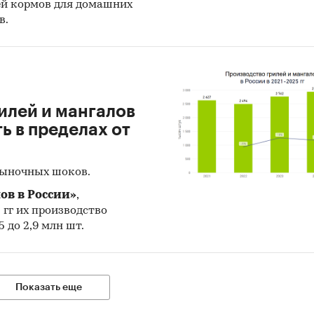
ей кормов для домашних
 и получить (рассчитать) показатели, характери
в.
тояние в настоящее время и в будущем.
ики получения информации
 данных Федеральной Таможенной службы РФ, ФС
илей и мангалов
тат).
 в пределах от
иалы DataMonitor, EuroMonitor, Eurostat.
тные и электронные деловые и специализированн
рыночных шоков.
ния, аналитические обзоры.
ов в России»
,
рсы сети Интернет в России и мире.
5 гг их производство
 до 2,9 млн шт.
ертные опросы.
риалы участников отечественного и мирового рын
льтаты исследований маркетинговых и консалтин
Показать еще
ств.