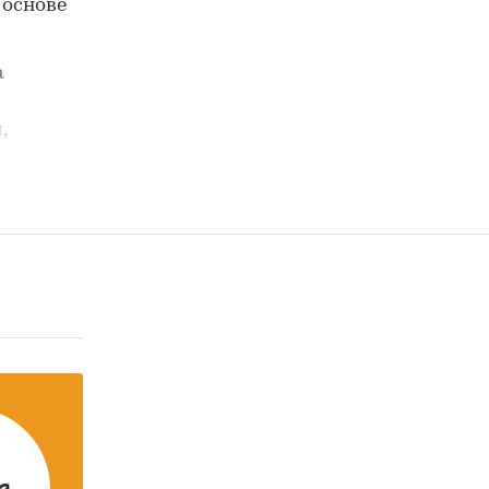
 основе
а
,
декора
ок
,
ных