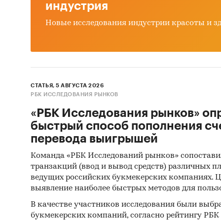
индустрия
Рынок 
мебельн
Новые исследования индустрии красоты и з
Методы
ФСГС РФ
произв
(Росста
СТАТЬЯ, 5 АВГУСТА 2026
РБК ИССЛЕДОВАНИЯ РЫНКОВ
сложным
«РБК Исследования рынков» оп
таким с
быстрый способ пополнения сч
Анализ
перевода выигрышей
произв
Команда «РБК Исследований рынков» сопостави
получен
транзакций (ввод и вывод средств) различных п
хозяйст
ведущих российских букмекерских компаниях. Ц
источни
выявление наиболее быстрых методов для польз
собстве
В качестве участников исследования были выбр
букмекерских компаний, согласно рейтингу РБК htt
Интерв