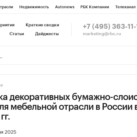
трасли
Недвижимость
Autonews
РБК Компании
Телеканал
изионеры
Национальные проекты
Город
Стиль
Крипто
Р
риятия
Краткие сводки
+7 (495) 363-11-
marketing@rbc.ru
Статьи
Дайджесты
зета
Спецпроекты СПб
Конференции СПб
Спецпроекты
Пр
Рынок наличной валюты
UP
ка декоративных бумажно-слои
ля мебельной отрасли в России в
гг.
ня 2025