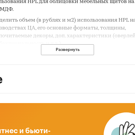
льзования HPL для облицовки мебельных щитов на
 МДФ.
делить объем (в рублях и м2) использования HPL н
зводствах ЦА, его основные форматы, толщины,
почитаемые декоры, доп. характеристики (оверлей
актериальность и т.д.).
Развернуть
ести анализ предпочтительного выбора лицевого 
и ЦА. Выяснить опыт покупки /использования мар
едуемого рынка, предпочитаемую марку и факторы
е
ющие на выбор.
ить объем и темпы роста потребления облицовоч
ративных поверхностей HPL с 2022 по 2024гг.
чительно (ключевые потребители, используемые
аты/толщины/характеристики).
 исследования
тнес и бьюти-