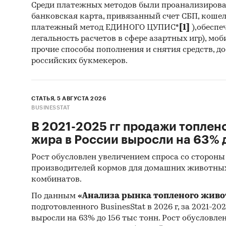
Среди платежных методов были проанализиров
произв
банковская карта, привязанный счет СБП, коше
деятель
платежный метод ЕДИНОГО ЦУПИС*
[1]
),обеспе
легальность расчетов в сфере азартных игр), мо
Myster
прочие способы пополнения и снятия средств, д
об объе
российских букмекеров.
в
перег
форме
(
СТАТЬЯ, 5 АВГУСТА 2026
Монито
BUSINESSTAT
данных 
В 2021-2025 гг продажи топлен
(качест
жира в России выросли на 63% д
Квантит
Рост обусловлен увеличением спроса со стороны
пакетов
производителей кормов для домашних животны
комбинатов.
Контент
(кабине
По данным
«Анализа рынка топленого живо
подготовленного BusinesStat в 2026 г, за 2021-20
исследо
выросли на 63% до 156 тыс тонн. Рост обусловле
декорат