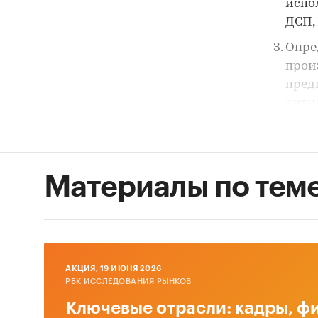
испо
ДСП,
Опре
прои
пред
антиб
Пров
сред
иссл
Материалы по тем
влия
Оцен
деко
вклю
форм
AКЦИЯ, 19 ИЮНЯ 2026
РБК ИССЛЕДОВАНИЯ РЫНКОВ
Объект
Ключевые отрасли: кадры, фи