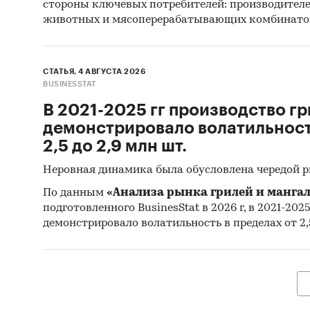
стороны ключевых потребителей: производител
отрасли
животных и мясоперерабатывающих комбинато
его сос
Источн
СТАТЬЯ, 4 АВГУСТА 2026
BUSINESSTAT
Базы
В 2021-2025 гг производство гр
(Росс
демонстрировало волатильность
Матер
2,5 до 2,9 млн шт.
Печа
Неровная динамика была обусловлена чередой 
изда
По данным
«Анализа рынка грилей и мангал
Ресу
подготовленного BusinesStat в 2026 г, в 2021-202
демонстрировало волатильность в пределах от 2,5
Эксп
Мате
Резу
агент