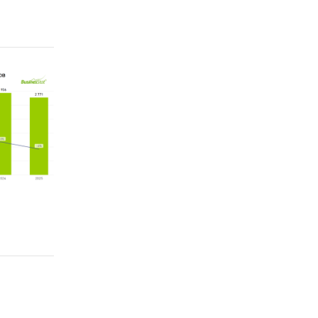
зующие
ГС РФ
ые
ков.
говых