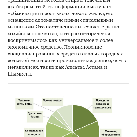
(United Nations Statistics Division:
традиционных методов стирки. Ключевым
драйвером этой трансформации выступает
Commodity Trade Statistics, Industrial
урбанизация и рост ввода нового жилья, его
Commodity Statistics, Food and Agriculture
оснащение автоматическими стиральными
Organization и др.).
машинами. Это постепенно вытесняет с рынка
Материалы Международного Валютного
хозяйственное мыло, которое исторически
Фонда (International Monetary Fund).
воспринималось как универсальное и более
экономичное средство. Проникновение
Материалы Всемирного банка (World Bank).
специализированных средств в малых городах и
Материалы ВТО (World Trade Organization).
сельской местности происходит медленнее, чем в
мегаполисах, таких как Алматы, Астана и
Материалы Организации экономического
Шымкент.
сотрудничества и развития (Organization for
Economic Cooperation and Development).
Материалы International Trade Centre.
Материалы Index Mundi.
Результаты исследований DISCOVERY
Research Group.
Объем и структура выборки