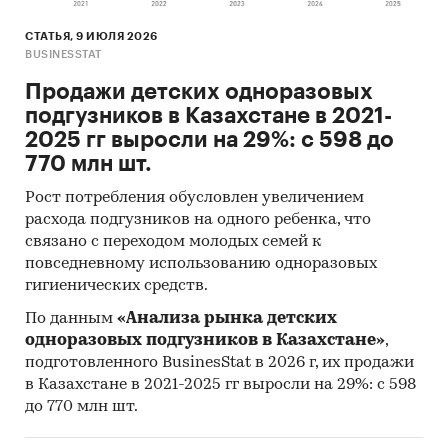
хозяйственной деятельности, информации из
открытых источников об их деятельности,
СТАТЬЯ, 9 ИЮЛЯ 2026
мнений экспертов и наших собственных
BUSINESSTAT
знаний о компаниях.
Продажи детских одноразовых
Интервью с производителями:
также мы
подгузников в Казахстане в 2021-
провели
интервью с производителями
и
2025 гг выросли на 29%: с 598 до
получили сведения как о них самих, так и о
770 млн шт.
деятельности их конкурентов.
Рост потребления обусловлен увеличением
Mystery-Shopping
с производителями:
кроме
расхода подгузников на одного ребенка, что
связано с переходом молодых семей к
того, информацию об объемах производства и
повседневному использованию одноразовых
ценах мы получили, вступив в
переговоры
с
гигиенических средств.
производителями
в завуалированной форме
(Mystery-Shopping)
от имени потенциального
По данным
«Анализа рынка детских
заказчика.
одноразовых подгузников в Казахстане»
,
подготовленного BusinesStat в 2026 г, их продажи
Мониторинг документов:
в качестве
в Казахстане в 2021-2025 гг выросли на 29%: с 598
основных методов анализа данных выступают
до 770 млн шт.
так называемые (1) Традиционный
(качественный) контент-анализ интервью и