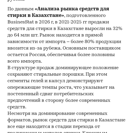
Материалы DataMonitor, EuroMonitor,
По данным
«Анализа рынка средств для
Eurostat.
стирки в Казахстане»
, подготовленного
Печатные и электронные деловые и
BusinesStat в 2026 г, в 2021-2025 гг продажи
специализированные издания,
средств для стирки в Казахстане выросли на 32%
аналитические обзоры.
до 64 млн шт. Рынок находится в прямой
зависимости от импорта – более 80% продукции
Ресурсы сети Интернет в России и мире.
ввозится из-за рубежа. Основным поставщиком
Экспертные опросы.
остается Россия, обеспечивая более половины
всего импорта.
Материалы участников отечественного и
В структуре продаж доминирующее положение
мирового рынков.
сохраняют стиральные порошки. При этом
сегменты гелей и капсул демонстрируют
Результаты исследований маркетинговых и
опережающие темпы роста, что указывает на
консалтинговых агентств.
постепенный сдвиг потребительских
Материалы отраслевых учреждений и базы
предпочтений в сторону более современных
данных.
средств.
Несмотря на доминирование современных
Результаты ценовых мониторингов.
форматов, рынок средств для стирки в Казахстане
Материалы и базы данных статистики ООН
все еще находится в стадии перехода от