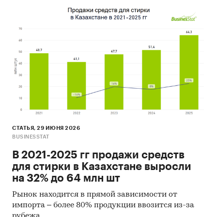
документов и (2) Квантитативный
(количественный) анализ с применением
пакетов программ, к которым имеет доступ
наше агентство.
Контент-анализ выполняется в рамках
проведения Desk Research (кабинетное
исследование). В общем виде целью
кабинетного исследования является
проанализировать ситуацию на рынке
газопоршневых установок в Казахстане и
СТАТЬЯ, 29 ИЮНЯ 2026
получить (рассчитать) показатели,
BUSINESSTAT
характеризующие его состояние в настоящее
В 2021-2025 гг продажи средств
время и в будущем.
для стирки в Казахстане выросли
Источники получения информации
на 32% до 64 млн шт
Базы данных Федеральной Таможенной
Рынок находится в прямой зависимости от
службы РФ, ФСГС РФ (Росстат).
импорта – более 80% продукции ввозится из-за
рубежа