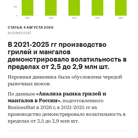
крупнейший покупатель - ЕNTER ENGINEERING
PTE LTD
Данные игроков ВЭД:
СТАТЬЯ, 4 АВГУСТА 2026
Также в исследовании представлена
BUSINESSTAT
информация об участниках ВЭД с объемами
В 2021-2025 гг производство
поставок:
грилей и мангалов
- Рейтинг крупнейших российских импортеров
демонстрировало волатильность в
и зарубежных поставщиков
пределах от 2,5 до 2,9 млн шт.
- Рейтинг ведущих российских экспортеров и
Неровная динамика была обусловлена чередой
зарубежных покупателей
рыночных шоков.
Единицы измерения:
По данным
«Анализа рынка грилей и
Количественные показатели в отчете
мангалов в России»
, подготовленного
рассчитаны в тоннах, стоимостные - в
BusinesStat в 2026 г, в 2021-2025 гг их
долларах и рублях
производство демонстрировало волатильность в
пределах от 2,5 до 2,9 млн шт.
География исследования:
РФ, федеральные округа и регионы РФ, страны
мира