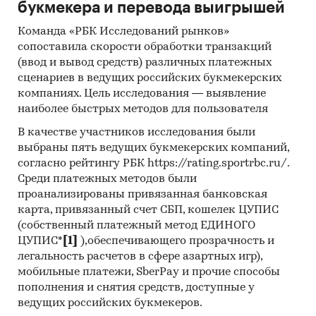
букмекера и перевода выигрышей
POWER SYSTEM (SHENZHEN) CO., LTD, ZHEJIANG
HAIXINSHENG TECHNOLOGY CO., LTD, EAST
Команда «РБК Исследований рынков»
сопоставила скорости обработки транзакций
GROUP CO., LTD, DKC KITAI TRADING (SHANGHAI)
(ввод и вывод средств) различных платежных
CO., LTD, WENZHOU TOSUN IMPORT & EXPORT
сценариев в ведущих российских букмекерских
CO., LTD, VOLTRONIC POWER TECHNOLOGY CORP,
компаниях. Цель исследования — выявление
INTERLOGISTICGROUP MMC, POWERMAN
наиболее быстрых методов для пользователя
INTERNATIONAL PTE LTD, EXEGATE LTD,
SUZHOU TODAHIKA TECHNOLOGY CO., LTD,
В качестве участников исследования были
выбраны пять ведущих букмекерских компаний,
BEIJING QILIANSHAN NETWORK TECHNOLOGY
согласно рейтингу РБК https://rating.sportrbc.ru/.
CO., LTD, CHINA CUSTOMS HENGYANG
Среди платежных методов были
COMPREHENSIVE BONDED ZONE, POWERMAN
проанализированы привязанная банковская
LTD, FOSHAN AN TAI TRADING CO., LTD, YALA
карта, привязанный счет СБП, кошелек ЦУПИС
EXPORT IMPORT LTD, SHINNING DRAGON LTD,
(собственный платежный метод ЕДИНОГО
TESCOM ELEKTRONIK INS SAN VE TIC A.S., HEFEI
ЦУПИС*
[1]
),обеспечивающего прозрачность и
TALEMA ELECTRONICS LTD, MAKSEL INS SAN VE
легальность расчетов в сфере азартных игр),
TIC LTD STI, MUST ENERGY (GUANGDONG)
мобильные платежи, SberPay и прочие способы
TECHNOLOGY CO., LTD, ALEX ONE TRADING CO.,
пополнения и снятия средств, доступные у
LTD, QUIZ LTD, ACEPOWER TECHNOLOGY CO., LTD,
ведущих российских букмекеров.