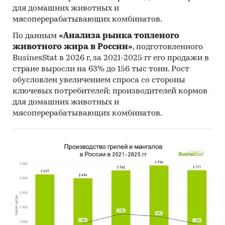
Group, в последние годы нет выраженного
для домашних животных и
тренда.
мясоперерабатывающих комбинатов.
- Сальдо торгового баланса было
По данным
«Анализа рынка топленого
отрицательное и составляло 523,7 тыс.шт.
животного жира в России»
, подготовленного
- Главными игроками среди российских
BusinesStat в 2026 г, за 2021-2025 гг его продажи в
производителей являются ООО `ПАРУС
стране выросли на 63% до 156 тыс тонн. Рост
ЭЛЕКТРО`, ООО `СИСТЕМОТЕХНИКА`.
обусловлен увеличением спроса со стороны
- Лидером по импортным поставкам в 2025 г.
ключевых потребителей: производителей кормов
для домашних животных и
является Китай (более 98%), ведущий
мясоперерабатывающих комбинатов.
поставщик источников бесперебойного
питания - CYBERPOWER SYSTEMS INC
- В импорте наибольшую долю занимает
сегмент low-priced с долей 70,3%, основные
поставки сегмента из стран: Китай,
Филиппины, Гонконг. Сегмент high-priced
представлен долей в 21,4% преимущественно
из стран: Китай, Турция, Италия.
- Большую часть продукции российских
экспортеров покупает Узбекистан (более 93%),