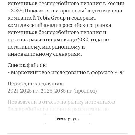
источников бесперебойного питания в России
- 2026. Показатели и прогнозы` подготовлено
компанией Tebiz Group и содержит
комплексный анализ российского рынка
источников бесперебойного питания и
прогноз развития рынка до 2035 года по
негативному, инерционному и
инновационному сценариям.
Список файлов:
- Маркетинговое исследование в формате PDF
Период исследования:
2021-2025 гг., 2026-2035 гг. (прогноз)
Показатели в отчете по рынку источников
бесперебойного питания рассчитаны по
данным Tebiz Group на основе собственной
Развернуть
базы данных, официальной статистики,
таможенных данных, корпоративной