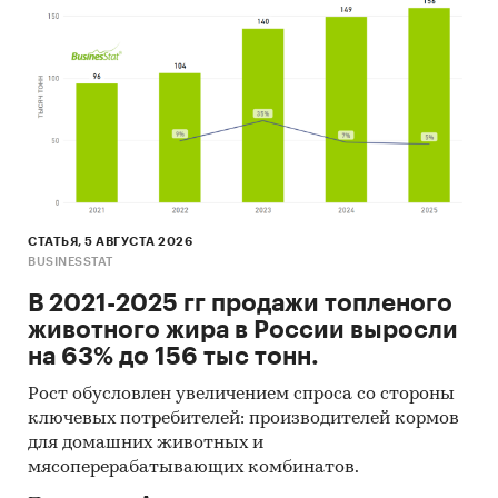
Материалы участников отечественного и
мирового рынков.
Результаты исследований маркетинговых и
консалтинговых агентств.
Материалы отраслевых учреждений и базы
данных.
Результаты ценовых мониторингов.
СТАТЬЯ, 5 АВГУСТА 2026
BUSINESSTAT
Материалы и базы данных статистики ООН
(United Nations Statistics Division:
В 2021-2025 гг продажи топленого
Commodity Trade Statistics, Industrial
животного жира в России выросли
Commodity Statistics, Food and Agriculture
на 63% до 156 тыс тонн.
Organization и др.).
Рост обусловлен увеличением спроса со стороны
Материалы Международного Валютного
ключевых потребителей: производителей кормов
Фонда (International Monetary Fund).
для домашних животных и
мясоперерабатывающих комбинатов.
Материалы Всемирного банка (World Bank).