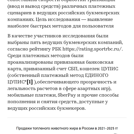
сопоставила скорости обработки транзакций
исследование). В общем виде целью
(ввод и вывод средств) различных платежных
кабинетного исследования является
сценариев в ведущих российских букмекерских
компаниях. Цель исследования — выявление
проанализировать ситуацию на рынке
наиболее быстрых методов для пользователя
волоконных непрерывных лазеров и получить
(рассчитать) показатели, характеризующие его
В качестве участников исследования были
состояние в настоящее время и в будущем.
выбраны пять ведущих букмекерских компаний,
согласно рейтингу РБК https://rating.sportrbc.ru/.
Источники получения информации
Среди платежных методов были
проанализированы привязанная банковская
Базы данных Федеральной Таможенной
карта, привязанный счет СБП, кошелек ЦУПИС
службы РФ, ФСГС РФ (Росстат).
(собственный платежный метод ЕДИНОГО
Материалы DataMonitor, EuroMonitor,
ЦУПИС*
[1]
),обеспечивающего прозрачность и
Eurostat.
легальность расчетов в сфере азартных игр),
мобильные платежи, SberPay и прочие способы
Печатные и электронные деловые и
пополнения и снятия средств, доступные у
специализированные издания,
ведущих российских букмекеров.
аналитические обзоры.
Ресурсы сети Интернет в России и мире.
Экспертные опросы.