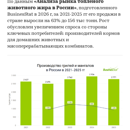
По данным
«Анализа рынка топленого
Материалы ВТО (World Trade Organization).
животного жира в России»
, подготовленного
Материалы Организации экономического
BusinesStat в 2026 г, за 2021-2025 гг его продажи в
сотрудничества и развития (Organization for
стране выросли на 63% до 156 тыс тонн. Рост
обусловлен увеличением спроса со стороны
Economic Cooperation and Development).
ключевых потребителей: производителей кормов
Материалы International Trade Centre.
для домашних животных и
мясоперерабатывающих комбинатов.
Материалы Index Mundi.
Результаты исследований DISCOVERY
Research Group.
Объем и структура выборки
Процедура контент-анализа документов не
предполагает расчета объема выборочной
совокупности. Обработке и анализу подлежат
все доступные исследователю документы.
Категории:
Промышленность
/
Промышленное
оборудование
/
Лазерное оборудование
Россия