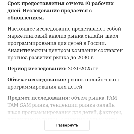
Срок предоставления отчета 10 рабочих
дней. Исследование продается с
обновлением.
Настоящее исследование представляет собой
маркетинговый анализ рынка онлайн-школ
программирования для детей в России.
Аналитическим центром компании составлен
прогноз развития рынка до 2030 г.
Период исследования:
2021-2025 гг.
Объект исследования:
рынок онлайн-школ
программирования для детей
Предмет исследования:
объем рынка, PAM-
TAM-SAM рынка, тенденции рынка онлайн-
школ программирования для детей, факторы,
влияющие на рынок, основные конкуренты,
Развернуть
потребительские цены, отраслевые