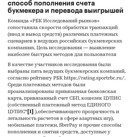
способ пополнения счета
Оценка факторов инвестиционной
букмекера и перевода выигрышей
привлекательности рынка
Команда «РБК Исследований рынков»
Прогноз развития рынка онлайн-школ
сопоставила скорости обработки транзакций
программирования для детей до 2030 г.
(ввод и вывод средств) различных платежных
Выводы по исследованию
сценариев в ведущих российских букмекерских
компаниях. Цель исследования — выявление
Источники информации:
наиболее быстрых методов для пользователя
Базы данных государственных органов
В качестве участников исследования были
статистики
выбраны пять ведущих букмекерских компаний,
согласно рейтингу РБК https://rating.sportrbc.ru/.
Данные налоговой службы РФ
Среди платежных методов были
проанализированы привязанная банковская
Официальные интернет-порталы правовой
карта, привязанный счет СБП, кошелек ЦУПИС
информации
(собственный платежный метод ЕДИНОГО
Открытые источники (сайты, порталы)
ЦУПИС*
[1]
),обеспечивающего прозрачность и
легальность расчетов в сфере азартных игр),
Отчетность эмитентов
мобильные платежи, SberPay и прочие способы
Сайты компаний
пополнения и снятия средств, доступные у