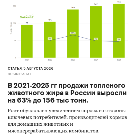
Выводы о перспективности рынка услуг VR
клубов
Методологические пояснения
Источники информации:
Результаты on-line опроса 250 потребителей
услуг VR клубов
[1]
Официальные интернет-порталы правовой
СТАТЬЯ, 5 АВГУСТА 2026
информации
BUSINESSTAT
Базы данных Росстат
В 2021-2025 гг продажи топленого
животного жира в России выросли
Открытые источники (сайты, порталы)
на 63% до 156 тыс тонн.
Сайты компаний
Рост обусловлен увеличением спроса со стороны
Архивы СМИ
ключевых потребителей: производителей кормов
для домашних животных и
Региональные и федеральные СМИ
мясоперерабатывающих комбинатов.
Инсайдерские источники