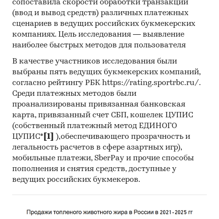
сопоставила скорости обработки транзакций
Выявление направлений для улучшения
(ввод и вывод средств) различных платежных
сервиса
сценариев в ведущих российских букмекерских
компаниях. Цель исследования — выявление
Оценка факторов инвестиционной
наиболее быстрых методов для пользователя
привлекательности рынка
В качестве участников исследования были
Составление прогноза количества
выбраны пять ведущих букмекерских компаний,
потребителей услуг VR клубов в России на 5
согласно рейтингу РБК https://rating.sportrbc.ru/.
лет
Среди платежных методов были
проанализированы привязанная банковская
Основные блоки исследования:
карта, привязанный счет СБП, кошелек ЦУПИС
(собственный платежный метод ЕДИНОГО
Обзор рынка услуг VR клубов
ЦУПИС*
[1]
),обеспечивающего прозрачность и
Результаты опроса потребителей услуг VR
легальность расчетов в сфере азартных игр),
клубов
мобильные платежи, SberPay и прочие способы
пополнения и снятия средств, доступные у
Оценка факторов инвестиционной
ведущих российских букмекеров.
привлекательности рынка услуг VR клубов
Прогноз количества потребителей услуг VR
клубов на 5 лет