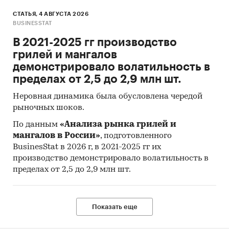
СТАТЬЯ, 4 АВГУСТА 2026
BUSINESSTAT
[1]
Потребителем услуги считается тот, кто
использовал услугу хотя бы 1 раз в течение
В 2021-2025 гг производство
последнего года. Если потребителем услуги
грилей и мангалов
является несовершеннолетнее лицо,
демонстрировало волатильность в
опрашивается совершеннолетний, который
пределах от 2,5 до 2,9 млн шт.
совершает выбор данной услуги для
Неровная динамика была обусловлена чередой
несовершеннолетнего лица
рыночных шоков.
Категории:
Россия
По данным
«Анализа рынка грилей и
VR клубы, клубы виртуальной реальности
мангалов в России»
, подготовленного
BusinesStat в 2026 г, в 2021-2025 гг их
производство демонстрировало волатильность в
пределах от 2,5 до 2,9 млн шт.
Показать еще