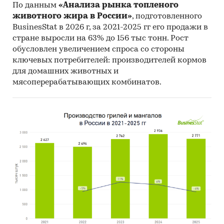
По данным
«Анализа рынка топленого
Специализированные аналитические
животного жира в России»
, подготовленного
порталы
BusinesStat в 2026 г, за 2021-2025 гг его продажи в
стране выросли на 63% до 156 тыс тонн. Рост
Методы:
обусловлен увеличением спроса со стороны
ключевых потребителей: производителей кормов
Online опрос 250 потребителей услуг
[1]
.
для домашних животных и
Результаты проведенного опроса
мясоперерабатывающих комбинатов.
представлены в наглядных диаграммах и
информативных таблицах.
Кабинетное исследование. Поиск и анализ
информации из различных источников,
проведение расчетов.
Прогноз ГидМаркет. Современные
статистические методы прогнозирования с
поправкой на мнение экспертов.
Отчет отражает мнение авторов и не является
инвестиционной рекомендацией