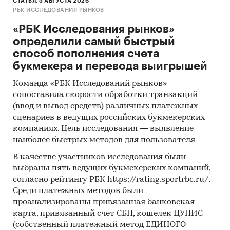
СТАТЬЯ, 5 АВГУСТА 2026
потребителей по уровню значимости.
РБК ИССЛЕДОВАНИЯ РЫНКОВ
Использование базы Федеральной
«РБК Исследования рынков»
таможенной службы для анализа объема
определили самый быстрый
импорта и экспорта продукции на целевых
способ пополнения счета
рынках в натуральном и стоимостном
букмекера и перевода выигрышей
выражении в разрезе товарных групп.
Команда «РБК Исследований рынков»
Общение с профильными регуляторами
сопоставила скорости обработки транзакций
рынка - Минэкономразвития, Минэнерго,
(ввод и вывод средств) различных платежных
сценариев в ведущих российских букмекерских
Минпромторгом, Федеральной налоговой
компаниях. Цель исследования — выявление
службой для анализа государственной
наиболее быстрых методов для пользователя
политики, практик и законодательства
применительно к потреблению,
В качестве участников исследования были
производству, экспорту и импорту
выбраны пять ведущих букмекерских компаний,
продукции, стандартам, ограничениям,
согласно рейтингу РБК https://rating.sportrbc.ru/.
Среди платежных методов были
таможенным пошлинам, налогам, а также
проанализированы привязанная банковская
субсидиям и другим формам
карта, привязанный счет СБП, кошелек ЦУПИС
стимулирования на рынке
(собственный платежный метод ЕДИНОГО