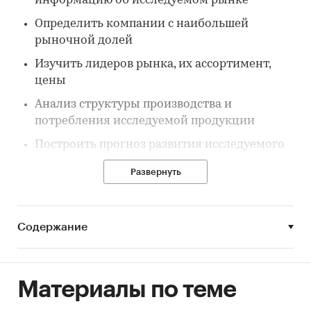
информацию об исследуемом рынке
Определить компании с наибольшей
рыночной долей
Изучить лидеров рынка, их ассортимент,
цены
Анализ структуры производства и
потребления исследуемой продукции
Построить прогноз развития исследуемого
рынка до конца 2030 г.
Развернуть
Параметры исследования:
Предмет исследования: ПВХ окна
Содержание
География исследования: Российская
Федерация
Исследуемый период: 2023 г.
Материалы по теме
Прогнозный период: 2030 г.