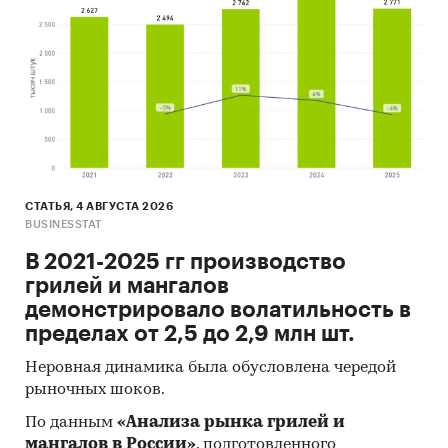
Порталы раскрытия информации
(отчетность открытых акционерных
обществ)
Интервью с отдельными экспертами
отрасли, материалы отраслевых
учреждений
Проведение интервью под легендой с
участниками рынка, занимающимися
СТАТЬЯ, 4 АВГУСТА 2026
производством и реализацией исследуемой
BUSINESSTAT
продукции в РФ и Мире
В 2021-2025 гг производство
Прочие источники
грилей и мангалов
демонстрировало волатильность в
Категории:
Россия
пределах от 2,5 до 2,9 млн шт.
Пластиковые окна
ПВХ окна
Неровная динамика была обусловлена чередой
рыночных шоков.
По данным
«Анализа рынка грилей и
мангалов в России»
, подготовленного