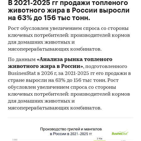
В 2021-2025 гг продажи топленого
информационная база АИПР
животного жира в России выросли
Печатные и электронные деловые и
на 63% до 156 тыс тонн.
специализированные издания,
Рост обусловлен увеличением спроса со стороны
аналитические обзоры
ключевых потребителей: производителей кормов
Информационные ресурсы участников
для домашних животных и
рынка
мясоперерабатывающих комбинатов.
Материалы сайтов исследуемой тематики
По данным
«Анализа рынка топленого
(электронные торговые/тендерные
животного жира в России»
, подготовленного
BusinesStat в 2026 г, за 2021-2025 гг его продажи в
площадки, доски объявлений,
стране выросли на 63% до 156 тыс тонн. Рост
специализированные форумы)
обусловлен увеличением спроса со стороны
Результаты исследований и мониторингов
ключевых потребителей: производителей кормов
маркетинговых и консалтинговых агентств
для домашних животных и
(KPMG, PWC, EY, BCG, Deloitte, Bain, McKinsey,
мясоперерабатывающих комбинатов.
IHS, Argus, Platts, Nexant, Thomson Reuters,
ЦДУ-ТЭК, Кортес и пр.)
Региональные и федеральные СМИ