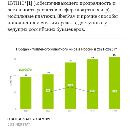
Использование современных
ЦУПИС*
[1]
),обеспечивающего прозрачность и
статистических методов прогнозирования
легальность расчетов в сфере азартных игр),
на основе макропараметров и факторов для
мобильные платежи, SberPay и прочие способы
пополнения и снятия средств, доступные у
целевого рынка с учетом текущих и
ведущих российских букмекеров.
будущих проектов компаний, с поправкой
на мнение экспертов и представителей
компаний.
Источники:
База данных государственных органов
статистики Росстат (ЕМИСС)
Данные государственных структур, в том
числе Минэкономразвития, Минэнерго,
Минпромторга, Федеральной налоговой
службы (ФНС), Федеральной службы по
тарифам (ФСТ), Федеральной таможенной
службы (ФТС), ОАО «РЖД» и пр.
СТАТЬЯ, 5 АВГУСТА 2026
BUSINESSTAT
Специализированные базы данных АИПР,