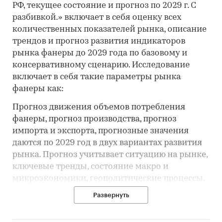
РФ, текущее состояние и прогноз по 2029 г. С
разбивкой.» включает в себя оценку всех
количественных показателей рынка, описание
трендов и прогноз развития индикаторов
рынка фанеры до 2029 года по базовому и
консервативному сценарию. Исследование
включает в себя такие параметры рынка
фанеры как:
Прогноз движения объемов потребления
фанеры, прогноз производства, прогноз
импорта и экспорта, прогнозные значения
даются по 2029 год в двух вариантах развития
рынка. Прогноз учитывает ситуацию на рынке,
ключевые тренды, состояние макро и
микроэкономики, геополитические процессы.
Развернуть
Объем потребления фанеры, динамика
развития и направление основного тренда с
темпами роста. Структура потребления