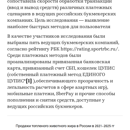
сопоставила скорости обработки транзакций
ценовая политика, корреляция цен при
(ввод и вывод средств) различных платежных
поставках как на внутренний, так и на
сценариев в ведущих российских букмекерских
внешний рынок.
компаниях. Цель исследования — выявление
наиболее быстрых методов для пользователя
Категории:
Россия
Фанера
В качестве участников исследования были
выбраны пять ведущих букмекерских компаний,
согласно рейтингу РБК https://rating.sportrbc.ru/.
Среди платежных методов были
проанализированы привязанная банковская
карта, привязанный счет СБП, кошелек ЦУПИС
(собственный платежный метод ЕДИНОГО
ЦУПИС*
[1]
),обеспечивающего прозрачность и
легальность расчетов в сфере азартных игр),
мобильные платежи, SberPay и прочие способы
пополнения и снятия средств, доступные у
ведущих российских букмекеров.