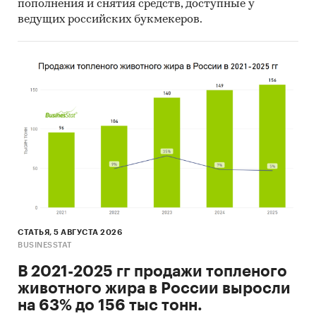
пополнения и снятия средств, доступные у
Данные игроков ВЭД:
ведущих российских букмекеров.
Также в исследовании представлена
информация об участниках ВЭД с объемами
поставок:
- Рейтинг крупнейших российских импортеров
и зарубежных поставщиков
- Рейтинг ведущих российских экспортеров и
зарубежных покупателей
Единицы измерения:
Количественные показатели в отчете
рассчитаны в тоннах, стоимостные - в
долларах и рублях
СТАТЬЯ, 5 АВГУСТА 2026
География исследования:
BUSINESSTAT
РФ, федеральные округа и регионы РФ, страны
В 2021-2025 гг продажи топленого
мира
животного жира в России выросли
Источник исследования — Tebiz Group.
на 63% до 156 тыс тонн.