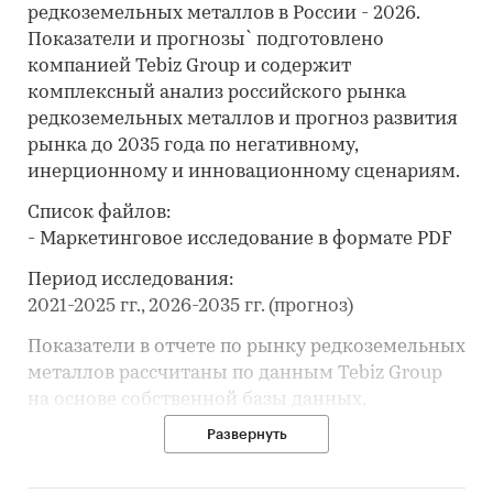
редкоземельных металлов в России - 2026.
Показатели и прогнозы` подготовлено
компанией Tebiz Group и содержит
комплексный анализ российского рынка
редкоземельных металлов и прогноз развития
рынка до 2035 года по негативному,
инерционному и инновационному сценариям.
Список файлов:
- Маркетинговое исследование в формате PDF
Период исследования:
2021-2025 гг., 2026-2035 гг. (прогноз)
Показатели в отчете по рынку редкоземельных
металлов рассчитаны по данным Tebiz Group
на основе собственной базы данных,
официальной статистики, таможенных
Развернуть
данных, корпоративной отчётности,
вторичной информации, открытых и