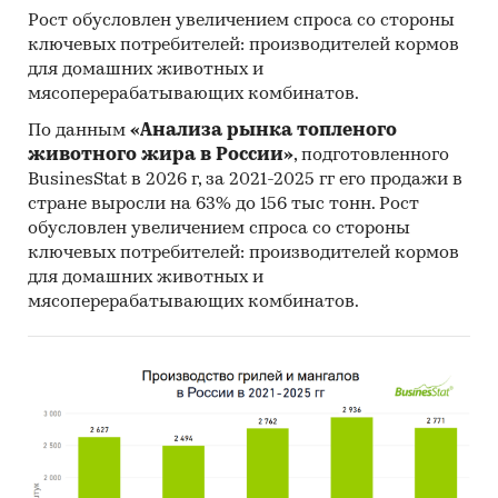
Категории:
Промышленность
/
...
/
Добыча
Рост обусловлен увеличением спроса со стороны
металлических руд
/
Редкие металлы
ключевых потребителей: производителей кормов
Промышленность
/
...
/
Цветная
для домашних животных и
металлургия
/
Редкие металлы
мясоперерабатывающих комбинатов.
Россия
По данным
«Анализа рынка топленого
животного жира в России»
, подготовленного
BusinesStat в 2026 г, за 2021-2025 гг его продажи в
стране выросли на 63% до 156 тыс тонн. Рост
обусловлен увеличением спроса со стороны
ключевых потребителей: производителей кормов
для домашних животных и
мясоперерабатывающих комбинатов.