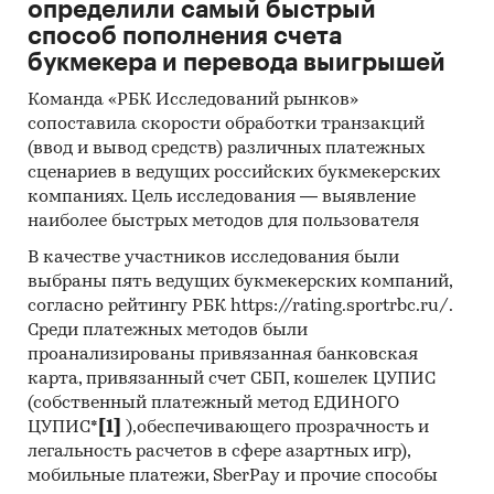
металлов, по оценкам Tebiz Group, в последние
определили самый быстрый
годы нет выраженного тренда.
способ пополнения счета
- Сальдо торгового баланса было
букмекера и перевода выигрышей
отрицательное и составляло 65,2 т.
Команда «РБК Исследований рынков»
- Лидером по импортным поставкам в 2025 г.
сопоставила скорости обработки транзакций
является Китай (более 96%), ведущий
(ввод и вывод средств) различных платежных
поставщик редкоземельных металлов -
сценариев в ведущих российских букмекерских
WESTERN MINMETALS (SC) CORP NANO
компаниях. Цель исследования — выявление
ADVANCED MATERIAL LTD
наиболее быстрых методов для пользователя
- В импорте наибольшую долю занимает
В качестве участников исследования были
сегмент low-priced с долей 80,5%, основные
выбраны пять ведущих букмекерских компаний,
поставки сегмента из стран: Китай, Турция,
согласно рейтингу РБК https://rating.sportrbc.ru/.
Германия. Сегмент high-priced представлен
Среди платежных методов были
долей в 9,4% преимущественно из стран:
проанализированы привязанная банковская
Китай, Казахстан, Индия.
карта, привязанный счет СБП, кошелек ЦУПИС
- Большую часть продукции российских
(собственный платежный метод ЕДИНОГО
ЦУПИС*
[1]
),обеспечивающего прозрачность и
экспортеров покупает Беларусь (более 97%),
легальность расчетов в сфере азартных игр),
крупнейший покупатель - AEZ KIMYA INS SAN
мобильные платежи, SberPay и прочие способы
VE TIC LTD STI