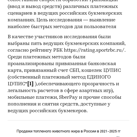
сопоставила скорости обработки транзакций
проведения Desk Research (кабинетное
(ввод и вывод средств) различных платежных
исследование). В общем виде целью
сценариев в ведущих российских букмекерских
компаниях. Цель исследования — выявление
кабинетного исследования является
наиболее быстрых методов для пользователя
проанализировать ситуацию на рынке
металлической мебели для общепита и
В качестве участников исследования были
получить (рассчитать) показатели,
выбраны пять ведущих букмекерских компаний,
характеризующие его состояние в настоящее
согласно рейтингу РБК https://rating.sportrbc.ru/.
время и в будущем.
Среди платежных методов были
проанализированы привязанная банковская
Источники получения информации
карта, привязанный счет СБП, кошелек ЦУПИС
(собственный платежный метод ЕДИНОГО
Базы данных Федеральной Таможенной
ЦУПИС*
[1]
),обеспечивающего прозрачность и
службы РФ, ФСГС РФ (Росстат).
легальность расчетов в сфере азартных игр),
мобильные платежи, SberPay и прочие способы
Материалы DataMonitor, EuroMonitor,
пополнения и снятия средств, доступные у
Eurostat.
ведущих российских букмекеров.
Печатные и электронные деловые и
специализированные издания,
аналитические обзоры.