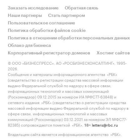
Объем импорта и экспорта в натуральном
Заказать исследование
Обратная связь
выражении
Наши партнеры
Стать партнером
Пользовательское соглашение
Объем импорта и экспорта в стоимостном
Политика обработки файлов cookie
выражении
Политика в отношении обработки персональных данных
Содержащиеся в базе данных сведения
Облако для бизнеса
позволят Вам самостоятельно выполнить
Корпоративный регистратор доменов
Хостинг сайтов
любые требующиеся запросы, которые не
© ООО «БИЗНЕСПРЕСС», АО «РОСБИЗНЕСКОНСАЛТИНГ», 1995-
включены в отчет.
2026.
Сообщения и материалы информационного агентства «РБК»
Категории:
(свидетельство о регистрации средства массовой информации
Промышленность
/
Мебельное
выдано Федеральной службой по надзору в сфере связи,
производство
/
Мебель для HoReCa
информационных технологий и массовых коммуникаций
Россия
(Роскомнадзор) 09.12.2015 за номером ИА №ФС77-63848) и
Мебель
сетевого издания «РБК» (свидетельство о регистрации средства
массовой информации выдано Федеральной службой по надзору в
сфере связи, информационных технологий и массовых
коммуникаций (Роскомнадзор) 03.12.2021 за номером ЭЛ №ФС77-
82385) сопровождаются пометкой «РБК».
letters@rbc.ru
18+
Владельцем сайта является информационное агентство «РБК».