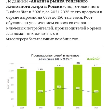
По данным
«Анализа рынка топленого
Материалы Всемирного банка (World Bank).
животного жира в России»
, подготовленного
BusinesStat в 2026 г, за 2021-2025 гг его продажи в
Материалы ВТО (World Trade Organization).
стране выросли на 63% до 156 тыс тонн. Рост
обусловлен увеличением спроса со стороны
Материалы Организации экономического
ключевых потребителей: производителей кормов
сотрудничества и развития (Organization for
для домашних животных и
Economic Cooperation and Development).
мясоперерабатывающих комбинатов.
Материалы International Trade Centre.
Материалы Index Mundi.
Результаты исследований DISCOVERY
Research Group.
Объем и структура выборки
Процедура контент-анализа документов не
предполагает расчета объема выборочной
совокупности. Обработке и анализу подлежат
все доступные исследователю документы.