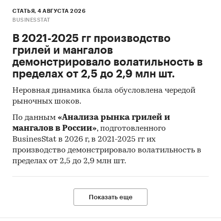
К отчету прилагается обработанная и
СТАТЬЯ, 4 АВГУСТА 2026
пригодная к дальнейшему использованию
база
BUSINESSTAT
данных с подробной информацией об
В 2021-2025 гг производство
импорте в Россию и экспорте из
грилей и мангалов
России
металлической мебели для
демонстрировало волатильность в
общепита. База включает в себя большое число
пределах от 2,5 до 2,9 млн шт.
различных показателей:
Неровная динамика была обусловлена чередой
Категория продукта
рыночных шоков.
Группа продукта
По данным
«Анализа рынка грилей и
Производитель
мангалов в России»
, подготовленного
BusinesStat в 2026 г, в 2021-2025 гг их
Год импорта/экспорта
производство демонстрировало волатильность в
Месяц импорта/экспорта
пределах от 2,5 до 2,9 млн шт.
Компании получатели и отправители
товара
Показать еще
Страны получатели, отправители и
производители товара