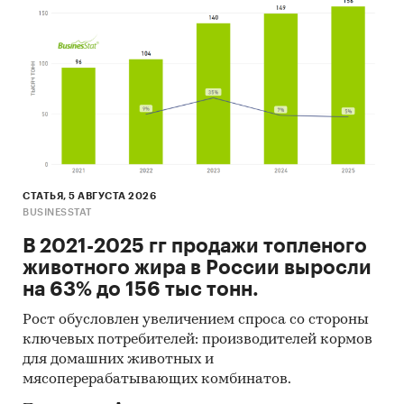
Ресурсы сети Интернет в России и мире.
Экспертные опросы.
Материалы участников отечественного и
мирового рынков.
Результаты исследований маркетинговых и
консалтинговых агентств.
Материалы отраслевых учреждений и базы
данных.
СТАТЬЯ, 5 АВГУСТА 2026
BUSINESSTAT
Результаты ценовых мониторингов.
В 2021-2025 гг продажи топленого
Материалы и базы данных статистики ООН
животного жира в России выросли
(United Nations Statistics Division:
на 63% до 156 тыс тонн.
Commodity Trade Statistics, Industrial
Рост обусловлен увеличением спроса со стороны
Commodity Statistics, Food and Agriculture
ключевых потребителей: производителей кормов
Organization и др.).
для домашних животных и
Материалы Международного Валютного
мясоперерабатывающих комбинатов.
Фонда (International Monetary Fund).