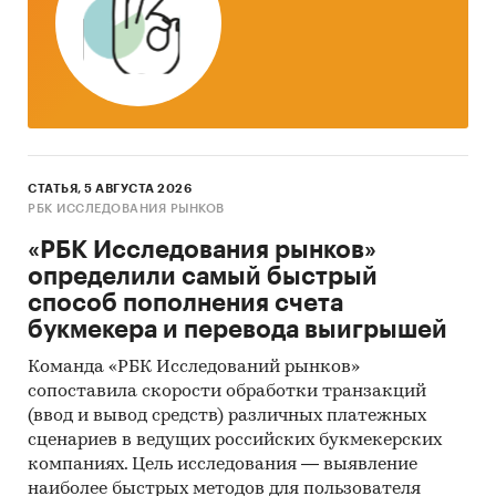
проанализировать ситуацию на рынке
стронция и получить (рассчитать) показатели,
характеризующие его состояние в настоящее
время и в будущем.
Источники получения информации
Базы данных Федеральной Таможенной
СТАТЬЯ, 5 АВГУСТА 2026
РБК ИССЛЕДОВАНИЯ РЫНКОВ
службы РФ, ФСГС РФ (Росстат).
«РБК Исследования рынков»
Материалы DataMonitor, EuroMonitor,
определили самый быстрый
Eurostat.
способ пополнения счета
Печатные и электронные деловые и
букмекера и перевода выигрышей
специализированные издания,
Команда «РБК Исследований рынков»
аналитические обзоры.
сопоставила скорости обработки транзакций
Ресурсы сети Интернет в России и мире.
(ввод и вывод средств) различных платежных
сценариев в ведущих российских букмекерских
Экспертные опросы.
компаниях. Цель исследования — выявление
Материалы участников отечественного и
наиболее быстрых методов для пользователя