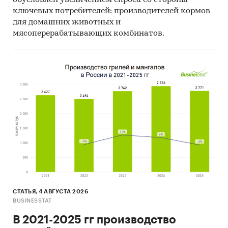
стронция.
База включает в себя большое число
ключевых потребителей: производителей кормов
различных показателей:
для домашних животных и
мясоперерабатывающих комбинатов.
Производитель
Год импорта/экспорта
Месяц импорта/экспорта
Компании получатели и отправители
товара
Страны получатели, отправители и
производители товара
Объем импорта и экспорта в натуральном
выражении
Объем импорта и экспорта в стоимостном
выражении
СТАТЬЯ, 4 АВГУСТА 2026
BUSINESSTAT
Содержащиеся в базе данных сведения
В 2021-2025 гг производство
позволят Вам самостоятельно выполнить