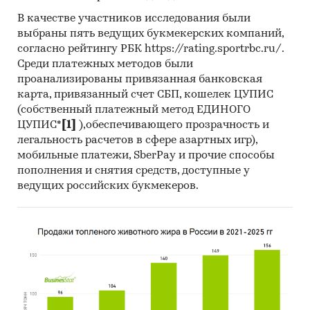
мирового рынков.
В качестве участников исследования были
Результаты исследований маркетинговых и
выбраны пять ведущих букмекерских компаний,
консалтинговых агентств.
согласно рейтингу РБК https://rating.sportrbc.ru/.
Среди платежных методов были
Материалы отраслевых учреждений и базы
проанализированы привязанная банковская
данных.
карта, привязанный счет СБП, кошелек ЦУПИС
(собственный платежный метод ЕДИНОГО
Результаты ценовых мониторингов.
ЦУПИС*
[1]
),обеспечивающего прозрачность и
Материалы и базы данных статистики ООН
легальность расчетов в сфере азартных игр),
(United Nations Statistics Division:
мобильные платежи, SberPay и прочие способы
Commodity Trade Statistics, Industrial
пополнения и снятия средств, доступные у
Commodity Statistics, Food and Agriculture
ведущих российских букмекеров.
Organization и др.).
Материалы Международного Валютного
Фонда (International Monetary Fund).
Материалы Всемирного банка (World Bank).
Материалы ВТО (World Trade Organization).