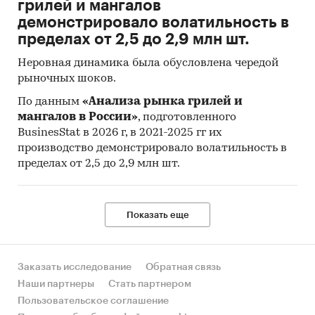
грилей и мангалов
любые требующиеся запросы, которые не
демонстрировало волатильность в
включены в отчет.
пределах от 2,5 до 2,9 млн шт.
Категории:
Россия
Неровная динамика была обусловлена чередой
Стронций
рыночных шоков.
По данным
«Анализа рынка грилей и
мангалов в России»
, подготовленного
BusinesStat в 2026 г, в 2021-2025 гг их
производство демонстрировало волатильность в
пределах от 2,5 до 2,9 млн шт.
Показать еще
Заказать исследование
Обратная связь
Наши партнеры
Стать партнером
Пользовательское соглашение