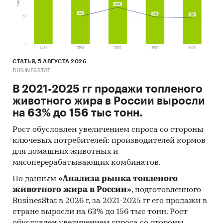
Материалы Организации экономического
сотрудничества и развития (Organization for
Economic Cooperation and Development).
Материалы International Trade Centre.
Материалы Index Mundi.
СТАТЬЯ, 5 АВГУСТА 2026
BUSINESSTAT
Результаты исследований DISCOVERY
В 2021-2025 гг продажи топленого
Research Group.
животного жира в России выросли
Объем и структура выборки
на 63% до 156 тыс тонн.
Процедура контент-анализа документов не
Рост обусловлен увеличением спроса со стороны
предполагает расчета объема выборочной
ключевых потребителей: производителей кормов
совокупности. Обработке и анализу подлежат
для домашних животных и
все доступные исследователю документы.
мясоперерабатывающих комбинатов.
По данным
«Анализа рынка топленого
К отчету прилагается обработанная и
животного жира в России»
, подготовленного
пригодная к дальнейшему использованию
база
BusinesStat в 2026 г, за 2021-2025 гг его продажи в
данных с подробной информацией об
стране выросли на 63% до 156 тыс тонн. Рост
импорте в Россию и экспорте из России
обусловлен увеличением спроса со стороны