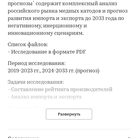
прогнозы` содержит комплексный анализ
российского рынка медных катодов и прогноз
развития импорта и экспорта до 2033 года по
негативному, инерционному и
инновационному сценариям.
Список файлов:
- Исследование в формате PDF
Период исследования:
2019-2023 гг., 2024-2033 гг. (прогноз)
Задачи исследования:
- Составление рейтинга производителей
- Анализ импорта и экспорта
В разделе `Ведущие производители`
Развернуть
рассмотрены компании:
ПАО `ГМК `НОРИЛЬСКИЙ НИКЕЛЬ`, АО
`УРАЛЭЛЕКТРОМЕДЬ`, АО `КМЭЗ`, АО `НМЗ`, АО