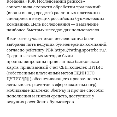
Команда «РБК Исследований рынков»
рассчитаны в тоннах, стоимостные - в
сопоставила скорости обработки транзакций
долларах и рублях
(ввод и вывод средств) различных платежных
сценариев в ведущих российских букмекерских
География исследования:
компаниях. Цель исследования — выявление
РФ, федеральные округа и регионы РФ, страны
наиболее быстрых методов для пользователя
мира
В качестве участников исследования были
Категории:
Промышленность
/
...
/
Цветная
выбраны пять ведущих букмекерских компаний,
металлургия
/
Медь
согласно рейтингу РБК https://rating.sportrbc.ru/.
Россия
Среди платежных методов были
Катодная медь
проанализированы привязанная банковская
карта, привязанный счет СБП, кошелек ЦУПИС
(собственный платежный метод ЕДИНОГО
ЦУПИС*
[1]
),обеспечивающего прозрачность и
легальность расчетов в сфере азартных игр),
мобильные платежи, SberPay и прочие способы
пополнения и снятия средств, доступные у
ведущих российских букмекеров.