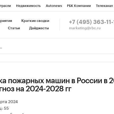
трасли
Недвижимость
Autonews
РБК Компании
Телеканал
изионеры
Национальные проекты
Город
Стиль
Крипто
Р
риятия
Краткие сводки
+7 (495) 363-11-
marketing@rbc.ru
Статьи
Дайджесты
зета
Спецпроекты СПб
Конференции СПб
Спецпроекты
Пр
Рынок наличной валюты
а пожарных машин в России в 2
гноз на 2024-2028 гг
арта 2024
ц: 55