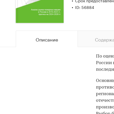
Срок предоставлени
ID: 56884
Описание
Содерж
По оцен
России 
последн
Основн
противо
регион
отечест
произво
Выбор б