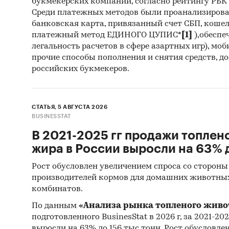
букмекерских компаний, согласно рейтингу РБК htt
Великол
Среди платежных методов были проанализиров
специал
банковская карта, привязанный счет СБП, коше
Ливенск
платежный метод ЕДИНОГО ЦУПИС*
[1]
),обеспе
легальность расчетов в сфере азартных игр), мо
спецтех
прочие способы пополнения и снятия средств, д
российских букмекеров.
Привед
эксп
СТАТЬЯ, 5 АВГУСТА 2026
импо
BUSINESSTAT
зару
В 2021-2025 гг продажи топлен
жира в России выросли на 63% д
зару
Рост обусловлен увеличением спроса со стороны
При по
производителей кормов для домашних животны
статис
комбинатов.
Информ
По данным
«Анализа рынка топленого живо
подготовленного BusinesStat в 2026 г, за 2021-20
Феде
выросли на 63% до 156 тыс тонн. Рост обусловле