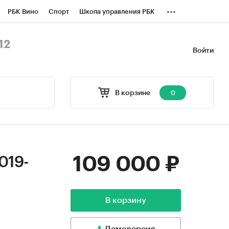
...
РБК Вино
Спорт
Школа управления РБК
БК Бизнес-среда
Дискуссионный клуб
12
Войти
оверка контрагентов
Политика
В корзине
0
109 000 ₽
019-
В корзину