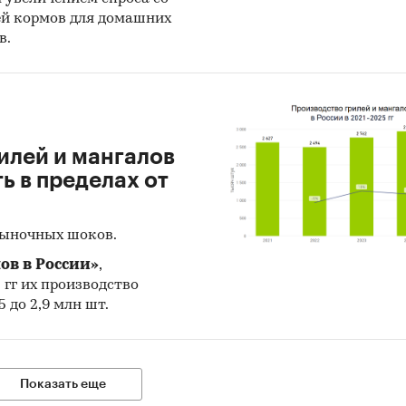
ей кормов для домашних
стерство экономического развития
в.
ральная таможенная служба
ральная налоговая служба
женный союз ЕАЭС
илей и мангалов
ация, собранная BusinesStat:
 в пределах от
затели торговли автотранспортом
рыночных шоков.
ки экспертов машиностроительной отрасли
ов в России»
,
и:
Россия
5 гг их производство
 автомобили
 до 2,9 млн шт.
 автолестницы и автоподъемники
Показать еще