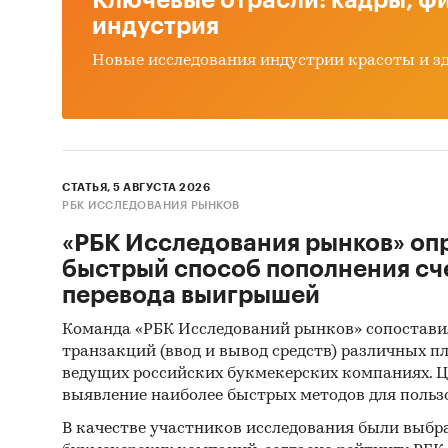
прои
индустрия
эксп
Новые исследования индустрии красоты и з
цена
бала
маш
коли
СТАТЬЯ, 5 АВГУСТА 2026
пожа
РБК ИССЛЕДОВАНИЯ РЫНКОВ
«РБК Исследования рынков» оп
В обзо
быстрый способ пополнения сч
пожар
перевода выигрышей
новы
Команда «РБК Исследований рынков» сопостави
пожа
транзакций (ввод и вывод средств) различных п
ведущих российских букмекерских компаниях. Ц
Привед
выявление наиболее быстрых методов для польз
произв
В качестве участников исследования были выбр
Унимод,