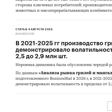
стороны ключевых потребителей: производител
Мини
животных и мясоперерабатывающих комбинато
Феде
Феде
СТАТЬЯ, 4 АВГУСТА 2026
BUSINESSTAT
Тамо
В 2021-2025 гг производство гр
Информ
демонстрировало волатильность
2,5 до 2,9 млн шт.
пока
Неровная динамика была обусловлена чередой 
оцен
По данным
«Анализа рынка грилей и мангал
Категори
подготовленного BusinesStat в 2026 г, в 2021-202
Пожарные
демонстрировало волатильность в пределах от 2,5
Пожарные