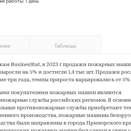
я работы: 1 день
ание
Таблицы
кам BusinesStat, в 2023 г продажи пожарных маши
выросли на 5% и достигли 1,4 тыс шт. Продажи рос
ие три года, темпы прироста варьировались от 5%
ыми покупателями пожарных машин являются
пожарные службы российских регионов. В основ
альные противопожарные службы приобретают те
венного производства, пожарные машины белорус
дства были направлены в города Приморского кра
елорусских пожарных машин был сделан в связи с