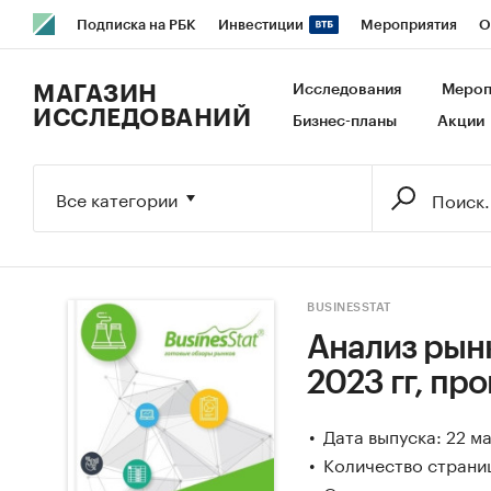
Подписка на РБК
Инвестиции
Мероприятия
О
РБК Образование
РБК Курсы
РБК Life
Тренды
В
МАГАЗИН
Исследования
Мероп
ИССЛЕДОВАНИЙ
Бизнес-планы
Акции
Исследования
Кредитные рейтинги
Франшизы
Га
Экономика
Бизнес
Технологии и медиа
Финансы
Все категории
BUSINESSTAT
Анализ рынк
2023 гг, про
Дата выпуска: 22 м
Количество страни