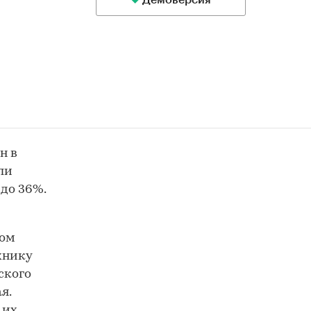
Демоверсия
н в
ли
 до 36%.
ном
хнику
ского
я.
 их