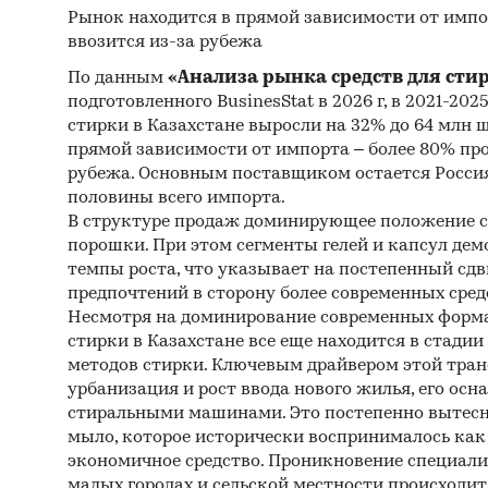
Рынок находится в прямой зависимости от импо
Рынок по
ввозится из-за рубежа
По данным
«Анализа рынка средств для сти
подготовленного BusinesStat в 2026 г, в 2021-202
стирки в Казахстане выросли на 32% до 64 млн 
прямой зависимости от импорта – более 80% пр
рубежа. Основным поставщиком остается Россия
половины всего импорта.
В структуре продаж доминирующее положение 
порошки. При этом сегменты гелей и капсул д
темпы роста, что указывает на постепенный сдв
предпочтений в сторону более современных сред
Несмотря на доминирование современных форма
стирки в Казахстане все еще находится в стади
методов стирки. Ключевым драйвером этой тра
урбанизация и рост ввода нового жилья, его ос
стиральными машинами. Это постепенно вытесн
мыло, которое исторически воспринималось как 
экономичное средство. Проникновение специали
малых городах и сельской местности происходит 