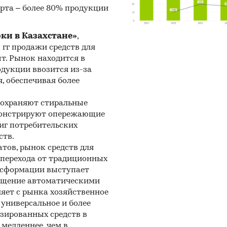
рта – более 80% продукции
липропилена
рки в Казахстане»
,
5 гг продажи средств для
шт. Рынок находится в
одукции ввозится из-за
, обеспечивая более
сохраняют стиральные
емонстрируют опережающие
иг потребительских
ств.
тов, рынок средств для
и перехода от традиционных
нсформации выступает
нащение автоматическими
яет с рынка хозяйственное
универсальное и более
зированных средств в
медленнее, чем в