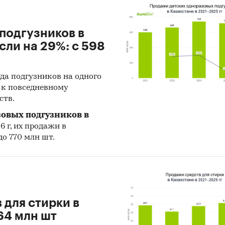
е производственные показатели демонстрирует
кая область с объемом выпуска продукции,
подгузников в
яющим 260 тыс.т продукции.
сли на 29%: с 598
ом по импортным поставкам в 2024 г. является Рос
69%).
да подгузников на одного
ую часть продукции казахстанских экспортеров п
й к повседневному
более 44%).
ств.
ы измерения:
зовых подгузников в
6 г, их продажи в
твенные показатели в отчете рассчитаны в тоннах
до 770 млн шт.
тные - в долларах и тенге
ия исследования:
ионы РК, страны мира
 для стирки в
и:
Промышленность
/
...
/
Производство пластмасс
/
Произво
64 млн шт
илена
захстан