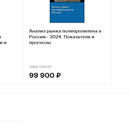
.`
ргизия,
Анализ рынка полипропилена в
в
России - 2024. Показатели и
и и
прогнозы
талия,
TEBIZ GROUP
99 900 ₽
ь
водства
 раз, а
о 241,8