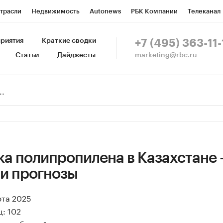
трасли
Недвижимость
Autonews
РБК Компании
Телеканал
изионеры
Национальные проекты
Город
Стиль
Крипто
Р
риятия
Краткие сводки
+7 (495) 363-11-
marketing@rbc.ru
Статьи
Дайджесты
зета
Спецпроекты СПб
Конференции СПб
Спецпроекты
Пр
Рынок наличной валюты
а полипропилена в Казахстане -
 и прогнозы
рта 2025
: 102