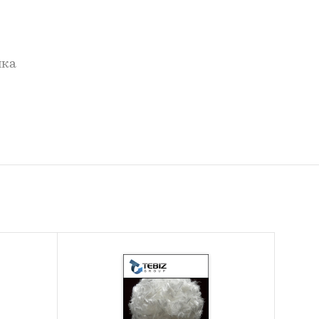
нка
нии:
ИМ