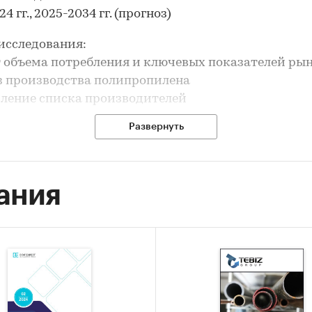
4 гг., 2025-2034 гг. (прогноз)
исследования:
т объема потребления и ключевых показателей ры
з производства полипропилена
вление списка производителей
з импорта и экспорта
Развернуть
рование прогноза развития рынка
ле `Производство` рассмотрены виды:
ропилен в виде пресс-порошков
ания
ропилен в первичных формах прочих
ле `Производство` рассмотрены области:
кая область, Павлодарская область
ле `Основные производители` рассмотрены компа
ОМПАНИЯ НЕФТЕХИМ LTD` (`КОМПАНИЯ НЕФТЕХ