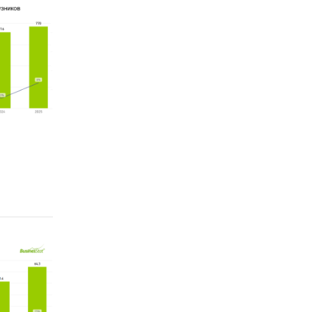
сия
окупает
,
дство