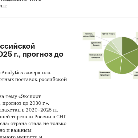
нт.
оссийской
25 г., прогноз до
oAnalytics завершила
ртных поставок российской
 на тему «Экспорт
 прогноз до 2030 г.»,
захстан в 2020–2025 гг.
ней торговли России в СНГ
сла: страна стала не только
 но и важным
льного импорта и