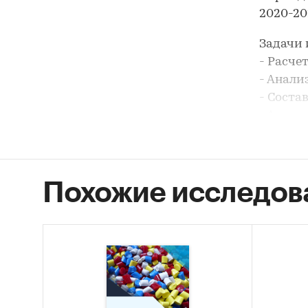
2020-202
Задачи 
- Расче
- Анали
- Соста
- Анали
- Форми
В разде
- Полип
Похожие исследов
- Полип
В разде
Атыраус
В разде
ТОО `К