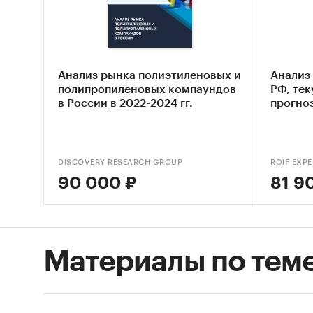
ЛТД`), 
(`КАЗА
В разде
Россия,
Анализ рынка полиэтиленовых и
Анализ
полипропиленовых компаундов
РФ, те
Италия,
в России в 2022-2024 гг.
прогноз
В разде
Китай, 
Чешская
DISCOVERY RESEARCH GROUP
ROIF EXPE
90 000 ₽
81 9
Выдержк
- На ка
экспорт
отправл
Материалы по тем
- В стр
произво
сальдо 