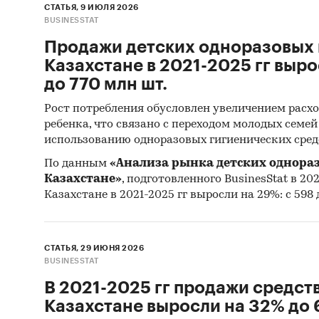
тыс.т.
СТАТЬЯ, 9 ИЮЛЯ 2026
- Лучши
BUSINESSTAT
Атыраус
Продажи детских одноразовых 
составл
Казахстане в 2021-2025 гг выро
- Лидер
до 770 млн шт.
(более 
Рост потребления обусловлен увеличением расхо
- Больш
ребенка, что связано с переходом молодых семе
Китай (
использованию одноразовых гигиенических сред
Единиц
По данным
«Анализа рынка детских однора
Казахстане»
, подготовленного BusinesStat в 202
Количес
Казахстане в 2021-2025 гг выросли на 29%: с 598 
стоимос
Географ
СТАТЬЯ, 29 ИЮНЯ 2026
РК, рег
BUSINESSTAT
В 2021-2025 гг продажи средств
Категори
Казахстане выросли на 32% до 
полипроп
СНГ
/
Ка