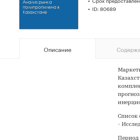
Срок предоставлени
ID: 80689
Описание
Содерж
Маркети
Казахст
комплек
прогноз
инерци
Список 
- Иссле
Период 