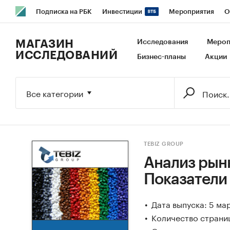
Подписка на РБК
Инвестиции
Мероприятия
О
РБК Образование
РБК Курсы
РБК Life
Тренды
В
МАГАЗИН
Исследования
Мероп
ИССЛЕДОВАНИЙ
Бизнес-планы
Акции
Исследования
Кредитные рейтинги
Франшизы
Га
Экономика
Бизнес
Технологии и медиа
Финансы
Все категории
TEBIZ GROUP
Анализ рынк
Показатели
Дата выпуска: 5 ма
Количество страниц