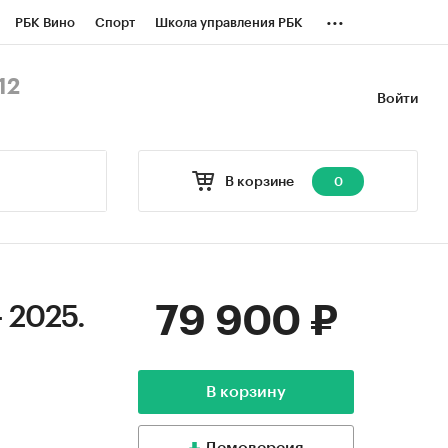
...
РБК Вино
Спорт
Школа управления РБК
БК Бизнес-среда
Дискуссионный клуб
12
Войти
оверка контрагентов
Политика
В корзине
0
79 900 ₽
 2025.
В корзину