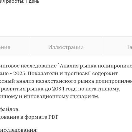
я работы: 1 день
ание
Иллюстрации
Т
нговое исследование `Анализ рынка полипропиле
ане - 2025. Показатели и прогнозы` содержит
сный анализ казахстанского рынка полипропиле
 развития рынка до 2034 года по негативному,
онному и инновационному сценариям.
файлов:
дование в формате PDF
исследования: