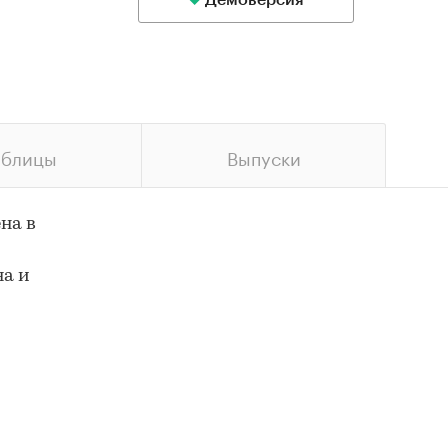
Демоверсия
аблицы
Выпуски
на в
на и