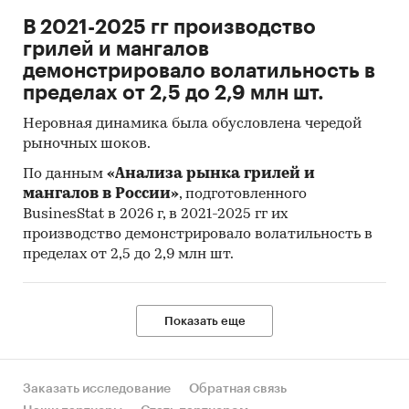
В 2021-2025 гг производство
Объем импорта и экспорта в стоимостном
грилей и мангалов
выражении
демонстрировало волатильность в
Содержащиеся в базе данных сведения
пределах от 2,5 до 2,9 млн шт.
позволят Вам самостоятельно выполнить
Неровная динамика была обусловлена чередой
любые требующиеся запросы, которые не
рыночных шоков.
включены в отчет.
По данным
«Анализа рынка грилей и
Категории:
Потребительские товары
/
мангалов в России»
, подготовленного
Автомобили, мотоциклы
/
Велосипеды
BusinesStat в 2026 г, в 2021-2025 гг их
Россия
производство демонстрировало волатильность в
Электровелосипеды
пределах от 2,5 до 2,9 млн шт.
Показать еще
Заказать исследование
Обратная связь