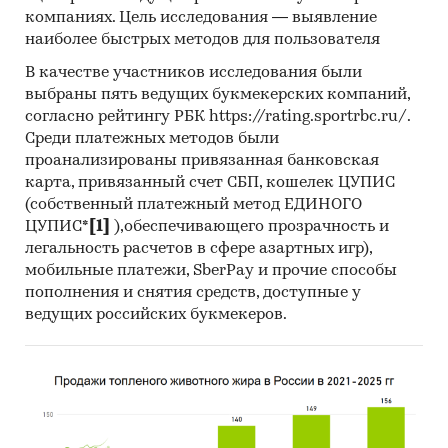
компаниях. Цель исследования — выявление
специализированные издания,
наиболее быстрых методов для пользователя
аналитические обзоры.
В качестве участников исследования были
Ресурсы сети Интернет в России и мире.
выбраны пять ведущих букмекерских компаний,
Экспертные опросы.
согласно рейтингу РБК https://rating.sportrbc.ru/.
Среди платежных методов были
Материалы участников отечественного и
проанализированы привязанная банковская
мирового рынков.
карта, привязанный счет СБП, кошелек ЦУПИС
Результаты исследований маркетинговых и
(собственный платежный метод ЕДИНОГО
консалтинговых агентств.
ЦУПИС*
[1]
),обеспечивающего прозрачность и
легальность расчетов в сфере азартных игр),
Материалы отраслевых учреждений и базы
мобильные платежи, SberPay и прочие способы
данных.
пополнения и снятия средств, доступные у
ведущих российских букмекеров.
Результаты ценовых мониторингов.
Материалы и базы данных статистики ООН
(United Nations Statistics Division:
Commodity Trade Statistics, Industrial
Commodity Statistics, Food and Agriculture