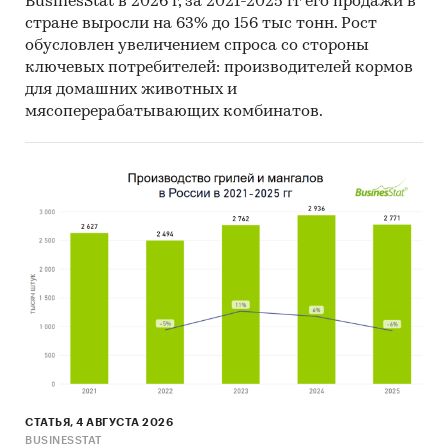
BusinesStat в 2026 г, за 2021-2025 гг его продажи в
совокупности. Обработке и анализу подлежат
стране выросли на 63% до 156 тыс тонн. Рост
все доступные исследователю документы.
обусловлен увеличением спроса со стороны
ключевых потребителей: производителей кормов
К отчету прилагается обработанная и
для домашних животных и
пригодная к дальнейшему использованию
база
мясоперерабатывающих комбинатов.
данных с подробной информацией об
импорте в Россию и экспорте из России
велосипедов.
База включает в себя большое
число различных показателей:
Категория продукта
Производитель
Год импорта/экспорта
Месяц импорта/экспорта
Страны получатели, отправители и
производители товара
Объем импорта и экспорта в натуральном
СТАТЬЯ, 4 АВГУСТА 2026
BUSINESSTAT
выражении