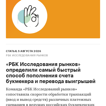
пакетов программ, к которым имеет доступ
наше агентство.
Контент-анализ выполняется в рамках
проведения Desk Research (кабинетное
исследование). В общем виде целью
кабинетного исследования является
проанализировать ситуацию на рынке
велосипедов в России и получить (рассчитать)
СТАТЬЯ, 5 АВГУСТА 2026
показатели, характеризующие его состояние в
РБК ИССЛЕДОВАНИЯ РЫНКОВ
настоящее время и в будущем.
«РБК Исследования рынков»
Источники получения информации
определили самый быстрый
способ пополнения счета
Базы данных Федеральной Таможенной
букмекера и перевода выигрышей
службы РФ, ФСГС РФ (Росстат).
Команда «РБК Исследований рынков»
Материалы DataMonitor, EuroMonitor,
сопоставила скорости обработки транзакций
Eurostat.
(ввод и вывод средств) различных платежных
Печатные и электронные деловые и
сценариев в ведущих российских букмекерских