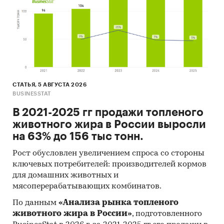
Organization и др.).
Материалы Международного Валютного
Фонда (InternationalMonetaryFund).
Материалы Всемирного банка (WorldBank).
Материалы ВТО (World Trade Organization).
Материалы Организации экономического
СТАТЬЯ, 5 АВГУСТА 2026
сотрудничества и развития (Organization for
BUSINESSTAT
Economic Cooperation and Development).
В 2021-2025 гг продажи топленого
Материалы International Trade Centre.
животного жира в России выросли
на 63% до 156 тыс тонн.
Материалы IndexMundi.
Рост обусловлен увеличением спроса со стороны
Результаты исследований DISCOVERY
ключевых потребителей: производителей кормов
Research Group.
для домашних животных и
Объём и структура выборки
мясоперерабатывающих комбинатов.
По данным
«Анализа рынка топленого
Процедура контент-анализа документов не
животного жира в России»
, подготовленного
предполагает расчета объема выборочной