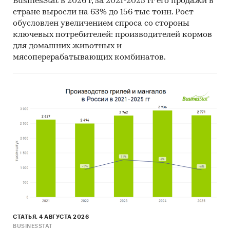
BusinesStat в 2026 г, за 2021-2025 гг его продажи в
Объем и структура выборки
стране выросли на 63% до 156 тыс тонн. Рост
обусловлен увеличением спроса со стороны
Процедура контент-анализа документов не
ключевых потребителей: производителей кормов
предполагает расчета объема выборочной
для домашних животных и
совокупности. Обработке и анализу подлежат
мясоперерабатывающих комбинатов.
все доступные исследователю документы.
К отчету прилагается обработанная и
пригодная к дальнейшему использованию
база
данных с подробной информацией об
импорте в Россию и экспорте из России
инвалидных колясок.
База включает в себя
большое число различных показателей:
Категория продукта
Производитель
Год импорта/экспорта
Месяц импорта/экспорта
СТАТЬЯ, 4 АВГУСТА 2026
BUSINESSTAT