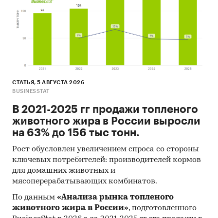
(United Nations Statistics Division:
Commodity Trade Statistics, Industrial
Commodity Statistics, Food and Agriculture
Organization и др.).
Материалы Международного Валютного
Фонда (International Monetary Fund).
СТАТЬЯ, 5 АВГУСТА 2026
Материалы Всемирного банка (World Bank).
BUSINESSTAT
Материалы ВТО (World Trade Organization).
В 2021-2025 гг продажи топленого
Материалы Организации экономического
животного жира в России выросли
сотрудничества и развития (Organization for
на 63% до 156 тыс тонн.
Economic Cooperation and Development).
Рост обусловлен увеличением спроса со стороны
Материалы International Trade Centre.
ключевых потребителей: производителей кормов
для домашних животных и
Материалы Index Mundi.
мясоперерабатывающих комбинатов.
Результаты исследований DISCOVERY
По данным
«Анализа рынка топленого
Research Group.
животного жира в России»
, подготовленного