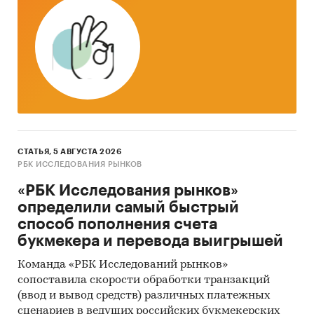
так называемые (1) Традиционный
(качественный) контент-анализ интервью и
документов и (2) Квантитативный
(количественный) анализ с применением
пакетов программ, к которым имеет доступ
наше агентство.
Контент-анализ выполняется в рамках
проведения Desk Research (кабинетное
исследование). В общем виде целью
СТАТЬЯ, 5 АВГУСТА 2026
РБК ИССЛЕДОВАНИЯ РЫНКОВ
кабинетного исследования является
проанализировать ситуацию на рынке
«РБК Исследования рынков»
инвалидных колясок в России и получить
определили самый быстрый
(рассчитать) показатели, характеризующие его
способ пополнения счета
состояние в настоящее время и в будущем.
букмекера и перевода выигрышей
Источники получения информации
Команда «РБК Исследований рынков»
сопоставила скорости обработки транзакций
Базы данных Федеральной Таможенной
(ввод и вывод средств) различных платежных
службы РФ, ФСГС РФ (Росстат).
сценариев в ведущих российских букмекерских