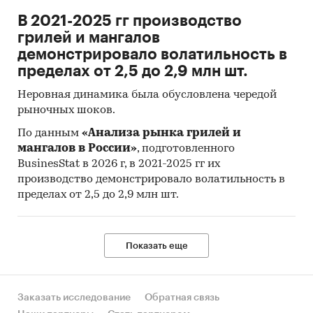
Страны получатели, отправители и
производители товара
В 2021-2025 гг производство
грилей и мангалов
Объем импорта и экспорта в натуральном
демонстрировало волатильность в
выражении
пределах от 2,5 до 2,9 млн шт.
Объем импорта и экспорта в стоимостном
Неровная динамика была обусловлена чередой
выражении
рыночных шоков.
Содержащиеся в базе данных сведения
По данным
«Анализа рынка грилей и
позволят Вам самостоятельно выполнить
мангалов в России»
, подготовленного
любые требующиеся запросы, которые не
BusinesStat в 2026 г, в 2021-2025 гг их
включены в отчет.
производство демонстрировало волатильность в
пределах от 2,5 до 2,9 млн шт.
Категории:
Промышленность
/
...
/
Медицинское оборудование
/
Инвалидные
коляски
Россия
Показать еще
Заказать исследование
Обратная связь