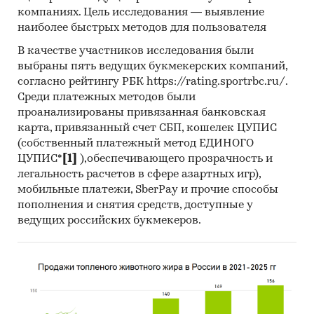
компаниях. Цель исследования — выявление
Материалы DataMonitor, EuroMonitor,
наиболее быстрых методов для пользователя
Eurostat.
В качестве участников исследования были
Печатные и электронные деловые и
выбраны пять ведущих букмекерских компаний,
специализированные издания,
согласно рейтингу РБК https://rating.sportrbc.ru/.
аналитические обзоры.
Среди платежных методов были
проанализированы привязанная банковская
Ресурсы сети Интернет в России и мире.
карта, привязанный счет СБП, кошелек ЦУПИС
Экспертные опросы.
(собственный платежный метод ЕДИНОГО
ЦУПИС*
[1]
),обеспечивающего прозрачность и
Материалы участников отечественного и
легальность расчетов в сфере азартных игр),
мирового рынков.
мобильные платежи, SberPay и прочие способы
Результаты исследований маркетинговых и
пополнения и снятия средств, доступные у
консалтинговых агентств.
ведущих российских букмекеров.
Материалы отраслевых учреждений и базы
данных.
Результаты ценовых мониторингов.
Материалы и базы данных статистики ООН