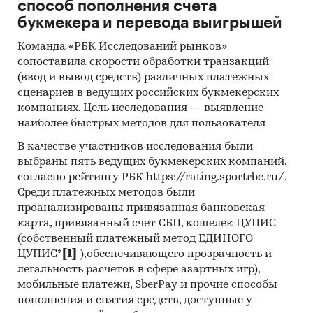
производителей являются ПАО
способ пополнения счета
`НИЖНЕКАМСКШИНА`, АО `ВОЛТАЙР-ПРОМ`.
букмекера и перевода выигрышей
- Лидером по импортным поставкам в 2024 г.
Команда «РБК Исследований рынков»
является Китай (более 80%), ведущий
сопоставила скорости обработки транзакций
поставщик шин для квадроциклов - THE
(ввод и вывод средств) различных платежных
CARLSTAR GROUP KFT
сценариев в ведущих российских букмекерских
- В импорте наибольшую долю занимает
компаниях. Цель исследования — выявление
сегмент middle-priced с долей 45,7%, основные
наиболее быстрых методов для пользователя
поставки сегмента из стран: Китай, Тайвань
В качестве участников исследования были
(Китай), Таиланд. Сегмент high-priced
выбраны пять ведущих букмекерских компаний,
представлен долей в 12,9% преимущественно
согласно рейтингу РБК https://rating.sportrbc.ru/.
из стран: США, Тайвань (Китай), Турция.
Среди платежных методов были
- В 2024 г. 100% продукции российских
проанализированы привязанная банковская
экспортеров покупает Турция, крупнейший
карта, привязанный счет СБП, кошелек ЦУПИС
покупатель - TANDEM TUTUN MAMULLERI INS
(собственный платежный метод ЕДИНОГО
ЦУПИС*
[1]
),обеспечивающего прозрачность и
SAN VE TIC A.S.
легальность расчетов в сфере азартных игр),
Данные игроков ВЭД:
мобильные платежи, SberPay и прочие способы
Также в исследовании представлена
пополнения и снятия средств, доступные у