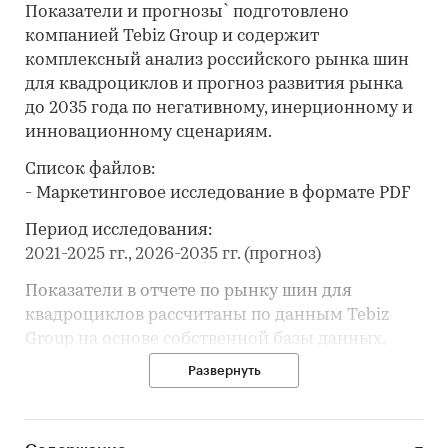
Показатели и прогнозы` подготовлено
компанией Tebiz Group и содержит
комплексный анализ российского рынка шин
для квадроциклов и прогноз развития рынка
до 2035 года по негативному, инерционному и
инновационному сценариям.
Список файлов:
- Маркетинговое исследование в формате PDF
Период исследования:
2021-2025 гг., 2026-2035 гг. (прогноз)
Показатели в отчете по рынку шин для
квадроциклов рассчитаны по данным Tebiz
Group на основе собственной базы данных,
официальной статистики, таможенных
Развернуть
данных, корпоративной отчётности,
вторичной информации, открытых и
закрытых баз данных.