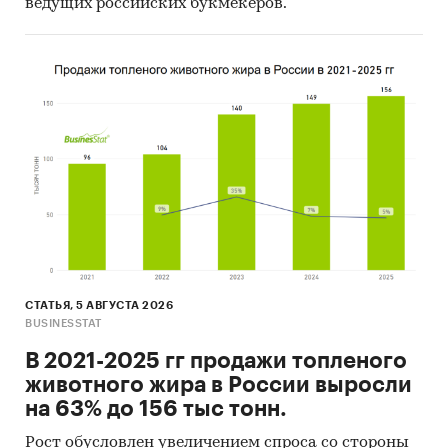
информация об участниках ВЭД с объемами
ведущих российских букмекеров.
поставок:
- Рейтинг крупнейших российских импортеров
и зарубежных поставщиков
- Рейтинг ведущих российских экспортеров и
зарубежных покупателей
Единицы измерения:
Количественные показатели в отчете
рассчитаны в руб., стоимостные - в долларах и
рублях
География исследования:
РФ, федеральные округа и регионы РФ, страны
СТАТЬЯ, 5 АВГУСТА 2026
мира
BUSINESSTAT
Источник исследования — Tebiz Group.
В 2021-2025 гг продажи топленого
животного жира в России выросли
Категории:
Потребительские товары
/
на 63% до 156 тыс тонн.
Автомобили, мотоциклы
/
Квадроциклы
Потребительские товары
/
...
/
Рост обусловлен увеличением спроса со стороны