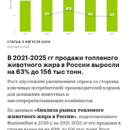
Максимальные, минимальные, средние
значения цены по месяцам в 2024, 2025
годах (max, min цена - среди цен по
регионам федерального округа)
Динамика средней цены по кварталам 2017-
СТАТЬЯ, 5 АВГУСТА 2026
2025 в федеральном округе
BUSINESSTAT
В 2021-2025 гг продажи топленого
Уровень инфляции на товар (услугу)в ФО к
животного жира в России выросли
декабрю предыдущего года в сравнении с
на 63% до 156 тыс тонн.
общей инфляцией, 2002-2025
Инфляция на товар в ФО в сравнении с
Рост обусловлен увеличением спроса со стороны
общей инфляцией за месяц. Данные за
ключевых потребителей: производителей кормов
для домашних животных и
актуальный месяц к предыдущему месяцу,
мясоперерабатывающих комбинатов.
2002-2025
По данным
«Анализа рынка топленого
Инфляция на товар в ФО в сравнении с
животного жира в России»
, подготовленного
общей инфляцией за год. Данные за
BusinesStat в 2026 г, за 2021-2025 гг его продажи в
актуальный месяц к предыдущему году,
стране выросли на 63% до 156 тыс тонн. Рост