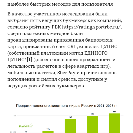
наиболее быстрых методов для пользователя
2025 в разрезе федеральных округов
В качестве участников исследования были
Динамика цены по месяцам 2025 года в
выбраны пять ведущих букмекерских компаний,
разрезе федеральных округов
согласно рейтингу РБК https://rating.sportrbc.ru/.
Темпы прироста за месяц в 2025 году в
Среди платежных методов были
проанализированы привязанная банковская
разрезе федеральных округов
карта, привязанный счет СБП, кошелек ЦУПИС
3. Данные по регионам
(собственный платежный метод ЕДИНОГО
каждого федерального округа
ЦУПИС*
[1]
),обеспечивающего прозрачность и
легальность расчетов в сфере азартных игр),
Розничная цена за последний доступный
мобильные платежи, SberPay и прочие способы
месяц в динамике за 2002-2025, прирост за
пополнения и снятия средств, доступные у
последний месяц, темпы прироста к
ведущих российских букмекеров.
аналогичному периоду предыдущего года
2003-2024
Потребительские цены по месяцам, 2021-
2025
Темпы прироста цены к предыдущему
месяцу, 2025