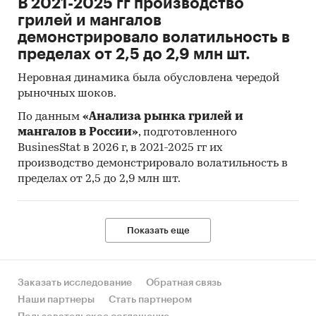
В 2021-2025 гг производство
услуг.
грилей и мангалов
Индекс потребительских цен на товары и
демонстрировало волатильность в
услуги (ИПЦ) измеряет отношение стоимости
пределах от 2,5 до 2,9 млн шт.
фиксированного перечня товаров и услуг в
Неровная динамика была обусловлена чередой
ценах текущего периода к его стоимости в
рыночных шоков.
ценах предыдущего (базисного) периода и
характеризует изменение во времени общего
По данным
«Анализа рынка грилей и
уровня цен на товары и услуги, приобретаемые
мангалов в России»
, подготовленного
BusinesStat в 2026 г, в 2021-2025 гг их
населением для непроизводственного
производство демонстрировало волатильность в
потребления.
пределах от 2,5 до 2,9 млн шт.
Исходной информацией для расчета ИПЦ
являются данные регистрации цен на
конкретные товары и услуги. На их основе
Показать еще
определяются средние сопоставимые цены
отчетного и предыдущего периодов.
Сопоставимой считается цена,
Заказать исследование
Обратная связь
зарегистрированная в одной и той же
Наши партнеры
Стать партнером
организации торговли (сферы услуг) на один и