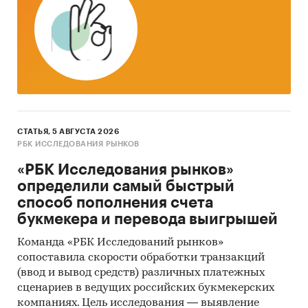
максимальным и минимальным приростом
за месяц
Тор-20 регионов РФ по темпу прироста к
аналогичному периоду предыдущего года.
Указаны регионы с максимальным и
минимальным приростом за аналогичный
период предыдущего года
СТАТЬЯ, 5 АВГУСТА 2026
2. Данные по потребительским ценам на
РБК ИССЛЕДОВАНИЯ РЫНКОВ
проезд в плацкартном вагоне скорого
нефирменного поезда дальнего
«РБК Исследования рынков»
следования в разрезе федеральных округов
определили самый быстрый
способ пополнения счета
Динамика цены в актуальном месяце по
букмекера и перевода выигрышей
федеральным округам, 2017-2025
Команда «РБК Исследований рынков»
Темпы прироста цены в актуальном месяце
сопоставила скорости обработки транзакций
аналогичному периоду предыдущего года
(ввод и вывод средств) различных платежных
по федеральным округам, 2017-2025
сценариев в ведущих российских букмекерских
компаниях. Цель исследования — выявление
Динамика средней цены по кварталам 2024-