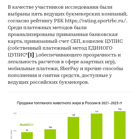
Динамика цены по месяцам 2025 года в
В качестве участников исследования были
разрезе федеральных округов
выбраны пять ведущих букмекерских компаний,
Темпы прироста за месяц в 2025 году в
согласно рейтингу РБК https://rating.sportrbc.ru/.
разрезе федеральных округов
Среди платежных методов были
проанализированы привязанная банковская
Данные по регионам каждого
карта, привязанный счет СБП, кошелек ЦУПИС
федерального округа
(собственный платежный метод ЕДИНОГО
ЦУПИС*
[1]
),обеспечивающего прозрачность и
Розничная цена за последний доступный
легальность расчетов в сфере азартных игр),
месяц в динамике за 2014-2025, прирост за
мобильные платежи, SberPay и прочие способы
последний месяц, темпы прироста к
пополнения и снятия средств, доступные у
аналогичному периоду предыдущего года
ведущих российских букмекеров.
2015-2024
Потребительские цены по месяцам, 2021-
2025
Темпы прироста цены к предыдущему
месяцу, 2025
Максимальные, минимальные, средние