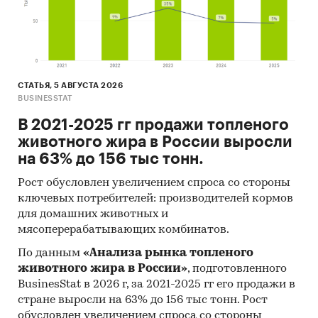
значения цены по месяцам в 2024, 2025
годах (max, min цена - среди цен по
регионам федерального округа)
Динамика средней цены по кварталам 2017-
2025 в федеральном округе
СТАТЬЯ, 5 АВГУСТА 2026
BUSINESSTAT
Уровень инфляции на товар (услугу)в ФО к
В 2021-2025 гг продажи топленого
декабрю предыдущего года в сравнении с
животного жира в России выросли
общей инфляцией, 2014-2025
на 63% до 156 тыс тонн.
Инфляция на товар в ФО в сравнении с
общей инфляцией за месяц. Данные за
Рост обусловлен увеличением спроса со стороны
ключевых потребителей: производителей кормов
актуальный месяц к предыдущему месяцу,
для домашних животных и
2014-2025
мясоперерабатывающих комбинатов.
Инфляция на товар в ФО в сравнении с
По данным
«Анализа рынка топленого
общей инфляцией за год. Данные за
животного жира в России»
, подготовленного
актуальный месяц к предыдущему году,
BusinesStat в 2026 г, за 2021-2025 гг его продажи в
2014-2025
стране выросли на 63% до 156 тыс тонн. Рост
Цены на товар в регионах ФО. Указаны
обусловлен увеличением спроса со стороны