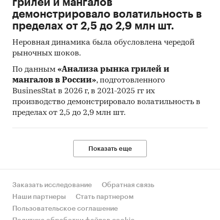
грилей и мангалов
услуги и индексам потребительских цен,
демонстрировало волатильность в
представленных в Единой межведомственной
пределах от 2,5 до 2,9 млн шт.
информационно-статистической
системе (ЕМИСС). Приведены потребительские
Неровная динамика была обусловлена чередой
цены на изучаемые товары / услуги по тем
рыночных шоков.
регионам, по которым они представлены в
По данным
«Анализа рынка грилей и
системе ЕМИСС по состоянию на 19.02.2024.
мангалов в России»
, подготовленного
BusinesStat в 2026 г, в 2021-2025 гг их
Согласно методологии Росстат средняя
производство демонстрировало волатильность в
потребительская цена (тариф) – это средняя
пределах от 2,5 до 2,9 млн шт.
величина из уровней цен на товар (услугу)-
представитель, зарегистрированная в
различных организациях торговли и сферы
Показать еще
услуг.
Индекс потребительских цен на товары и
услуги (ИПЦ) измеряет отношение стоимости
Заказать исследование
Обратная связь
фиксированного перечня товаров и услуг в
Наши партнеры
Стать партнером
ценах текущего периода к его стоимости в
Пользовательское соглашение
ценах предыдущего (базисного) периода и