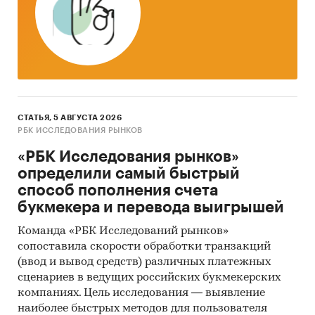
за месяц
Тор-20 регионов РФ по темпу прироста к
аналогичному периоду предыдущего года.
Указаны регионы с максимальным и
минимальным приростом за аналогичный
период предыдущего года
СТАТЬЯ, 5 АВГУСТА 2026
2. Данные по потребительским ценам на
РБК ИССЛЕДОВАНИЯ РЫНКОВ
услуги организатора проведения торжеств
в разрезе федеральных округов
«РБК Исследования рынков»
определили самый быстрый
Динамика цены в актуальном месяце по
способ пополнения счета
федеральным округам, 2017-2025
букмекера и перевода выигрышей
Темпы прироста цены в актуальном месяце
Команда «РБК Исследований рынков»
аналогичному периоду предыдущего года
сопоставила скорости обработки транзакций
по федеральным округам, 2017-2024
(ввод и вывод средств) различных платежных
сценариев в ведущих российских букмекерских
Динамика средней цены по кварталам 2024-
компаниях. Цель исследования — выявление
2025 в разрезе федеральных округов
наиболее быстрых методов для пользователя