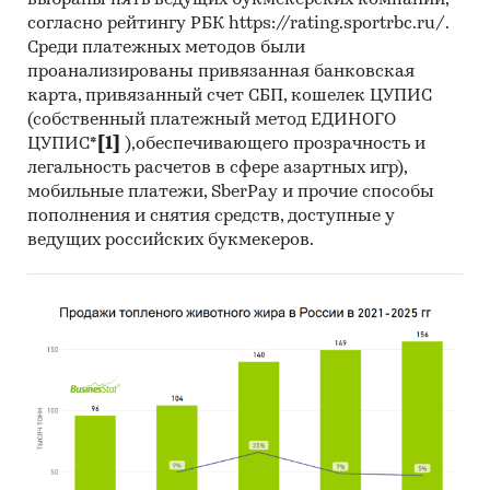
выбраны пять ведущих букмекерских компаний,
Тор-20 регионов РФ по темпу прироста к
согласно рейтингу РБК https://rating.sportrbc.ru/.
аналогичному периоду предыдущего года.
Среди платежных методов были
Указаны регионы с максимальным и
проанализированы привязанная банковская
минимальным приростом за аналогичный
карта, привязанный счет СБП, кошелек ЦУПИС
период предыдущего года
(собственный платежный метод ЕДИНОГО
ЦУПИС*
[1]
),обеспечивающего прозрачность и
2. Данные по потребительским ценам на
легальность расчетов в сфере азартных игр),
препарат амброксол, 30 мг в разрезе
мобильные платежи, SberPay и прочие способы
федеральных округов
пополнения и снятия средств, доступные у
ведущих российских букмекеров.
Динамика цены в актуальном месяце по
федеральным округам, 2017-2025
Темпы прироста цены в актуальном месяце
аналогичному периоду предыдущего года
по федеральным округам, 2017-2025
Динамика средней цены по кварталам 2024-
2025 в разрезе федеральных округов
Динамика цены по месяцам 2025 года в