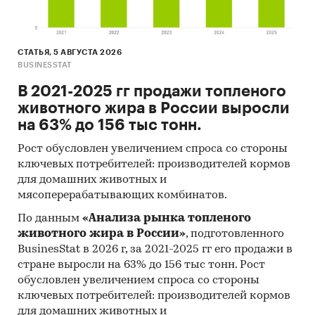
разрезе федеральных округов
Темпы прироста за месяц в 2025 году в
разрезе федеральных округов
СТАТЬЯ, 5 АВГУСТА 2026
BUSINESSTAT
Данные по регионам каждого
федерального округа
В 2021-2025 гг продажи топленого
животного жира в России выросли
Розничная цена за последний доступный
на 63% до 156 тыс тонн.
месяц в динамике за 2006-2025, прирост за
Рост обусловлен увеличением спроса со стороны
последний месяц, темпы прироста к
ключевых потребителей: производителей кормов
аналогичному периоду предыдущего года
для домашних животных и
2007-2025
мясоперерабатывающих комбинатов.
Потребительские цены по месяцам, 2021-
По данным
«Анализа рынка топленого
2025
животного жира в России»
, подготовленного
Темпы прироста цены к предыдущему
BusinesStat в 2026 г, за 2021-2025 гг его продажи в
месяцу, 2025
стране выросли на 63% до 156 тыс тонн. Рост
обусловлен увеличением спроса со стороны
Максимальные, минимальные, средние
ключевых потребителей: производителей кормов
значения цены по месяцам в 2024, 2025
для домашних животных и