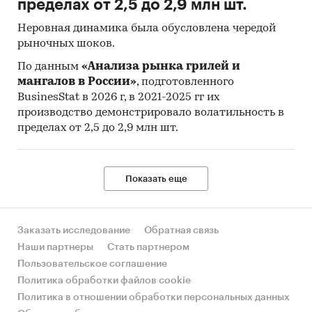
пределах от 2,5 до 2,9 млн шт.
ценой в актуальный период, а также
Неровная динамика была обусловлена чередой
средняя цена, медианная цена.
рыночных шоков.
Исследование построено на основе данных
По данным
«Анализа рынка грилей и
официальной статистики по cредним
мангалов в России»
, подготовленного
потребительским ценам (тарифам) на товары и
BusinesStat в 2026 г, в 2021-2025 гг их
услуги и индексам потребительских цен,
производство демонстрировало волатильность в
предоставляемых Федеральной службой
пределах от 2,5 до 2,9 млн шт.
государственной статистики (Росстат) и
Единой межведомственной информационно-
статистической системой (ЕМИСС). Приведены
Показать еще
потребительские цены по тем регионам, по
которым представлены данные в системе
ЕМИСС.
Заказать исследование
Обратная связь
Наши партнеры
Стать партнером
Согласно методологии Росстат средняя
Пользовательское соглашение
потребительская цена (тариф) – это средняя
Политика обработки файлов cookie
величина из уровней цен на товар (услугу)-
Политика в отношении обработки персональных данных
представитель, зарегистрированная в