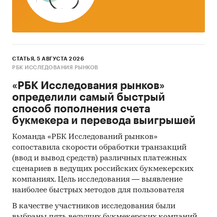
Уровень инфляции на товар к декабрю
предыдущего года в сравнении с общей
инфляцией, 2006-2025)
Инфляция на товар в сравнении с общей
инфляцией за месяц. Данные за актуальный
СТАТЬЯ, 5 АВГУСТА 2026
месяц к предыдущему месяцу, 2006-2025
РБК ИССЛЕДОВАНИЯ РЫНКОВ
Инфляция на товар в сравнении с общей
«РБК Исследования рынков»
инфляцией за год. Данные за актуальный
определили самый быстрый
месяц к предыдущему году, 2006-2025
способ пополнения счета
букмекера и перевода выигрышей
Тор-20 регионов РФ по цене. Указаны
регионы с максимальной и минимальной
Команда «РБК Исследований рынков»
ценой в актуальный период, а также
сопоставила скорости обработки транзакций
средняя цена, медиана
(ввод и вывод средств) различных платежных
сценариев в ведущих российских букмекерских
Тор-20 регионов РФ по темпу прироста к
компаниях. Цель исследования — выявление
предыдущему месяцу. Указаны регионы с
наиболее быстрых методов для пользователя
максимальным и минимальным приростом
В качестве участников исследования были
за месяц