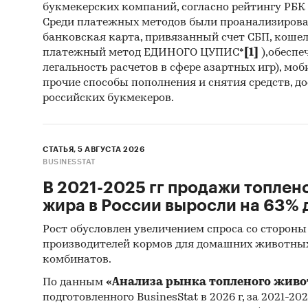
букмекерских компаний, согласно рейтингу РБК htt
пред
Среди платежных методов были проанализиров
банковская карта, привязанный счет СБП, коше
2. Дан
платежный метод ЕДИНОГО ЦУПИС*
[1]
),обеспе
питани
легальность расчетов в сфере азартных игр), мо
прочие способы пополнения и снятия средств, д
Дина
российских букмекеров.
2017
Темп
пери
СТАТЬЯ, 5 АВГУСТА 2026
BUSINESSTAT
Дина
В 2021-2025 гг продажи топлен
феде
жира в России выросли на 63% д
Дина
Рост обусловлен увеличением спроса со стороны
окру
производителей кормов для домашних животны
Темп
комбинатов.
окру
По данным
«Анализа рынка топленого живо
подготовленного BusinesStat в 2026 г, за 2021-20
Данн