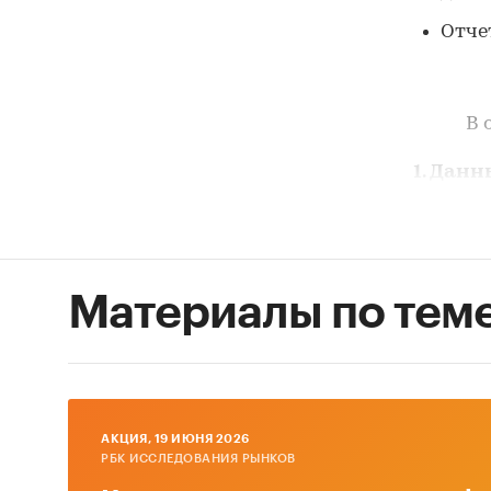
Отче
В 
1. Дан
питани
Розн
2004
Материалы по тем
анал
Потр
Темп
Макс
AКЦИЯ, 19 ИЮНЯ 2026
месяц
РБК ИССЛЕДОВАНИЯ РЫНКОВ
субъ