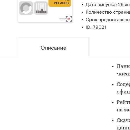
Дата выпуска: 29 я
Количество страниц
Срок предоставлени
ID: 79021
Описание
Данн
часах
Соде
офиц
Рейт
на
з
Скач
дан