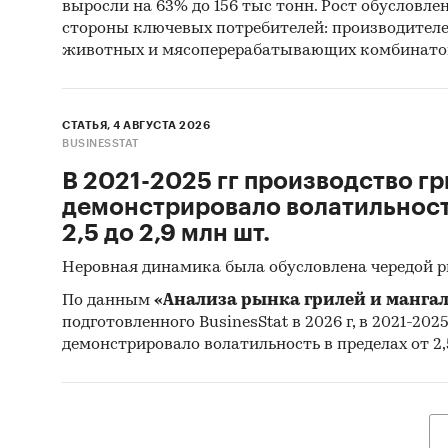
выросли на 63% до 156 тыс тонн. Рост обусловле
стороны ключевых потребителей: производител
Розн
животных и мясоперерабатывающих комбинато
2004
анал
Потр
СТАТЬЯ, 4 АВГУСТА 2026
BUSINESSTAT
Темп
В 2021-2025 гг производство гр
Макс
демонстрировало волатильность
месяц
2,5 до 2,9 млн шт.
реги
Неровная динамика была обусловлена чередой 
Дина
По данным
«Анализа рынка грилей и мангал
феде
подготовленного BusinesStat в 2026 г, в 2021-202
Уров
демонстрировало волатильность в пределах от 2,5
пред
Инфл
меся