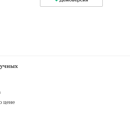
Демоверсия
ручных
а
о цене