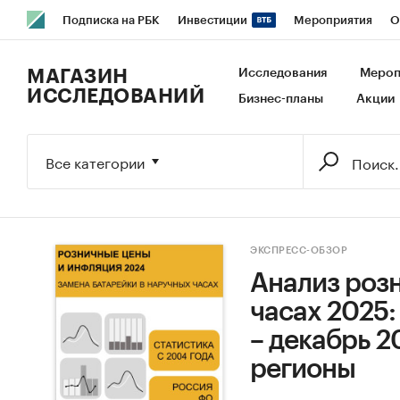
Подписка на РБК
Инвестиции
Мероприятия
О
РБК Образование
РБК Курсы
РБК Life
Тренды
В
МАГАЗИН
Исследования
Мероп
ИССЛЕДОВАНИЙ
Бизнес-планы
Акции
Исследования
Кредитные рейтинги
Франшизы
Га
Экономика
Бизнес
Технологии и медиа
Финансы
Все категории
ЭКСПРЕСС-ОБЗОР
Анализ розн
часах 2025:
– декабрь 2
регионы