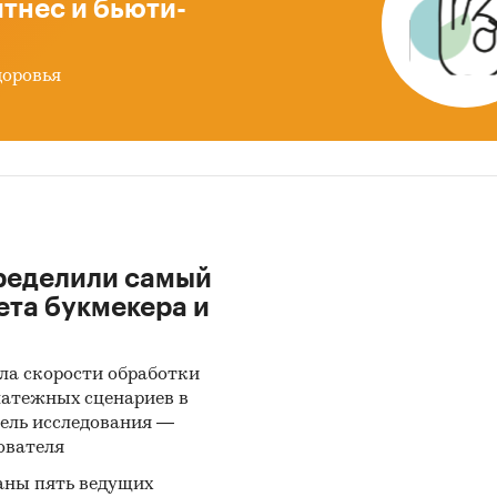
тнес и бьюти-
ень инфляции на товар к декабрю предыдущего год
нении с общей инфляцией, 2004-2025)
доровья
яция на товар в сравнении с общей инфляцией за 
ые за актуальный месяц к предыдущему месяцу, 2
яция на товар в сравнении с общей инфляцией за г
ые за актуальный месяц к предыдущему году, 2004
20 регионов РФ по цене. Указаны регионы с макси
нимальной ценой в актуальный период, а также с
ределили самый
, медиана
ета букмекера и
20 регионов РФ по темпу прироста к предыдущему 
аны регионы с максимальным и минимальным пр
ла скорости обработки
есяц
латежных сценариев в
ель исследования —
20 регионов РФ по темпу прироста к аналогичному
ователя
оду предыдущего года. Указаны регионы с макси
аны пять ведущих
нимальным приростом за аналогичный период