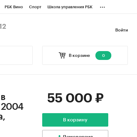
...
РБК Вино
Спорт
Школа управления РБК
БК Бизнес-среда
Дискуссионный клуб
12
Войти
оверка контрагентов
Политика
В корзине
0
55 000 ₽
 в
я 2004
а,
В корзину