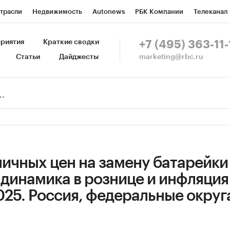
трасли
Недвижимость
Autonews
РБК Компании
Телеканал
изионеры
Национальные проекты
Город
Стиль
Крипто
Р
риятия
Краткие сводки
+7 (495) 363-11-
marketing@rbc.ru
Статьи
Дайджесты
зета
Спецпроекты СПб
Конференции СПб
Спецпроекты
Пр
Рынок наличной валюты
ичных цен на замену батарейки
 динамика в рознице и инфляци
025. Россия, федеральные округ