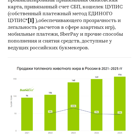
проанализированы привязанная банковская
применительно к потреблению,
карта, привязанный счет СБП, кошелек ЦУПИС
производству, экспорту и импорту
(собственный платежный метод ЕДИНОГО
продукции, стандартам, ограничениям,
ЦУПИС*
[1]
),обеспечивающего прозрачность и
таможенным пошлинам, налогам, а также
легальность расчетов в сфере азартных игр),
субсидиям и другим формам
мобильные платежи, SberPay и прочие способы
пополнения и снятия средств, доступные у
стимулирования на рынке
ведущих российских букмекеров.
Использование современных
статистических методов прогнозирования
на основе макропараметров и факторов для
целевого рынка с учетом текущих и
будущих проектов компаний, с поправкой
на мнение экспертов и представителей
компаний.
Источники:
База данных государственных органов
статистики Росстат (ЕМИСС)
Данные государственных структур, в том