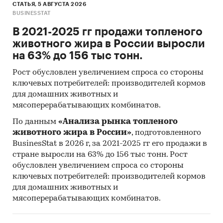
СТАТЬЯ, 5 АВГУСТА 2026
числе Минэкономразвития, Минэнерго,
BUSINESSTAT
Минпромторга, Федеральной налоговой
В 2021-2025 гг продажи топленого
службы (ФНС), Федеральной службы по
животного жира в России выросли
тарифам (ФСТ), Федеральной таможенной
на 63% до 156 тыс тонн.
службы (ФТС), ОАО «РЖД» и пр.
Рост обусловлен увеличением спроса со стороны
Специализированные базы данных АИПР,
ключевых потребителей: производителей кормов
информационная база АИПР
для домашних животных и
Печатные и электронные деловые и
мясоперерабатывающих комбинатов.
специализированные издания,
По данным
«Анализа рынка топленого
аналитические обзоры
животного жира в России»
, подготовленного
BusinesStat в 2026 г, за 2021-2025 гг его продажи в
Информационные ресурсы участников
стране выросли на 63% до 156 тыс тонн. Рост
рынка
обусловлен увеличением спроса со стороны
Материалы сайтов исследуемой тематики
ключевых потребителей: производителей кормов
(электронные торговые/тендерные
для домашних животных и
площадки, доски объявлений,
мясоперерабатывающих комбинатов.
специализированные форумы)