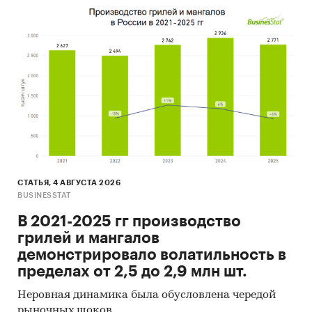
Результаты исследований и мониторингов
маркетинговых и консалтинговых агентств
(KPMG, PWC, EY, BCG, Deloitte, Bain, McKinsey,
IHS, Argus, Platts, Nexant, Thomson Reuters,
ЦДУ-ТЭК, Кортес и пр.)
Региональные и федеральные СМИ
Порталы раскрытия информации
(отчетность открытых акционерных
обществ)
Интервью с отдельными экспертами
СТАТЬЯ, 4 АВГУСТА 2026
отрасли, материалы отраслевых
BUSINESSTAT
учреждений
В 2021-2025 гг производство
Проведение интервью под легендой с
грилей и мангалов
участниками рынка, занимающимися
демонстрировало волатильность в
производством и реализацией исследуемой
пределах от 2,5 до 2,9 млн шт.
продукции в РФ и Мире
Неровная динамика была обусловлена чередой
Прочие источники
рыночных шоков.