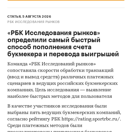
руководителями организаций для анализа
основных производителей, потребителей,
поставщиков продукции/услуг в разрезе
СТАТЬЯ, 5 АВГУСТА 2026
РБК ИССЛЕДОВАНИЯ РЫНКОВ
товарных групп/услуг: деловая активность,
динамика спроса, предложения и цен.
«РБК Исследования рынков»
Расчет основных долей производителей на
определили самый быстрый
целевых рынках, ранжирование
способ пополнения счета
потребителей по уровню значимости.
букмекера и перевода выигрышей
Использование базы Федеральной
Команда «РБК Исследований рынков»
таможенной службы для анализа объема
сопоставила скорости обработки транзакций
импорта и экспорта продукции на целевых
(ввод и вывод средств) различных платежных
сценариев в ведущих российских букмекерских
рынках в натуральном и стоимостном
компаниях. Цель исследования — выявление
выражении в разрезе товарных групп.
наиболее быстрых методов для пользователя
Общение с профильными регуляторами
В качестве участников исследования были
рынка - Минэкономразвития, Минэнерго,
выбраны пять ведущих букмекерских компаний,
Минпромторгом, Федеральной налоговой
согласно рейтингу РБК https://rating.sportrbc.ru/.
службой для анализа государственной
Среди платежных методов были
политики, практик и законодательства