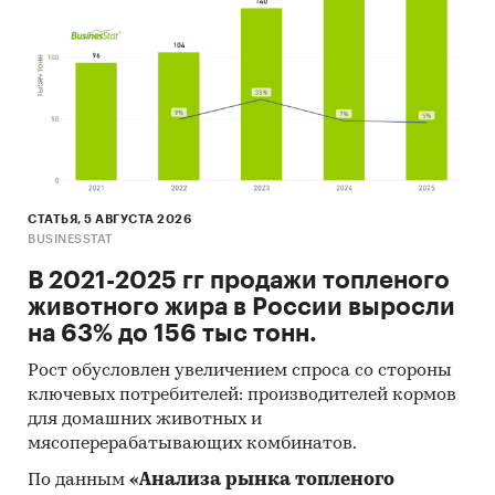
Выдержки из исследования:
- Сальдо торгового баланса было
отрицательное и составляло 1,5 тыс.т.
- Главными игроками среди российских
производителей являются ООО `ЛАБ
ИНДАСТРИЗ`, ООО `РУСТА`, АО `ЭЛЬФ
ФИЛЛИНГ`.
- Лидером по импортным поставкам в 2023 г.
СТАТЬЯ, 5 АВГУСТА 2026
является Турция (более 27%), ведущий
BUSINESSTAT
поставщик монтажного клея - WEISS CHEMIE &
В 2021-2025 гг продажи топленого
TECHNIK GMBH & CO. KG
животного жира в России выросли
- В импорте наибольшую долю занимает
на 63% до 156 тыс тонн.
сегмент low-priced с долей 54,7%, основные
поставки сегмента из стран: Польша, Бельгия,
Рост обусловлен увеличением спроса со стороны
США. Сегмент high-priced представлен долей в
ключевых потребителей: производителей кормов
17,7% преимущественно из стран: Германия,
для домашних животных и
США, Италия.
мясоперерабатывающих комбинатов.
- Большую часть продукции российских
По данным
«Анализа рынка топленого