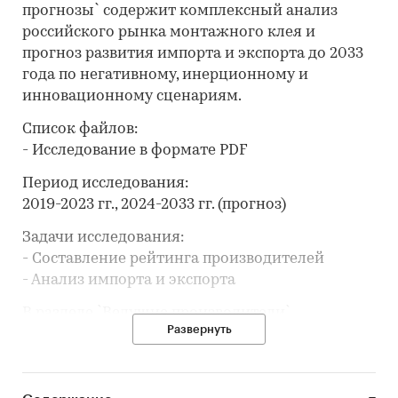
прогнозы` содержит комплексный анализ
российского рынка монтажного клея и
прогноз развития импорта и экспорта до 2033
года по негативному, инерционному и
инновационному сценариям.
Список файлов:
- Исследование в формате PDF
Период исследования:
2019-2023 гг., 2024-2033 гг. (прогноз)
Задачи исследования:
- Составление рейтинга производителей
- Анализ импорта и экспорта
В разделе `Ведущие производители`
Развернуть
рассмотрены компании:
ООО `ЛАБ ИНДАСТРИЗ`, ООО `РУСТА`, АО `ЭЛЬФ
ФИЛЛИНГ`, ООО НВП `ВЛАДИПУР`, ООО