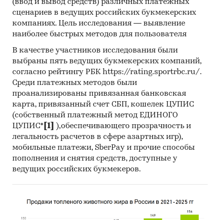
(ввод и вывод средств) различных платежных
TOVARNA LEPIL D.O.O., BIOSAFETY UNION CORP
сценариев в ведущих российских букмекерских
FZCO, GLOMERCE & LOGISTIC SP. Z.O.O., AMPEX,
компаниях. Цель исследования — выявление
DAGE CAPITAL UAB, SHANDONG LONLEA IMPORT
наиболее быстрых методов для пользователя
& EXPORT CO., LTD, BOSTIK LTD, WEIFANG
XINDONG YUAN ADHESIVE CO., LTD, HT2 LTD
В качестве участников исследования были
выбраны пять ведущих букмекерских компаний,
В разделе `Экспорт` рассмотрены российские
согласно рейтингу РБК https://rating.sportrbc.ru/.
экспортеры:
Среди платежных методов были
ООО `ДЕКОР`, ИП КУРКИН А.Г., ООО `ПЕРФЕКТ`,
проанализированы привязанная банковская
ООО `СМАРТТРЕЙДИНГ`, ООО `СИБИРСКИЙ
карта, привязанный счет СБП, кошелек ЦУПИС
(собственный платежный метод ЕДИНОГО
ТОРГОВЫЙ ДОМ`, ООО `СМАРТ ГРЕЙН`, ООО `К-
ЦУПИС*
[1]
),обеспечивающего прозрачность и
ФЛЕКС`, ООО `ТПГ `СОЛИД`, ООО `ТК
легальность расчетов в сфере азартных игр),
`ГЕОТРАНСКОМ`, ООО `АГРО ЛУКРУМ
мобильные платежи, SberPay и прочие способы
ДЖЕНЕРАНДИ РУС`, ООО `ОРГАНИКА`, ООО
пополнения и снятия средств, доступные у
`БЭСТ ПРАЙС ЭКСПОРТ`, ИП ПРИТВОРОВ Н.А.,
ведущих российских букмекеров.
ООО `ЭК ИДЕАЛ ЗАПАД`, ООО `ТОРГОВЫЙ ДОМ
`КУДО`, ООО `ТЕХИНДУСТРИЯ`, ООО `ПОЛИНОР
РУС`, ООО `ОРАК`, ООО `ХЕНКЕЛЬ РУС`, ООО
`КУБАНЬТОРГ`