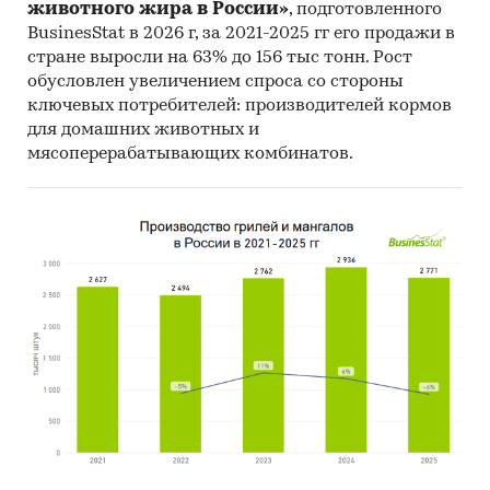
экспортеров покупает Грузия (более 37%),
животного жира в России»
, подготовленного
крупнейший покупатель - ООО `ПРЕЗЕНТ`
BusinesStat в 2026 г, за 2021-2025 гг его продажи в
стране выросли на 63% до 156 тыс тонн. Рост
Данные игроков ВЭД:
обусловлен увеличением спроса со стороны
Также в исследовании представлена
ключевых потребителей: производителей кормов
информация об участниках ВЭД с объемами
для домашних животных и
поставок:
мясоперерабатывающих комбинатов.
- Рейтинг крупнейших российских импортеров
и зарубежных поставщиков
- Рейтинг ведущих российских экспортеров и
зарубежных покупателей
Единицы измерения:
Количественные показатели в отчете
рассчитаны в тоннах, стоимостные - в
долларах и рублях
География исследования:
РФ, федеральные округа и регионы РФ, страны
мира