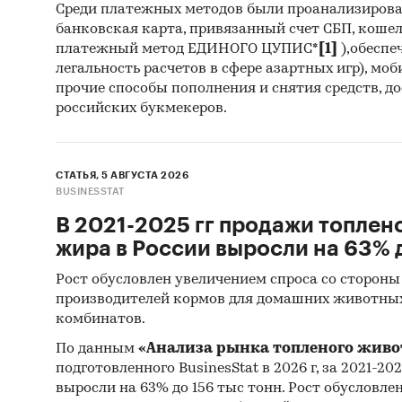
Среди платежных методов были проанализиров
таким с
банковская карта, привязанный счет СБП, коше
платежный метод ЕДИНОГО ЦУПИС*
[1]
),обеспе
Анализ
легальность расчетов в сфере азартных игр), мо
произв
прочие способы пополнения и снятия средств, д
получен
российских букмекеров.
хозяйст
источни
собстве
СТАТЬЯ, 5 АВГУСТА 2026
BUSINESSTAT
Интерв
В 2021-2025 гг продажи топлен
произв
жира в России выросли на 63% д
деятель
Рост обусловлен увеличением спроса со стороны
Myster
производителей кормов для домашних животны
комбинатов.
об объе
в
перег
По данным
«Анализа рынка топленого живо
(Myster
подготовленного BusinesStat в 2026 г, за 2021-20
выросли на 63% до 156 тыс тонн. Рост обусловле