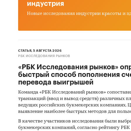
индустрия
аппар
Новые исследования индустрии красоты и з
Осно
(в б
дыха
в Рос
Фина
СТАТЬЯ, 5 АВГУСТА 2026
стац
РБК ИССЛЕДОВАНИЯ РЫНКОВ
«РБК Исследования рынков» оп
Объект
быстрый способ пополнения сч
Рынок н
перевода выигрышей
Команда «РБК Исследований рынков» сопостави
Методы
транзакций (ввод и вывод средств) различных п
ведущих российских букмекерских компаниях. Ц
ФСГС РФ
выявление наиболее быстрых методов для польз
произв
(Росста
В качестве участников исследования были выбр
букмекерских компаний, согласно рейтингу РБК htt
сложным