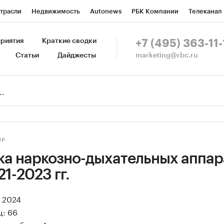
трасли
Недвижимость
Autonews
РБК Компании
Телеканал
изионеры
Национальные проекты
Город
Стиль
Крипто
Р
риятия
Краткие сводки
+7 (495) 363-11-
marketing@rbc.ru
Статьи
Дайджесты
зета
Спецпроекты СПб
Конференции СПб
Спецпроекты
Пр
Рынок наличной валюты
UP
ка наркозно-дыхательных аппар
1-2023 гг.
я 2024
ц: 66