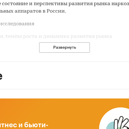
 состояние и перспективы развития рынка нарко
ьных аппаратов в России.
исследования
м, темпы роста и динамика развития рынка
ионарных наркозно-дыхательных аппаратов в Росс
Развернуть
м импорта в Россию и экспорта из России стацио
озно-дыхательных аппаратов
е
м и темпы роста производства стационарных нар
тельных аппаратов в России.
чные доли производителей на рынке стационарн
озно-дыхательных аппаратов в России.
урентная ситуация на рынке стационарных нарко
тельных аппаратов в России.
тнес и бьюти-
ноз объема рынка стационарных наркозно-дыхат