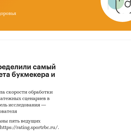
атов в России до 2026 г.
доровья
вные события, тенденции и перспективы развити
лижайшие несколько лет) стационарных наркозно-
тельных аппаратов/ аппаратов ингаляционной ан
сии.
нсово-хозяйственная деятельность участников р
ионарных наркозно-дыхательных аппаратов в Росс
ределили самый
 исследования
ета букмекера и
аркозно-дыхательных аппаратов в России.
ла скорости обработки
 сбора данных
латежных сценариев в
ель исследования —
 (Росстат):
часто информация об
объемах
ователя
одства продукции
не содержится в данных ФСГС
т) и процесс ее получения является очень трудоем
аны пять ведущих
ps://rating.sportrbc.ru/.
. В текущем исследовании мы имеем дело именно