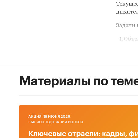
Текущее
дыхател
Задачи 
Объе
стац
Объе
нарк
Материалы по тем
Объе
дыха
Рыно
нарк
Конк
AКЦИЯ, 19 ИЮНЯ 2026
РБК ИССЛЕДОВАНИЯ РЫНКОВ
дыха
Ключевые отрасли: кадры, фи
Прог