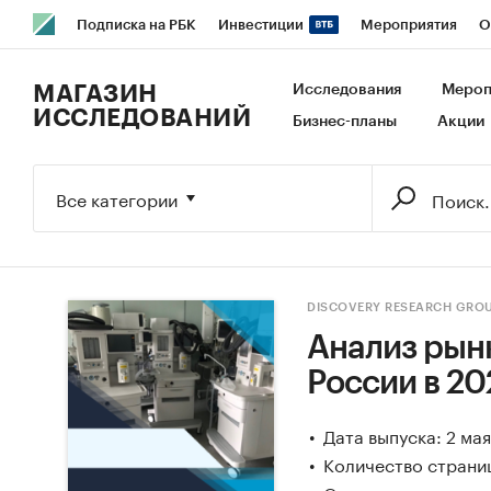
Подписка на РБК
Инвестиции
Мероприятия
О
РБК Образование
РБК Курсы
РБК Life
Тренды
В
МАГАЗИН
Исследования
Мероп
ИССЛЕДОВАНИЙ
Бизнес-планы
Акции
Исследования
Кредитные рейтинги
Франшизы
Га
Экономика
Бизнес
Технологии и медиа
Финансы
Все категории
DISCOVERY RESEARCH GRO
Анализ рын
России в 202
Дата выпуска: 2 ма
Количество страни