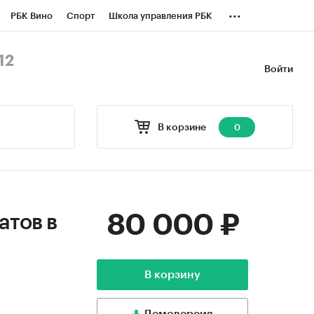
...
РБК Вино
Спорт
Школа управления РБК
БК Бизнес-среда
Дискуссионный клуб
12
Войти
оверка контрагентов
Политика
В корзине
0
80 000 ₽
атов в
В корзину