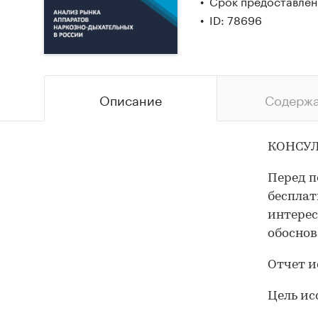
Срок предоставлени
ID: 78696
Описание
Содерж
КОНСУЛ
Перед п
бесплат
интерес
обоснов
Отчет и
Цель ис