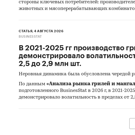
Монито
стороны ключевых потребителей: производител
животных и мясоперерабатывающих комбинато
данных 
(качест
Квантит
СТАТЬЯ, 4 АВГУСТА 2026
пакетов
BUSINESSTAT
Контент
В 2021-2025 гг производство гр
(кабине
демонстрировало волатильность
исследо
2,5 до 2,9 млн шт.
цифров
Неровная динамика была обусловлена чередой 
(рассчи
По данным
«Анализа рынка грилей и мангал
настоящ
подготовленного BusinesStat в 2026 г, в 2021-202
демонстрировало волатильность в пределах от 2,5
Источн
Базы
(Росс
Матер