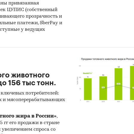
аны привязанная
лучаем.
лек ЦУПИС (собственный
чивающего прозрачность и
а финансово-хозяйственной деятельности
бильные платежи, SberPay и
одителей:
сведения о ряде производителей были
оступные у ведущих
ы в результате анализа показателей их финансово
венной деятельности, информации из открытых
ков об их деятельности, мнений экспертов и наши
нных знаний о компаниях.
ью с производителями:
также мы провели
инте
ого животного
одителями
и получили сведения как о них самих, 
о 156 тыс тонн.
ности их конкурентов.
 ключевых потребителей:
y-Shopping
с производителями:
кроме того, инф
х и мясоперерабатывающих
мах производства и ценах мы получили, вступив
оворы
с производителями
в завуалированной ф
тного жира в России»
,
y-Shopping)
от имени потенциального заказчика.
25 гг его продажи в стране
н увеличением спроса со