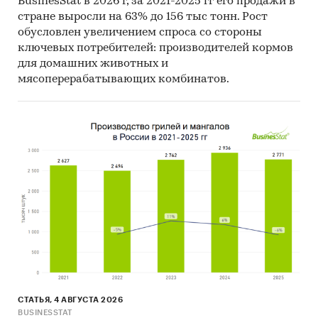
BusinesStat в 2026 г, за 2021-2025 гг его продажи в
Объем импорта и экспорта в стоимостном
стране выросли на 63% до 156 тыс тонн. Рост
выражении
обусловлен увеличением спроса со стороны
ключевых потребителей: производителей кормов
Содержащиеся в базе данных сведения
для домашних животных и
позволят Вам самостоятельно выполнить
мясоперерабатывающих комбинатов.
любые требующиеся запросы, которые не
включены в отчет.
Категории:
Промышленность
/
...
/
Цветная
металлургия
/
Алюминий
Россия
Промышленность
/
Металлургия
/
Алюминиевая пудра
СТАТЬЯ, 4 АВГУСТА 2026
BUSINESSTAT