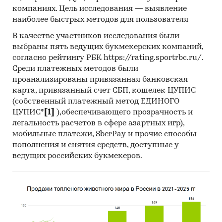
Материалы Всемирного банка (World Bank).
компаниях. Цель исследования — выявление
наиболее быстрых методов для пользователя
Материалы ВТО (World Trade Organization).
В качестве участников исследования были
Материалы Организации экономического
выбраны пять ведущих букмекерских компаний,
сотрудничества и развития (Organization for
согласно рейтингу РБК https://rating.sportrbc.ru/.
Economic Cooperation and Development).
Среди платежных методов были
Материалы International Trade Centre.
проанализированы привязанная банковская
карта, привязанный счет СБП, кошелек ЦУПИС
Материалы Index Mundi.
(собственный платежный метод ЕДИНОГО
ЦУПИС*
[1]
),обеспечивающего прозрачность и
Результаты исследований DISCOVERY
легальность расчетов в сфере азартных игр),
Research Group.
мобильные платежи, SberPay и прочие способы
Объем и структура выборки
пополнения и снятия средств, доступные у
ведущих российских букмекеров.
Процедура контент-анализа документов не
предполагает расчета объема выборочной
совокупности. Обработке и анализу подлежат
все доступные исследователю документы.
К отчету прилагается обработанная и