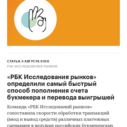
Экспертные опросы.
Материалы участников отечественного и
мирового рынков.
Результаты исследований маркетинговых и
консалтинговых агентств.
Материалы отраслевых учреждений и базы
данных.
СТАТЬЯ, 5 АВГУСТА 2026
Результаты ценовых мониторингов.
РБК ИССЛЕДОВАНИЯ РЫНКОВ
«РБК Исследования рынков»
Материалы и базы данных статистики ООН
определили самый быстрый
(United Nations Statistics Division:
способ пополнения счета
Commodity Trade Statistics, Industrial
букмекера и перевода выигрышей
Commodity Statistics, Food and Agriculture
Organization и др.).
Команда «РБК Исследований рынков»
сопоставила скорости обработки транзакций
Материалы Международного Валютного
(ввод и вывод средств) различных платежных
Фонда (International Monetary Fund).
сценариев в ведущих российских букмекерских