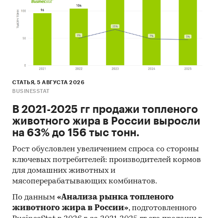
пригодная к дальнейшему использованию
база
данных с подробной информацией об
импорте в Россию и экспорте из
России
алюминиевой пудры
.
База включает в
себя большое число различных показателей:
Категория продукта
СТАТЬЯ, 5 АВГУСТА 2026
Производитель
BUSINESSTAT
Год импорта/экспорта
В 2021-2025 гг продажи топленого
животного жира в России выросли
Месяц импорта/экспорта
на 63% до 156 тыс тонн.
Компании получатели и отправители
товара
Рост обусловлен увеличением спроса со стороны
ключевых потребителей: производителей кормов
Страны получатели, отправители и
для домашних животных и
производители товара
мясоперерабатывающих комбинатов.
Объем импорта и экспорта в натуральном
По данным
«Анализа рынка топленого
выражении
животного жира в России»
, подготовленного