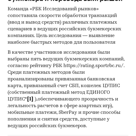
ИНФИНИТИ`, ООО `АГРО ЛУКРУМ
ДЖЕНЕРАНДИ РУС`, ЗАО `НПП `ФАРМАКС`, АО
Команда «РБК Исследований рынков»
`НПФ `ЭКОПРОМ`
сопоставила скорости обработки транзакций
(ввод и вывод средств) различных платежных
Выдержки из исследования:
сценариев в ведущих российских букмекерских
- На российском рынке влажных кормов для
компаниях. Цель исследования — выявление
кошек в последние годы нет выраженного
наиболее быстрых методов для пользователя
тренда.
В качестве участников исследования были
- В структуре рынка влажных кормов для
выбраны пять ведущих букмекерских компаний,
кошек в 2023 г. внутреннее производство
согласно рейтингу РБК https://rating.sportrbc.ru/.
превышало объем импортных поставок в 66,4
Среди платежных методов были
раз, а сальдо торгового баланса было
проанализированы привязанная банковская
отрицательное и составляло 7,2 тыс.т.
карта, привязанный счет СБП, кошелек ЦУПИС
- Лучшие производственные показатели
(собственный платежный метод ЕДИНОГО
ЦУПИС*
[1]
),обеспечивающего прозрачность и
демонстрирует Центральный ФО с объемом
легальность расчетов в сфере азартных игр),
выпуска продукции, составляющим 328,6 тыс.т.
мобильные платежи, SberPay и прочие способы
- Лидером по импортным поставкам в 2023 г.
пополнения и снятия средств, доступные у
является Франция (более 52%), ведущий
ведущих российских букмекеров.
поставщик влажных кормов для кошек -