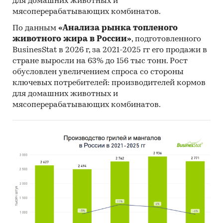
для домашних животных и
Единицы измерения:
мясоперерабатывающих комбинатов.
Количественные показатели в отчете
По данным
«Анализа рынка топленого
рассчитаны в тоннах, стоимостные - в
животного жира в России»
, подготовленного
долларах и рублях
BusinesStat в 2026 г, за 2021-2025 гг его продажи в
География исследования:
стране выросли на 63% до 156 тыс тонн. Рост
РФ, федеральные округа и регионы РФ, страны
обусловлен увеличением спроса со стороны
ключевых потребителей: производителей кормов
мира
для домашних животных и
Категории:
Сельское хозяйство
/
мясоперерабатывающих комбинатов.
Животноводство
/
Комбикорма и добавки
Россия
Корм для кошек
Цены