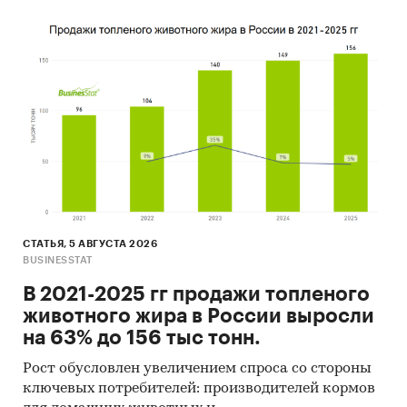
NESTLE ENTERPRISES S.A.
- В импорте наибольшую долю занимает
сегмент middle-priced с долей 70,8%, основные
поставки сегмента из стран: Франция, Австрия,
Венгрия. Сегмент high-priced представлен
долей в 16,7% преимущественно из стран:
Таиланд, Франция, Германия.
- Большую часть продукции российских
экспортеров покупает Узбекистан (более 66%),
крупнейший покупатель - ЧП `AZIYA OPTORG`
Данные игроков ВЭД:
СТАТЬЯ, 5 АВГУСТА 2026
Также в исследовании представлена
BUSINESSTAT
информация об участниках ВЭД с объемами
В 2021-2025 гг продажи топленого
поставок:
животного жира в России выросли
- Рейтинг крупнейших российских импортеров
на 63% до 156 тыс тонн.
и зарубежных поставщиков
- Рейтинг ведущих российских экспортеров и
Рост обусловлен увеличением спроса со стороны
зарубежных покупателей
ключевых потребителей: производителей кормов