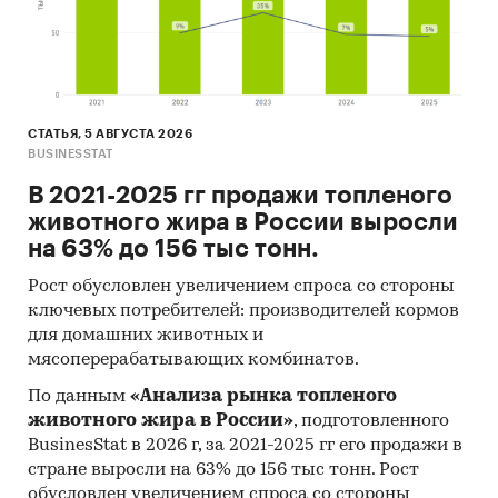
Максимальные, минимальные, средние
значения цены по месяцам в 2024, 2025
годах (max, min цена - среди цен по
регионам федерального округа)
СТАТЬЯ, 5 АВГУСТА 2026
Динамика средней цены по кварталам 2017-
BUSINESSTAT
2025 в федеральном округе
В 2021-2025 гг продажи топленого
Уровень инфляции на товар (услугу)в ФО к
животного жира в России выросли
декабрю предыдущего года в сравнении с
на 63% до 156 тыс тонн.
общей инфляцией, 2002-2025
Рост обусловлен увеличением спроса со стороны
Инфляция на товар в ФО в сравнении с
ключевых потребителей: производителей кормов
общей инфляцией за месяц. Данные за
для домашних животных и
актуальный месяц к предыдущему месяцу,
мясоперерабатывающих комбинатов.
2002-2025
По данным
«Анализа рынка топленого
Инфляция на товар в ФО в сравнении с
животного жира в России»
, подготовленного
BusinesStat в 2026 г, за 2021-2025 гг его продажи в
общей инфляцией за год. Данные за
стране выросли на 63% до 156 тыс тонн. Рост
актуальный месяц к предыдущему году,
обусловлен увеличением спроса со стороны