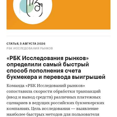
за месяц
Тор-20 регионов РФ по темпу прироста к
аналогичному периоду предыдущего года.
Указаны регионы с максимальным и
минимальным приростом за аналогичный
период предыдущего года
СТАТЬЯ, 5 АВГУСТА 2026
2. Данные по потребительским ценам на
РБК ИССЛЕДОВАНИЯ РЫНКОВ
сапоги женские зимние с верхом из
«РБК Исследования рынков»
натуральной кожи в разрезе федеральных
определили самый быстрый
округов
способ пополнения счета
букмекера и перевода выигрышей
Динамика цены в актуальном месяце по
федеральным округам, 2017-2025
Команда «РБК Исследований рынков»
сопоставила скорости обработки транзакций
Темпы прироста цены в актуальном месяце
(ввод и вывод средств) различных платежных
аналогичному периоду предыдущего года
сценариев в ведущих российских букмекерских
по федеральным округам, 2017-2025
компаниях. Цель исследования — выявление
Динамика средней цены по кварталам 2024-
наиболее быстрых методов для пользователя