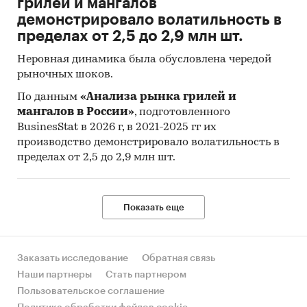
грилей и мангалов
демонстрировало волатильность в
Индекс потребительских цен на товары и
пределах от 2,5 до 2,9 млн шт.
услуги (ИПЦ) измеряет отношение стоимости
фиксированного перечня товаров и услуг в
Неровная динамика была обусловлена чередой
ценах текущего периода к его стоимости в
рыночных шоков.
ценах предыдущего (базисного) периода и
По данным
«Анализа рынка грилей и
характеризует изменение во времени общего
мангалов в России»
, подготовленного
уровня цен на товары и услуги, приобретаемые
BusinesStat в 2026 г, в 2021-2025 гг их
населением для непроизводственного
производство демонстрировало волатильность в
потребления.
пределах от 2,5 до 2,9 млн шт.
Исходной информацией для расчета ИПЦ
являются данные регистрации цен на
Показать еще
конкретные товары и услуги. На их основе
определяются средние сопоставимые цены
отчетного и предыдущего периодов.
Заказать исследование
Обратная связь
Сопоставимой считается цена,
Наши партнеры
Стать партнером
зарегистрированная в одной и той же
Пользовательское соглашение
организации торговли (сферы услуг) на один и