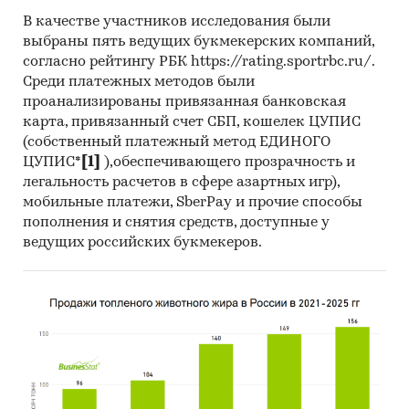
2025 в разрезе федеральных округов
В качестве участников исследования были
выбраны пять ведущих букмекерских компаний,
Динамика цены по месяцам 2025 года в
согласно рейтингу РБК https://rating.sportrbc.ru/.
разрезе федеральных округов
Среди платежных методов были
Темпы прироста за месяц в 2025 году в
проанализированы привязанная банковская
разрезе федеральных округов
карта, привязанный счет СБП, кошелек ЦУПИС
(собственный платежный метод ЕДИНОГО
3. Данные по регионам
ЦУПИС*
[1]
),обеспечивающего прозрачность и
каждого федерального округа
легальность расчетов в сфере азартных игр),
мобильные платежи, SberPay и прочие способы
Розничная цена за последний доступный
пополнения и снятия средств, доступные у
месяц в динамике за 2003-2025, прирост за
ведущих российских букмекеров.
последний месяц, темпы прироста к
аналогичному периоду предыдущего года
2004-2025
Потребительские цены по месяцам, 2021-
2025
Темпы прироста цены к предыдущему
месяцу, 2025