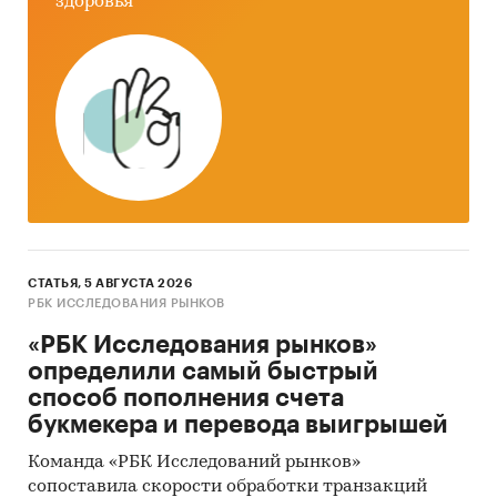
здоровья
стоматологические установки с креслами
Стоматологические установки, в составе
которых не предусмотрено
стоматологическое кресло, в обзоре не
рассматриваются.
Остальные разделы обзора представлены
без каких-либо детализаций.
При подготовке обзора используется
официальная статистика и собранные
СТАТЬЯ, 5 АВГУСТА 2026
данные.
РБК ИССЛЕДОВАНИЯ РЫНКОВ
Информация профильных ведомств:
«РБК Исследования рынков»
определили самый быстрый
Федеральная служба государственной
способ пополнения счета
статистики (Росстат)
букмекера и перевода выигрышей
Министерство здравоохранения
Команда «РБК Исследований рынков»
Министерство экономического развития
сопоставила скорости обработки транзакций