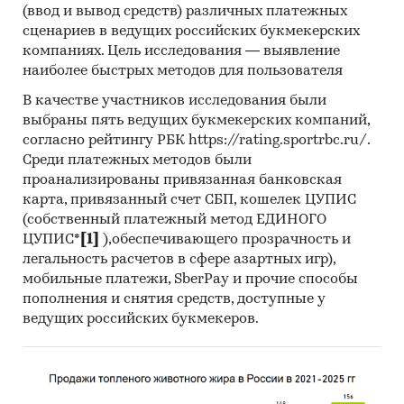
(ввод и вывод средств) различных платежных
Федеральная таможенная служба
сценариев в ведущих российских букмекерских
Федеральная налоговая служба
компаниях. Цель исследования — выявление
наиболее быстрых методов для пользователя
Таможенный союз ЕАЭС
В качестве участников исследования были
Стоматологическая ассоциация России
выбраны пять ведущих букмекерских компаний,
Ассоциация частных стоматологических
согласно рейтингу РБК https://rating.sportrbc.ru/.
клиник
Среди платежных методов были
проанализированы привязанная банковская
Информация, собранная BusinesStat:
карта, привязанный счет СБП, кошелек ЦУПИС
(собственный платежный метод ЕДИНОГО
показатели торговли стоматологическими
ЦУПИС*
[1]
),обеспечивающего прозрачность и
креслами и установками
легальность расчетов в сфере азартных игр),
оценки экспертов рынка
мобильные платежи, SberPay и прочие способы
пополнения и снятия средств, доступные у
стоматологического оборудования
ведущих российских букмекеров.
Категории:
Промышленность
/
...
/
Медицинское оборудование
/
Стоматологическое оборудование
Промышленность
/
...
/
Медицинское