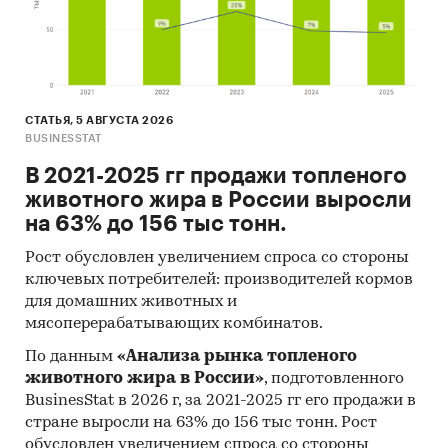
годах (max, min цена - среди цен по
регионам федерального округа)
Динамика средней цены по кварталам 2017-
2025 в федеральном округе
Уровень инфляции на товар (услугу)в ФО к
СТАТЬЯ, 5 АВГУСТА 2026
BUSINESSTAT
декабрю предыдущего года в сравнении с
общей инфляцией, 2002-2025
В 2021-2025 гг продажи топленого
животного жира в России выросли
Инфляция на товар в ФО в сравнении с
на 63% до 156 тыс тонн.
общей инфляцией за месяц. Данные за
актуальный месяц к предыдущему месяцу,
Рост обусловлен увеличением спроса со стороны
2002-2025
ключевых потребителей: производителей кормов
для домашних животных и
Инфляция на товар в ФО в сравнении с
мясоперерабатывающих комбинатов.
общей инфляцией за год. Данные за
актуальный месяц к предыдущему году,
По данным
«Анализа рынка топленого
2002-2025
животного жира в России»
, подготовленного
BusinesStat в 2026 г, за 2021-2025 гг его продажи в
Цены на товар в регионах ФО. Указаны
стране выросли на 63% до 156 тыс тонн. Рост
регионы с максимальной и минимальной
обусловлен увеличением спроса со стороны