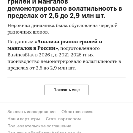
грилей и мангалов
фиксированного перечня товаров и услуг в
демонстрировало волатильность в
ценах текущего периода к его стоимости в
пределах от 2,5 до 2,9 млн шт.
ценах предыдущего (базисного) периода и
характеризует изменение во времени общего
Неровная динамика была обусловлена чередой
уровня цен на товары и услуги, приобретаемые
рыночных шоков.
населением для непроизводственного
По данным
«Анализа рынка грилей и
потребления.
мангалов в России»
, подготовленного
BusinesStat в 2026 г, в 2021-2025 гг их
Исходной информацией для расчета ИПЦ
производство демонстрировало волатильность в
являются данные регистрации цен на
пределах от 2,5 до 2,9 млн шт.
конкретные товары и услуги. На их основе
определяются средние сопоставимые цены
отчетного и предыдущего периодов.
Показать еще
Сопоставимой считается цена,
зарегистрированная в одной и той же
организации торговли (сферы услуг) на один и
Заказать исследование
Обратная связь
тот же или аналогичный по качеству товар
Наши партнеры
Стать партнером
(услугу).
Пользовательское соглашение
Сбор данных по cредним потребительским