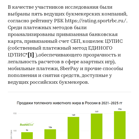
В качестве участников исследования были
Темпы прироста за месяц в 2025 году в
выбраны пять ведущих букмекерских компаний,
разрезе федеральных округов
согласно рейтингу РБК https://rating.sportrbc.ru/.
Среди платежных методов были
3. Данные по регионам
проанализированы привязанная банковская
каждого федерального округа
карта, привязанный счет СБП, кошелек ЦУПИС
(собственный платежный метод ЕДИНОГО
Розничная цена за последний доступный
ЦУПИС*
[1]
),обеспечивающего прозрачность и
месяц в динамике за 2003-2025, прирост за
легальность расчетов в сфере азартных игр),
последний месяц, темпы прироста к
мобильные платежи, SberPay и прочие способы
аналогичному периоду предыдущего года
пополнения и снятия средств, доступные у
2004-2025
ведущих российских букмекеров.
Потребительские цены по месяцам, 2021-
2025
Темпы прироста цены к предыдущему
месяцу, 2025
Максимальные, минимальные, средние
значения цены по месяцам в 2024, 2025