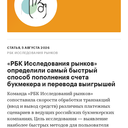
Тор-20 регионов РФ по темпу прироста к
аналогичному периоду предыдущего года.
Указаны регионы с максимальным и
минимальным приростом за аналогичный
период предыдущего года
2. Данные по потребительским ценам на
ранцы, рюкзаки для школьников в разрезе
СТАТЬЯ, 5 АВГУСТА 2026
федеральных округов
РБК ИССЛЕДОВАНИЯ РЫНКОВ
«РБК Исследования рынков»
Динамика цены в актуальном месяце по
определили самый быстрый
федеральным округам, 2017-2025
способ пополнения счета
Темпы прироста цены в актуальном месяце
букмекера и перевода выигрышей
аналогичному периоду предыдущего года
Команда «РБК Исследований рынков»
по федеральным округам, 2017-2025
сопоставила скорости обработки транзакций
Динамика средней цены по кварталам 2024-
(ввод и вывод средств) различных платежных
2025 в разрезе федеральных округов
сценариев в ведущих российских букмекерских
компаниях. Цель исследования — выявление
Динамика цены по месяцам 2025 года в
наиболее быстрых методов для пользователя
разрезе федеральных округов