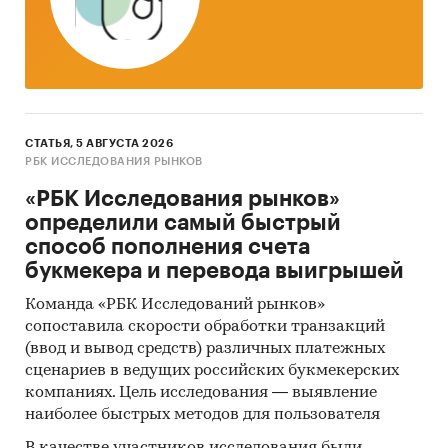
Тор-20 регионов РФ по темпу прироста к
аналогичному периоду предыдущего года.
Указаны регионы с максимальным и
минимальным приростом за аналогичный
период предыдущего года
СТАТЬЯ, 5 АВГУСТА 2026
2. Данные по потребительским ценам на
РБК ИССЛЕДОВАНИЯ РЫНКОВ
ткани хлопчатобумажные бельевые в
«РБК Исследования рынков»
разрезе федеральных округов
определили самый быстрый
способ пополнения счета
Динамика цены в актуальном месяце по
букмекера и перевода выигрышей
федеральным округам, 2017-2025
Команда «РБК Исследований рынков»
Темпы прироста цены в актуальном месяце
сопоставила скорости обработки транзакций
аналогичному периоду предыдущего года
(ввод и вывод средств) различных платежных
по федеральным округам, 2017-2025
сценариев в ведущих российских букмекерских
Динамика средней цены по кварталам 2024-
компаниях. Цель исследования — выявление
2025 в разрезе федеральных округов
наиболее быстрых методов для пользователя
Динамика цены по месяцам 2025 года в