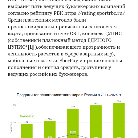
В качестве участников исследования были
выбраны пять ведущих букмекерских компаний,
разрезе федеральных округов
согласно рейтингу РБК https://rating.sportrbc.ru/.
Темпы прироста за месяц в 2025 году в
Среди платежных методов были
разрезе федеральных округов
проанализированы привязанная банковская
карта, привязанный счет СБП, кошелек ЦУПИС
3. Данные по регионам
(собственный платежный метод ЕДИНОГО
каждого федерального округа
ЦУПИС*
[1]
),обеспечивающего прозрачность и
легальность расчетов в сфере азартных игр),
Розничная цена за последний доступный
мобильные платежи, SberPay и прочие способы
месяц в динамике за 2003-2025, прирост за
пополнения и снятия средств, доступные у
последний месяц, темпы прироста к
ведущих российских букмекеров.
аналогичному периоду предыдущего года
2004-2025
Потребительские цены по месяцам, 2021-
2025
Темпы прироста цены к предыдущему
месяцу, 2025
Максимальные, минимальные, средние