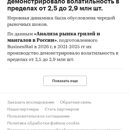
демонстрировало волатильность в
услуги (ИПЦ) измеряет отношение стоимости
пределах от 2,5 до 2,9 млн шт.
фиксированного перечня товаров и услуг в
ценах текущего периода к его стоимости в
Неровная динамика была обусловлена чередой
ценах предыдущего (базисного) периода и
рыночных шоков.
характеризует изменение во времени общего
По данным
«Анализа рынка грилей и
уровня цен на товары и услуги, приобретаемые
мангалов в России»
, подготовленного
населением для непроизводственного
BusinesStat в 2026 г, в 2021-2025 гг их
потребления.
производство демонстрировало волатильность в
пределах от 2,5 до 2,9 млн шт.
Исходной информацией для расчета ИПЦ
являются данные регистрации цен на
конкретные товары и услуги. На их основе
Показать еще
определяются средние сопоставимые цены
отчетного и предыдущего периодов.
Сопоставимой считается цена,
Заказать исследование
Обратная связь
зарегистрированная в одной и той же
Наши партнеры
Стать партнером
организации торговли (сферы услуг) на один и
Пользовательское соглашение
тот же или аналогичный по качеству товар
Политика обработки файлов cookie
(услугу).