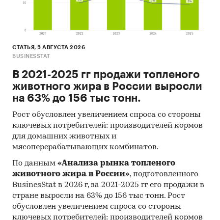
значения цены по месяцам в 2024, 2025
годах (max, min цена - среди цен по
регионам федерального округа)
Динамика средней цены по кварталам 2017-
СТАТЬЯ, 5 АВГУСТА 2026
2025 в федеральном округе
BUSINESSTAT
Уровень инфляции на товар (услугу)в ФО к
В 2021-2025 гг продажи топленого
декабрю предыдущего года в сравнении с
животного жира в России выросли
общей инфляцией, 2002-2025
на 63% до 156 тыс тонн.
Инфляция на товар в ФО в сравнении с
Рост обусловлен увеличением спроса со стороны
общей инфляцией за месяц. Данные за
ключевых потребителей: производителей кормов
актуальный месяц к предыдущему месяцу,
для домашних животных и
2002-2025
мясоперерабатывающих комбинатов.
Инфляция на товар в ФО в сравнении с
По данным
«Анализа рынка топленого
общей инфляцией за год. Данные за
животного жира в России»
, подготовленного
BusinesStat в 2026 г, за 2021-2025 гг его продажи в
актуальный месяц к предыдущему году,
стране выросли на 63% до 156 тыс тонн. Рост
2002-2025
обусловлен увеличением спроса со стороны
Цены на товар в регионах ФО. Указаны
ключевых потребителей: производителей кормов