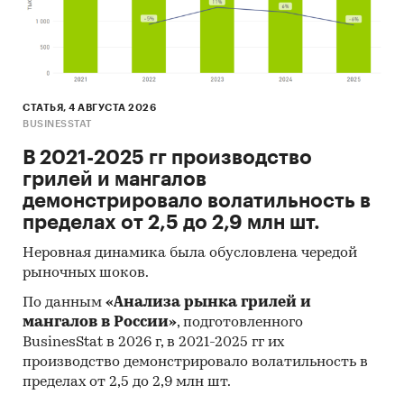
Галичский автокрановый завод возглавляют
рейтинг производителей с небольшой
разницей. Далее идёт Челябинский
механический завод, выпуск автокранов на
котором значительно просел в 2021 году, и уже
СТАТЬЯ, 4 АВГУСТА 2026
три года производственные показатели
BUSINESSTAT
находятся в пределах *** единиц.
В 2021-2025 гг производство
Противоположная ситуация на Камышинском
грилей и мангалов
крановом заводе, который на протяжении этих
демонстрировало волатильность в
лет наращивает объёмы выпуска, приближаясь
пределах от 2,5 до 2,9 млн шт.
к максимуму своих производственных
мощностей.
Неровная динамика была обусловлена чередой
рыночных шоков.
Диаграмма 3. Производство автокранов, Россия,
По данным
«Анализа рынка грилей и
январь-сентябрь 2023 г., %
мангалов в России»
, подготовленного
***
BusinesStat в 2026 г, в 2021-2025 гг их
производство демонстрировало волатильность в
Главной особенностью рынка импортных
пределах от 2,5 до 2,9 млн шт.
автокранов в России в 2023 году стало