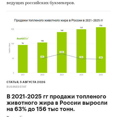
года по отношению к ценам января-сентября
ведущих российских букмекеров.
2022 года составил ***%.
Диаграмма 1. ВВП (в текущих ценах), Россия,
2018-январь-сентябрь 2023 гг., млрд руб.
***
В структуре национального ВВП ***%
приходится на обрабатывающие производства,
по ***% – на добычу полезных ископаемых и
сектор торговли, а на сектор строительства –
***%.
Диаграмма 2. Разбивка национального ВВП по
СТАТЬЯ, 5 АВГУСТА 2026
отраслям, Россия, январь-сентябрь 2023 г., %
BUSINESSTAT
***
В 2021-2025 гг продажи топленого
животного жира в России выросли
на 63% до 156 тыс тонн.
Рынок автокранов в России