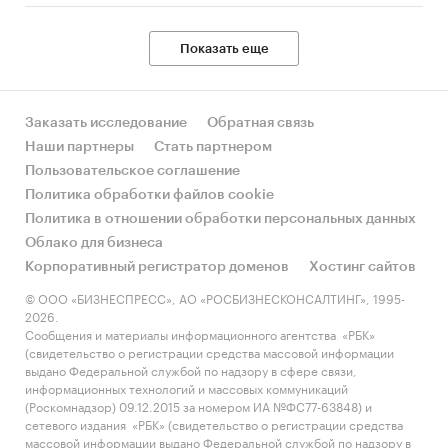
сокращение ввоза кранов грузоподъёмностью
свыше 100 тонн. Если раньше они составляли
Показать еще
абсолютное большинство, то сейчас порядка
***% приходится на долю кранов
грузоподъёмностью до 50 тонн, ещё ***% — на
Заказать исследование
Обратная связь
краны грузоподъёмностью 50–100 тонн, и
Наши партнеры
Стать партнером
только ***% — на тяжёлые краны, которые
Пользовательское соглашение
представленные в основном Zoomlion.
Политика обработки файлов cookie
Диаграмма 4. Структура рынка импортных
Политика в отношении обработки персональных данных
автокранов по грузоподъемности, Россия, 2023
Облако для бизнеса
г., %
Корпоративный регистратор доменов
Хостинг сайтов
© ООО «БИЗНЕСПРЕСС», АО «РОСБИЗНЕСКОНСАЛТИНГ», 1995-
***
2026.
Сообщения и материалы информационного агентства «РБК»
В период 2020-2023 гг. средние цены
(свидетельство о регистрации средства массовой информации
российских производителей на автокраны
выдано Федеральной службой по надзору в сфере связи,
информационных технологий и массовых коммуникаций
выросли на ***%, с *** руб./ед. до *** руб./ед.
(Роскомнадзор) 09.12.2015 за номером ИА №ФС77-63848) и
Наибольшее увеличение средних цен
сетевого издания «РБК» (свидетельство о регистрации средства
производителей произошло в 2022 году, тогда
массовой информации выдано Федеральной службой по надзору в