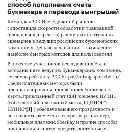
руб.
способ пополнения счета
букмекера и перевода выигрышей
Индекс прибыльности (PI)
раз
0,93
Команда «РБК Исследований рынков»
IRR
%
***
сопоставила скорости обработки транзакций
(ввод и вывод средств) различных платежных
Срок окупаемости
лет
3
сценариев в ведущих российских букмекерских
Дисконтированный срок
лет
***
компаниях. Цель исследования — выявление
окупаемости
наиболее быстрых методов для пользователя
В качестве участников исследования были
выбраны пять ведущих букмекерских компаний,
Выдержки из исследования
согласно рейтингу РБК https://rating.sportrbc.ru/.
Среди платежных методов были
ВВП России
проанализированы привязанная банковская
карта, привязанный счет СБП, кошелек ЦУПИС
Объем ВВП России за январь-сентябрь 2023
(собственный платежный метод ЕДИНОГО
года составил в текущих ценах *** млрд руб.
ЦУПИС*
[1]
),обеспечивающего прозрачность и
Индекс его физического объема относительно
легальность расчетов в сфере азартных игр),
января-сентября 2022 года составил ***%.
мобильные платежи, SberPay и прочие способы
Индекс-дефлятор ВВП за январь-сентябрь 2023
пополнения и снятия средств, доступные у