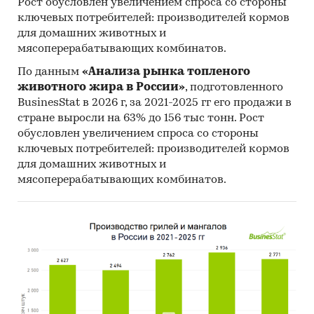
Рост обусловлен увеличением спроса со стороны
По данным Росстата, на протяжении
ключевых потребителей: производителей кормов
последних трех лет в России наблюдается как
для домашних животных и
спад, так и подъем производства автокранов. В
мясоперерабатывающих комбинатов.
2022 году в России было произведено *** ед.
По данным
«Анализа рынка топленого
автокранов, что на -***% меньше объема
животного жира в России»
, подготовленного
производства предыдущего года. Производство
BusinesStat в 2026 г, за 2021-2025 гг его продажи в
автокранов в январе 2023 года увеличилось на
стране выросли на 63% до 156 тыс тонн. Рост
***% к уровню января прошлого года и
обусловлен увеличением спроса со стороны
составило *** ед.
ключевых потребителей: производителей кормов
для домашних животных и
В настоящий момент автокраны в России
мясоперерабатывающих комбинатов.
выпускают пять предприятий. Три из них –
Клинцовский автокрановый завод,
Челябинский механический завод и
Ивановский машиностроительный завод
«Автокран» – закончили 2022 год с
отрицательными показателями. А общее
падение объёмов выпуска составило порядка
***%. Клинцовский автокрановый завод и