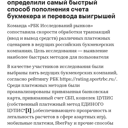
ZHONGSHAN ADEN ENVIRONMENTAL
определили самый быстрый
TECHNOLOGY CO., LTD, FITA TEKNIK
способ пополнения счета
IKLIMLENDIRME INS SAN VE TIC A.S.,
букмекера и перевода выигрышей
INTERSTATE SUPPLIES D.O.O., NINGBO DAZHOU
Команда «РБК Исследований рынков»
IMPORT & EXPORT CO., LTD, NINGBO B & N
сопоставила скорости обработки транзакций
IMPORT & EXPORT, EUROCLIMA MIDDLE EAST
(ввод и вывод средств) различных платежных
CENTRAL AIR CONDITIONING EQUIPMENT
сценариев в ведущих российских букмекерских
MANUFACTURING LLC, TAIZHOU DEPULAITAI
компаниях. Цель исследования — выявление
IMPORT & EXPORT CO., LTD, ACS KLIMA ISITMA
наиболее быстрых методов для пользователя
SOGUTMA HAVALANDIRMA INS SAN VE TIC A.S.,
В качестве участников исследования были
TRAKO TEAM KOPANSKI RAFAL, FANTINI COSMI
выбраны пять ведущих букмекерских компаний,
S.P.A., UST КАLIТЕ МUHENDISLIK EKIPМANLARI
согласно рейтингу РБК https://rating.sportrbc.ru/.
INS SAN VE TIC LTD STI, ALBUM BELLIS SP. Z.O.O.
Среди платежных методов были
проанализированы привязанная банковская
Выдержки из исследования:
карта, привязанный счет СБП, кошелек ЦУПИС
- На российском рынке приточно-вытяжных
(собственный платежный метод ЕДИНОГО
установок сформировалась
ЦУПИС*
[1]
),обеспечивающего прозрачность и
импортоориентированная модель, более 60%
легальность расчетов в сфере азартных игр),
рынка составляет продукция зарубежных
мобильные платежи, SberPay и прочие способы