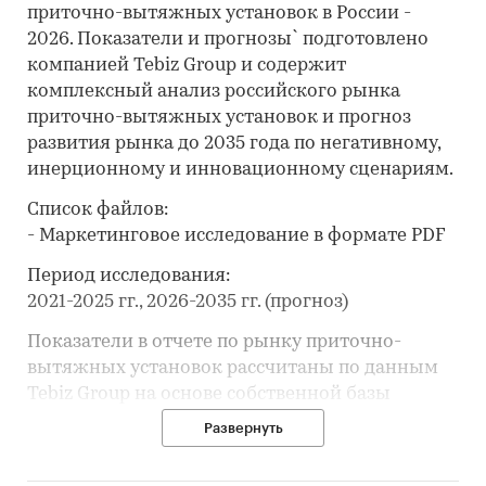
приточно-вытяжных установок в России -
2026. Показатели и прогнозы` подготовлено
компанией Tebiz Group и содержит
комплексный анализ российского рынка
приточно-вытяжных установок и прогноз
развития рынка до 2035 года по негативному,
инерционному и инновационному сценариям.
Список файлов:
- Маркетинговое исследование в формате PDF
Период исследования:
2021-2025 гг., 2026-2035 гг. (прогноз)
Показатели в отчете по рынку приточно-
вытяжных установок рассчитаны по данным
Tebiz Group на основе собственной базы
данных, официальной статистики,
Развернуть
таможенных данных, корпоративной
отчётности, вторичной информации,