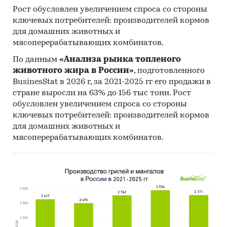
Рост обусловлен увеличением спроса со стороны
рассчитаны в шт., стоимостные - в долларах и
ключевых потребителей: производителей кормов
рублях
для домашних животных и
География исследования:
мясоперерабатывающих комбинатов.
РФ, федеральные округа и регионы РФ, страны
По данным
«Анализа рынка топленого
мира
животного жира в России»
, подготовленного
BusinesStat в 2026 г, за 2021-2025 гг его продажи в
Источник исследования — Tebiz Group.
стране выросли на 63% до 156 тыс тонн. Рост
Категории:
Потребительские товары
/
...
/
обусловлен увеличением спроса со стороны
Электротовары
/
Электроустановочные
ключевых потребителей: производителей кормов
изделия
для домашних животных и
Потребительские товары
/
...
/
Техника для
мясоперерабатывающих комбинатов.
кухни
/
Вытяжки
Россия
Кухонные бытовые вытяжки