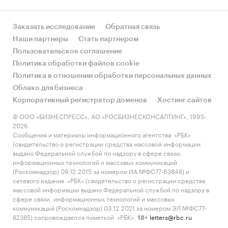
экспортировали по
цене
***
долл. за тонну.
Заказать исследование
Обратная связь
Наши партнеры
Стать партнером
По данным Росстата, в 2020 году
Пользовательское соглашение
российскими производителями
Политика обработки файлов cookie
было произведено *** тыс. тонн
Политика в отношении обработки персональных данных
рапсового масла.
Облако для бизнеса
Среднегодовые цены на масло
Корпоративный регистратор доменов
Хостинг сайтов
рапсовое в 2020 году по РФ
выросли на ***% к ценам 2019
© ООО «БИЗНЕСПРЕСС», АО «РОСБИЗНЕСКОНСАЛТИНГ», 1995-
2026.
года и составили
*** тыс.
руб. за
Сообщения и материалы информационного агентства «РБК»
тонну.
(свидетельство о регистрации средства массовой информации
выдано Федеральной службой по надзору в сфере связи,
По данным ФТС России, за 2020
информационных технологий и массовых коммуникаций
(Роскомнадзор) 09.12.2015 за номером ИА №ФС77-63848) и
год было экспортировано ***
сетевого издания «РБК» (свидетельство о регистрации средства
тыс. тонн рапсового масла
массовой информации выдано Федеральной службой по надзору в
стоимостью *** млн. долл. США.
сфере связи, информационных технологий и массовых
коммуникаций (Роскомнадзор) 03.12.2021 за номером ЭЛ №ФС77-
По данным Росстата, в 2020 году
82385) сопровождаются пометкой «РБК».
letters@rbc.ru
18+
российскими производителями