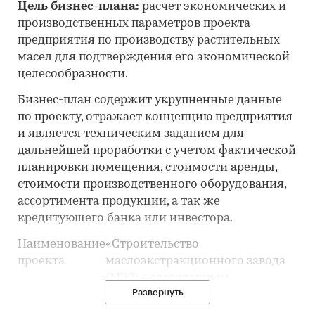
Цель бизнес-плана:
расчет экономических и
производственных параметров проекта
предприятия по производству растительных
масел для подтверждения его экономической
целесообразности.
Бизнес-план содержит укрупненные данные
по проекту, отражает концепцию предприятия
и является техническим заданием для
дальнейшей проработки с учетом фактической
планировки помещения, стоимости аренды,
стоимости производственного оборудования,
ассортимента продукции, а так же
кредитующего банка или инвестора.
Наименование
«Строительство
проекта
маслоэкстракционного завода
(МЭЗ) с элеваторным
Развернуть
комплексом мощностью
переработки
*** тыс.
тонн сырья