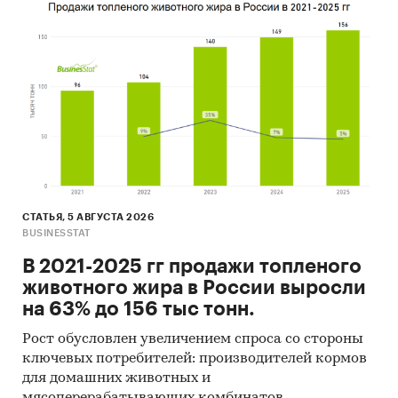
производство масла (соя,
рапс) –
*** тыс.
тонн / год
(***%);
производство масла
подсолнечника –
*** тыс.
тонн / год (***%);
производство шрота –
*** тыс.
тонн / год (***%);
потери (шелуха, лузга) –
СТАТЬЯ, 5 АВГУСТА 2026
*** тыс.
тонн / год (***%).
BUSINESSTAT
В 2021-2025 гг продажи топленого
Площадь
Общая площадь земельного
животного жира в России выросли
комплекса
участка –
***
га.
на 63% до 156 тыс тонн.
Площадь застройки –
***
га.
Рост обусловлен увеличением спроса со стороны
Инвестор
ООО «Инвестор».
ключевых потребителей: производителей кормов
проекта
для домашних животных и
мясоперерабатывающих комбинатов.