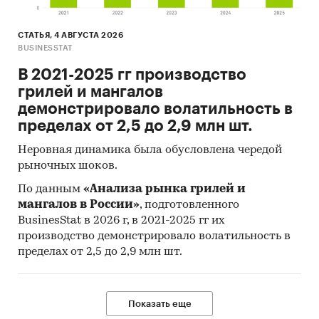
среднегодовые цены
производителей на масло
СТАТЬЯ, 4 АВГУСТА 2026
BUSINESSTAT
подсолнечное в 2020 году по РФ
выросли на ***% к ценам 2019
В 2021-2025 гг производство
года и составили
*** тыс.
руб. за
грилей и мангалов
тонну. Основной рост цен
демонстрировало волатильность в
пришелся на осень 2020 года, в
пределах от 2,5 до 2,9 млн шт.
2021 году рост продолжился. По
Неровная динамика была обусловлена чередой
данным Росстата, средняя цена
рыночных шоков.
на подсолнечное масло в январе
зафиксирована на
По данным
«Анализа рынка грилей и
отметке
*** тыс.
руб./тонна.
мангалов в России»
, подготовленного
BusinesStat в 2026 г, в 2021-2025 гг их
По данным ФТС России, из РФ за
производство демонстрировало волатильность в
2020 год было экспортировано
пределах от 2,5 до 2,9 млн шт.
*** млн. тонн подсолнечного
масла общей стоимостью ***
млрд. долл. США. В 2020 году
Показать еще
масло подсолнечное