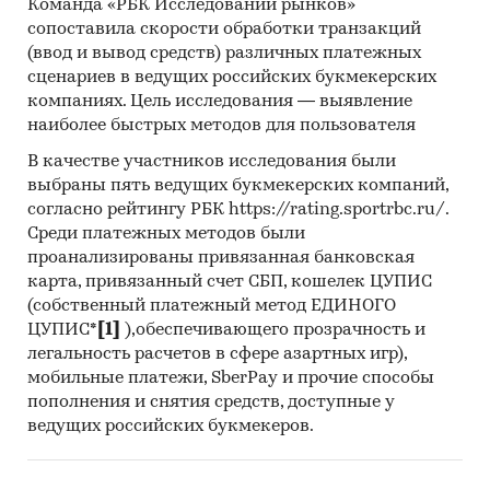
Команда «РБК Исследований рынков»
известных технологий для
сопоставила скорости обработки транзакций
внутреннего рынка.
(ввод и вывод средств) различных платежных
Отрасль
Агропромышленный комплекс.
сценариев в ведущих российских букмекерских
экономики
Переработка масличных и
компаниях. Цель исследования — выявление
наиболее быстрых методов для пользователя
бобовых.
В качестве участников исследования были
Суть проекта
Строительство завода с
выбраны пять ведущих букмекерских компаний,
элеваторным комплексом по
согласно рейтингу РБК https://rating.sportrbc.ru/.
переработке (выжимке)
Среди платежных методов были
подсолнечника, масличных
проанализированы привязанная банковская
(рапс) и бобовых (соя) культур в
карта, привязанный счет СБП, кошелек ЦУПИС
высококачественное масло:
(собственный платежный метод ЕДИНОГО
ЦУПИС*
[1]
),обеспечивающего прозрачность и
емкость элеваторного
легальность расчетов в сфере азартных игр),
комплекса –
*** тыс.
тонн;
мобильные платежи, SberPay и прочие способы
пополнения и снятия средств, доступные у
номинальная мощность МЭЗ
ведущих российских букмекеров.
–
*** тыс.
тонн по сырью в
год;