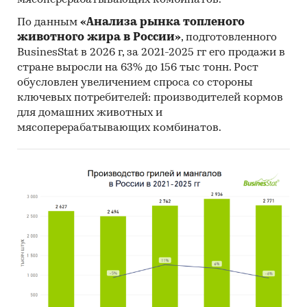
Инициатор
ООО «Инициатор».
По данным
«Анализа рынка топленого
проекта
животного жира в России»
, подготовленного
Поставщик
*** (Китай).
BusinesStat в 2026 г, за 2021-2025 гг его продажи в
оборудования
стране выросли на 63% до 156 тыс тонн. Рост
обусловлен увеличением спроса со стороны
Анализ рынка
По данным Росстата, в 2020 году
ключевых потребителей: производителей кормов
российскими производителями
для домашних животных и
было произведено
***
млн. тонн
мясоперерабатывающих комбинатов.
растительного масла.
Основная доля произведенного
растительного масла
приходится на подсолнечное
масло -
***
%.
В 2020 году российскими
производителями было
произведено
***
млн. тонн
подсолнечного масла. По
данным Росстата,